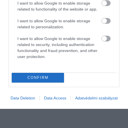
I want to allow Google to enable storage
related to functionality of the website or app.
I want to allow Google to enable storage
related to personalization.
I want to allow Google to enable storage
related to security, including authentication
functionality and fraud prevention, and other
VILÁG
user protection.
Ezekre a témákra kerestünk rá a legtöbbször a
Google-ben
CONFIRM
A Google Kereső nagyméretű információs bázisának
köszönhetően évek óta segíti a felhasználókat abban, hogy
megtalálják a számukra fontos információkat és tudnivalókat. A
Data Deletion
Data Access
Adatvédelmi szabályzat
vállalat, összegyűjtve…