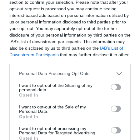
section to confirm your selection. Please note that after your
opt-out request is processed you may continue seeing
interest-based ads based on personal information utilized by
us or personal information disclosed to third parties prior to
your opt-out. You may separately opt-out of the further
disclosure of your personal information by third parties on the
IAB’s list of downstream participants. This information may
also be disclosed by us to third parties on the
IAB’s List of
Downstream Participants
that may further disclose it to other
third parties.
Please note that this website/app uses one or more Google
Personal Data Processing Opt Outs
services and may gather and store information including but
not limited to your visit or usage behaviour. You may click to
I want to opt-out of the Sharing of my
personal data.
grant or deny consent to Google and its third-party tags to
Opted In
use your data for below specified purposes in below Google
PIACOK
consent section.
I want to opt-out of the Sale of my
Personal Data.
Kérdésekre is válaszolni fog az Instába ültetett MI
Opted In
Az Instagramban lévő kereső munkája nehezen nevezhető
I want to opt-out of processing my
Personal Data for Targeted Advertising.
kielégítőnek. Azonban úgy döntött a Meta, mesterséges
Opted In