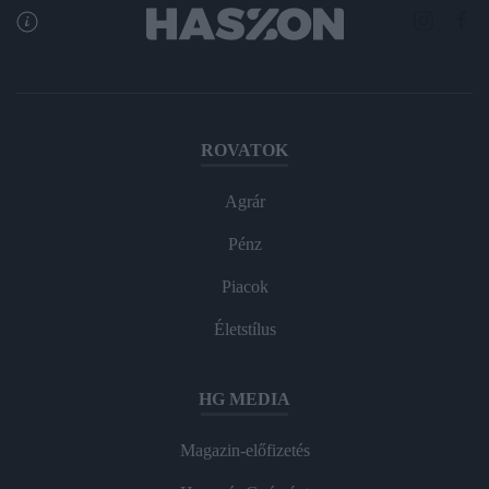
ROVATOK
Agrár
Pénz
Piacok
Életstílus
HG MEDIA
Magazin-előfizetés