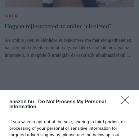
SIKER
Hogyan fejlesztheted az online jelenléted?
Az online jelenlét kiépítése és fejlesztése ma már elengedhetetlen,
ha szeretnéd növelni márkád vagy vállalkozásod láthatóságát az
interneten. A megfelelő stratégiák és eszközök alkalmazásával…
haszon.hu -
Do Not Process My Personal
Information
If you wish to opt-out of the sale, sharing to third parties, or
processing of your personal or sensitive information for
targeted advertising by us, please use the below opt-out