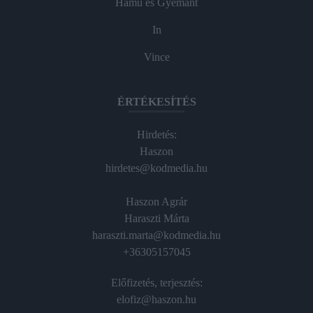
Hamu és Gyémánt
In
Vince
ÉRTÉKESÍTÉS
Hirdetés:
Haszon
hirdetes@kodmedia.hu
Haszon Agrár
Haraszti Márta
haraszti.marta@kodmedia.hu
+36305157045
Előfizetés, terjesztés:
elofiz@haszon.hu