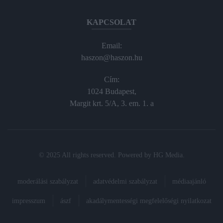
KAPCSOLAT
Email:
haszon@haszon.hu
Cím:
1024 Budapest,
Margit krt. 5/A, 3. em. 1. a
© 2025 All rights reserved. Powered by
HG Media
.
moderálási szabályzat
adatvédelmi szabályzat
médiaajánló
impresszum
ászf
akadálymentességi megfelelőségi nyilatkozat