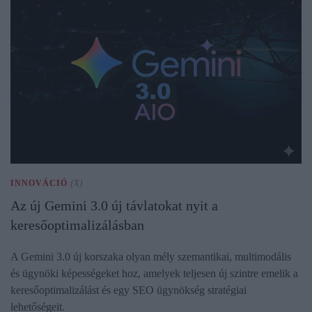
INNOVÁCIÓ
(X)
Az új Gemini 3.0 új távlatokat nyit a
keresőoptimalizálásban
A Gemini 3.0 új korszaka olyan mély szemantikai, multimodális
és ügynöki képességeket hoz, amelyek teljesen új szintre emelik a
keresőoptimalizálást és egy SEO ügynökség stratégiai
lehetőségeit.