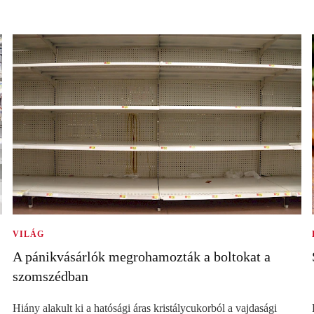
VILÁG
A pánikvásárlók megrohamozták a boltokat a
szomszédban
Hiány alakult ki a hatósági áras kristálycukorból a vajdasági