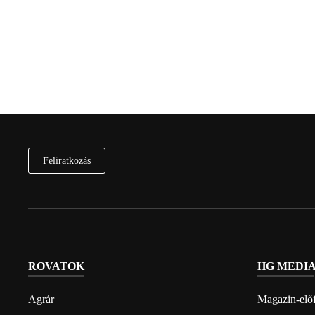
Feliratkozás
ROVATOK
HG MEDI
Agrár
Magazin-előf