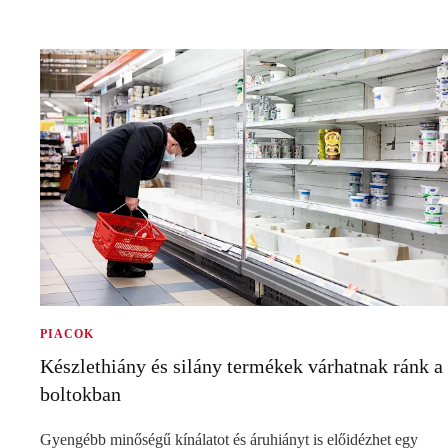
PIACOK
Készlethiány és silány termékek várhatnak ránk a
boltokban
Gyengébb minőségű kínálatot és áruhiányt is előidézhet egy