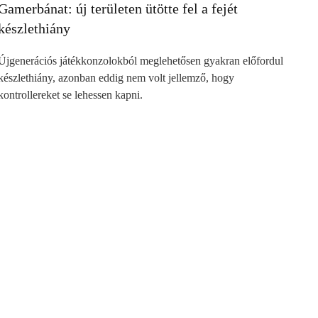
Gamerbánat: új területen ütötte fel a fejét
készlethiány
Újgenerációs játékkonzolokból meglehetősen gyakran előfordul
készlethiány, azonban eddig nem volt jellemző, hogy
kontrollereket se lehessen kapni.