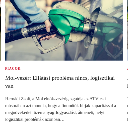
PIACOK
Mol-vezér: Ellátási probléma nincs, logisztikai
van
Hernádi Zsolt, a Mol elnök-vezérigazgatója az ATV esti
,
műsorában azt mondta, hogy a finomítók bírják kapacitással a
megnövekedett üzemanyag-fogyasztást, átmeneti, helyi
logisztikai problémák azonban…