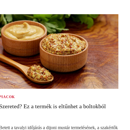
PIACOK
Szereted? Ez a termék is eltűnhet a boltokból
Betett a tavalyi időjárás a dijoni mustár termelésének, a szakértők