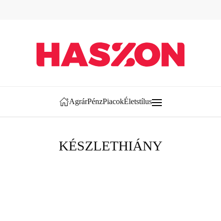
Agrár
Pénz
Piacok
Életstílus
KÉSZLETHIÁNY