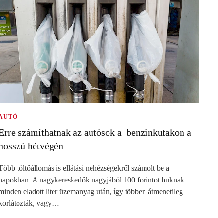
AUTÓ
Erre számíthatnak az autósok a benzinkutakon a
hosszú hétvégén
Több töltőállomás is ellátási nehézségekről számolt be a
napokban. A nagykereskedők nagyjából 100 forintot buknak
minden eladott liter üzemanyag után, így többen átmenetileg
korlátozták, vagy…