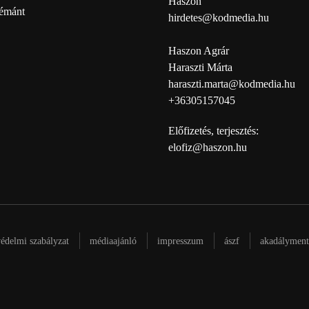
Haszon
émánt
hirdetes@kodmedia.hu
Haszon Agrár
Haraszti Márta
haraszti.marta@kodmedia.hu
+36305157045
Előfizetés, terjesztés:
elofiz@haszon.hu
védelmi szabályzat
médiaajánló
impresszum
ászf
akadálymente