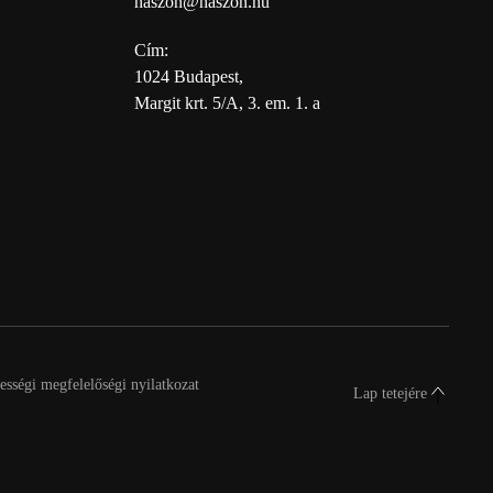
haszon@haszon.hu
Cím:
1024 Budapest,
Margit krt. 5/A, 3. em. 1. a
sségi megfelelőségi nyilatkozat
Lap tetejére