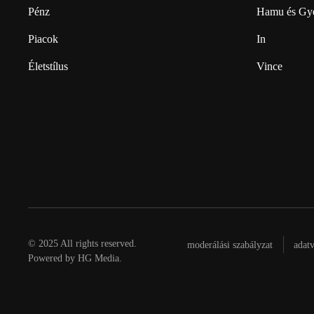
Pénz
Hamu és Gy
Piacok
In
Életstílus
Vince
© 2025 All rights reserved.
moderálási szabályzat
adat
Powered by
HG Media
.