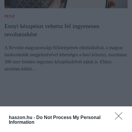
PÉNZ
Ennyi készpénzt vehetsz fel ingyenesen
revolutosként
A Revolut magyarországi fióktelepének elindulásával, a magyar
bankszámlák megjelenésével lehetséges a havi kétszeri, maximum
300 ezer forintos ingyenes készpénzfelvét náluk is. Ehhez
azonban külön…
haszon.hu -
Do Not Process My Personal
Information