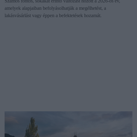
Számos fontos, sokakat érintő változást hozott a 2026-os év,
amelyek alapjaiban befolyásolhatják a megélhetést, a
lakásvásárlást vagy éppen a befektetések hozamát.