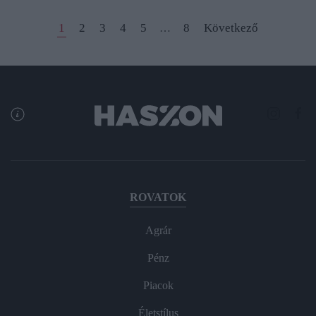
1
2
3
4
5
8
Következő
…
ROVATOK
Agrár
Pénz
Piacok
Életstílus