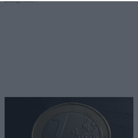
pénzügyekben…