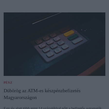
PÉNZ
Dübörög az ATM-es készpénzbefizetés
Magyarországon
Egy év alatt több mint 14 százalékkal nőtt a befizetős automaták