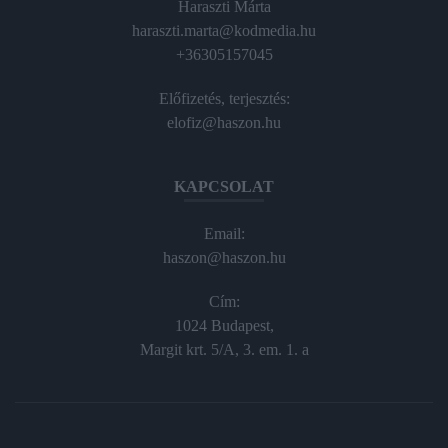
Haraszti Márta
haraszti.marta@kodmedia.hu
+36305157045
Előfizetés, terjesztés:
elofiz@haszon.hu
KAPCSOLAT
Email:
haszon@haszon.hu
Cím:
1024 Budapest,
Margit krt. 5/A, 3. em. 1. a