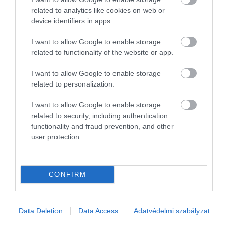
related to analytics like cookies on web or
device identifiers in apps.
I want to allow Google to enable storage
related to functionality of the website or app.
I want to allow Google to enable storage
related to personalization.
I want to allow Google to enable storage
related to security, including authentication
functionality and fraud prevention, and other
user protection.
PÉNZÜGYEK
Ennyi magyarnak van érdemi megtakarítása,
ennyinek nincs
CONFIRM
A magyarok 32 százalékának egyáltalán nincs megtakarítása, az
emberek további 16 százaléka pedig legfeljebb 1–2 hónapnyi
Data Deletion
Data Access
Adatvédelmi szabályzat
kiadást tudna fedezni félretett pénzéből. A többség a