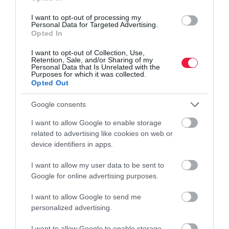
fizetésed?
I want to opt-out of processing my
Bár a hazai bankok többsége a bankszámlára érkező munkabért
Personal Data for Targeted Advertising.
Opted In
részesíti előnyben, készpénzes jövedelemmel sem lehetetlen
lakáshitelhez jutni. A sikeres igénylés kulcsa a megfelelő
I want to opt-out of Collection, Use,
Retention, Sale, and/or Sharing of my
pénzintézet…
Personal Data that Is Unrelated with the
Purposes for which it was collected.
Opted Out
Google consents
I want to allow Google to enable storage
related to advertising like cookies on web or
device identifiers in apps.
I want to allow my user data to be sent to
Google for online advertising purposes.
I want to allow Google to send me
personalized advertising.
I want to allow Google to enable storage