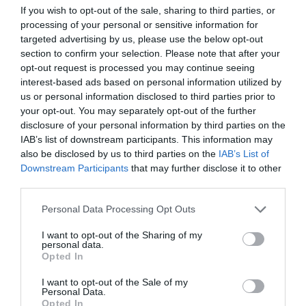
If you wish to opt-out of the sale, sharing to third parties, or
processing of your personal or sensitive information for
targeted advertising by us, please use the below opt-out
section to confirm your selection. Please note that after your
opt-out request is processed you may continue seeing
interest-based ads based on personal information utilized by
us or personal information disclosed to third parties prior to
your opt-out. You may separately opt-out of the further
disclosure of your personal information by third parties on the
IAB’s list of downstream participants. This information may
also be disclosed by us to third parties on the
IAB’s List of
Downstream Participants
that may further disclose it to other
third parties.
Please note that this website/app uses one or more Google
Personal Data Processing Opt Outs
services and may gather and store information including but
not limited to your visit or usage behaviour. You may click to
I want to opt-out of the Sharing of my
personal data.
grant or deny consent to Google and its third-party tags to
Opted In
use your data for below specified purposes in below Google
HITEL
consent section.
I want to opt-out of the Sale of my
Kaphatsz-e hitelt, ha készpénzben kapod a
Personal Data.
Opted In