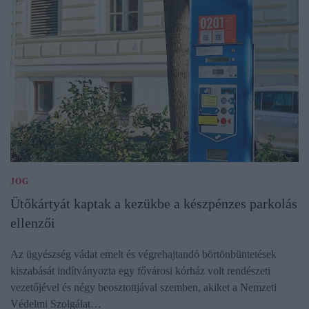
JOG
Ütőkártyát kaptak a kezükbe a készpénzes parkolás
ellenzői
Az ügyészség vádat emelt és végrehajtandó börtönbüntetések
kiszabását indítványozta egy fővárosi kórház volt rendészeti
vezetőjével és négy beosztottjával szemben, akiket a Nemzeti
Védelmi Szolgálat…