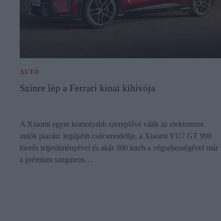
AUTÓ
Színre lép a Ferrari kínai kihívója
A Xiaomi egyre komolyabb szereplővé válik az elektromos
autók piacán: legújabb csúcsmodellje, a Xiaomi YU7 GT 990
lóerős teljesítményével és akár 300 km/h-s végsebességével már
a prémium szegmens…