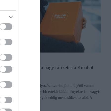
KERESKEDELEM
Kis tételeknél is jön a nagy ráfizetés a Kínából
rendelt árukra
Az Európai Unió új szabályozása szerint július 1-jétől vámot
vetnek ki a 150 eurónál kisebb értékű küldeményekre is – vagyis
azokra a csomagokra, amelyek eddig mentesültek ez alól. A
változás a…