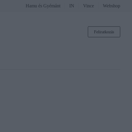
Hamu és Gyémánt
IN
Vince
Webshop
Feliratkozás