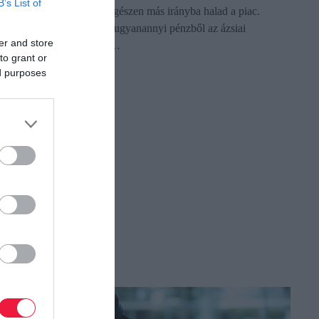
B’s List of
új autót találni, Kínában egészen más irányba halad a piac.
Olyannyira igaz ez, hogy ugyanannyi pénzből az ázsiai
er and store
országban akár öt kisebb…
to grant or
ed purposes