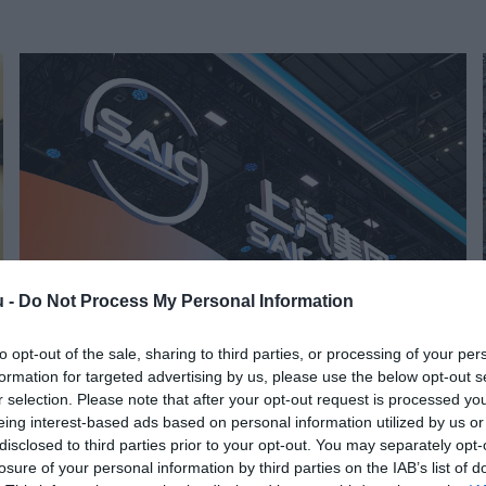
u -
Do Not Process My Personal Information
to opt-out of the sale, sharing to third parties, or processing of your per
AUTÓIPAR
formation for targeted advertising by us, please use the below opt-out s
Hoppá! Itt építi első európai gyárát a népszerű
r selection. Please note that after your opt-out request is processed y
eing interest-based ads based on personal information utilized by us or
kínai autógyártó
disclosed to third parties prior to your opt-out. You may separately opt-
losure of your personal information by third parties on the IAB’s list of
Spanyolországban építi fel első európai elektromosautó-gyárát a