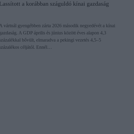
Lassított a korábban száguldó kínai gazdaság
A vártnál gyengébben zárta 2026 második negyedévét a kínai
gazdaság. A GDP április és június között éves alapon 4,3
százalékkal bővült, elmaradva a pekingi vezetés 4,5–5
százalékos céljától. Ennél…