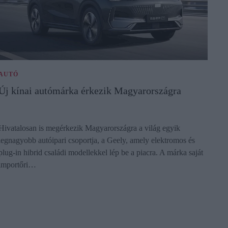
AUTÓ
Új kínai autómárka érkezik Magyarországra
Hivatalosan is megérkezik Magyarországra a világ egyik
legnagyobb autóipari csoportja, a Geely, amely elektromos és
plug-in hibrid családi modellekkel lép be a piacra. A márka saját
importőri…