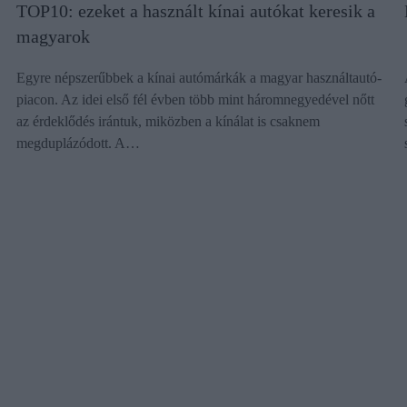
TOP10: ezeket a használt kínai autókat keresik a
magyarok
Egyre népszerűbbek a kínai autómárkák a magyar használtautó-
piacon. Az idei első fél évben több mint háromnegyedével nőtt
az érdeklődés irántuk, miközben a kínálat is csaknem
megduplázódott. A…