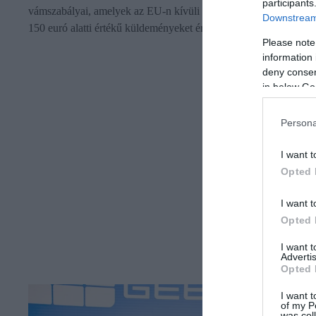
participants
vámszabályai, amelyek az EU-n kívüli webáruházakból rendelt,
Downstream 
150 euró alatti értékű küldeményeket érintik.
Please note
information 
deny consent
in below Go
Persona
I want t
Opted 
I want t
Opted 
I want 
Advertis
Opted 
I want t
of my P
was col