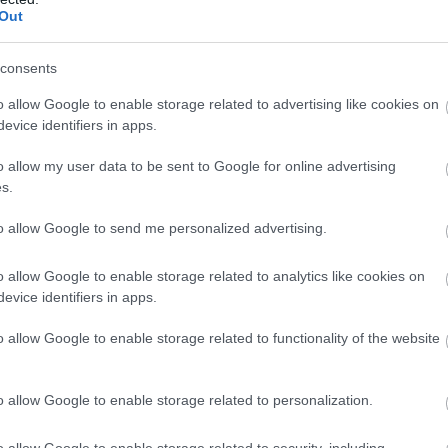
Out
consents
o allow Google to enable storage related to advertising like cookies on
evice identifiers in apps.
o allow my user data to be sent to Google for online advertising
s.
to allow Google to send me personalized advertising.
MEZŐGAZDASÁG
Próbára teszi a világ mezőgazdaságát Kína
o allow Google to enable storage related to analytics like cookies on
evice identifiers in apps.
óvatoskodása
o allow Google to enable storage related to functionality of the website
a
Kína élelmiszerből és műtrágyából is jóval nagyobb készleteket
halmozott fel, mint amennyi indokolt lenne – fejtette ki David
Malpass, a Világbank korábbi elnöke a BBC-nek. A szakember
o allow Google to enable storage related to personalization.
szerint a…
o allow Google to enable storage related to security, including