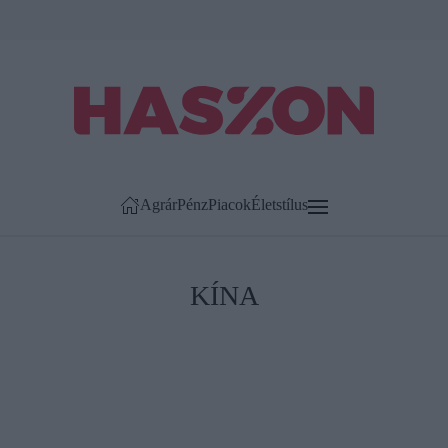
Agrár
Pénz
Piacok
Életstílus
KÍNA