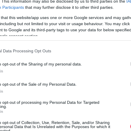
. This information may also be disclosed by us to third parties on the
IA
kínai SAIC Motor, amely többek között az MG Motor és a
Participants
that may further disclose it to other third parties.
Maxus márkákról ismert. A döntés azért is figyelemre méltó, mert
 that this website/app uses one or more Google services and may gath
a cég korábban…
including but not limited to your visit or usage behaviour. You may click 
 to Google and its third-party tags to use your data for below specifi
ogle consent section.
l Data Processing Opt Outs
o opt-out of the Sharing of my personal data.
In
o opt-out of the Sale of my Personal Data.
In
to opt-out of processing my Personal Data for Targeted
ing.
In
o opt-out of Collection, Use, Retention, Sale, and/or Sharing
ersonal Data that Is Unrelated with the Purposes for which it
lected.