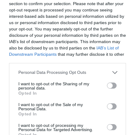
section to confirm your selection. Please note that after your
opt-out request is processed you may continue seeing
interest-based ads based on personal information utilized by
us or personal information disclosed to third parties prior to
your opt-out. You may separately opt-out of the further
disclosure of your personal information by third parties on the
IAB’s list of downstream participants. This information may
also be disclosed by us to third parties on the
IAB’s List of
Downstream Participants
that may further disclose it to other
third parties.
Please note that this website/app uses one or more Google
Personal Data Processing Opt Outs
services and may gather and store information including but
not limited to your visit or usage behaviour. You may click to
I want to opt-out of the Sharing of my
personal data.
grant or deny consent to Google and its third-party tags to
Opted In
use your data for below specified purposes in below Google
consent section.
FOGYASZTÓVÉDELEM
I want to opt-out of the Sale of my
Personal Data.
Százezreket vertek át kamu webáruházakkal
Opted In
I want to opt-out of processing my
Eddig 76 ezer kamu webáruház köthető egy kínai bűnbandához
Personal Data for Targeted Advertising.
Európában és az Egyesült Államokban. Kedvezményes
Opted In