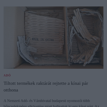
ADÓ
Tiltott termékek raktárát rejtette a kínai pár
otthona
A Nemzeti Adó- és Vámhivatal budapesti nyomozói több
bűncselekmény elkövetése miatt hallgattak ki egy kínai párt. Az