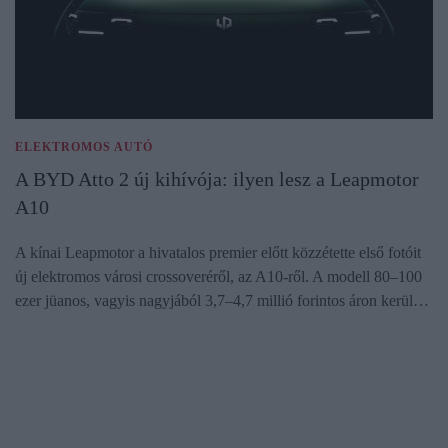
ELEKTROMOS AUTÓ
A BYD Atto 2 új kihívója: ilyen lesz a Leapmotor
A10
A kínai Leapmotor a hivatalos premier előtt közzétette első fotóit
új elektromos városi crossoveréről, az A10-ről. A modell 80–100
ezer jüanos, vagyis nagyjából 3,7–4,7 millió forintos áron kerül…