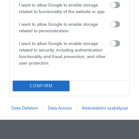
I want to allow Google to enable storage
related to functionality of the website or app.
I want to allow Google to enable storage
related to personalization.
I want to allow Google to enable storage
related to security, including authentication
functionality and fraud prevention, and other
AUTÓ
user protection.
Rákapott Európa az egyre olcsóbb kínai autókra
2024 első negyedévében több mint 200 ezer új autót szállított
CONFIRM
Kína Európába. Így az öreg kontinens vált a kínai autóipar
legnagyobb felvevő külpiacává. Ráadásul az ázsiai ország
újgenerációs…
Data Deletion
Data Access
Adatvédelmi szabályzat