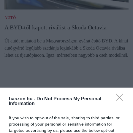
AUTÓ
A BYD-től kapott riválist a Skoda Octavia
Új autót mutatott be a Magyarországon gyárat építő BYD. A kínai
autógyártó legújabb szedánja leginkább a Skoda Octavia riválisa
lehet az újautópiacon. Igaz, méreteiben nagyobb a cseh modellnél.
haszon.hu -
Do Not Process My Personal
Information
If you wish to opt-out of the sale, sharing to third parties, or
processing of your personal or sensitive information for
targeted advertising by us, please use the below opt-out