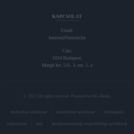
KAPCSOLAT
Email:
haszon@haszon.hu
Cím:
1024 Budapest,
Margit krt. 5/A, 3. em. 1. a
© 2025 All rights reserved. Powered by
HG Media
.
moderálási szabályzat
adatvédelmi szabályzat
médiaajánló
impresszum
ászf
akadálymentességi megfelelőségi nyilatkozat