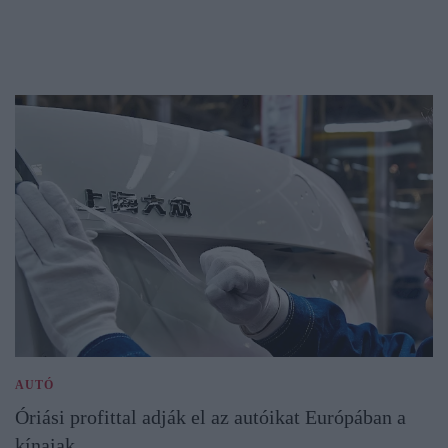
AUTÓ
Óriási profittal adják el az autóikat Európában a
kínaiak