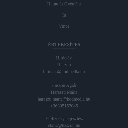
Hamu és Gyémánt
In
Vince
ÉRTÉKESÍTÉS
Hirdetés:
Haszon
hirdetes@kodmedia.hu
Haszon Agrár
Haraszti Márta
haraszti.marta@kodmedia.hu
+36305157045
Előfizetés, terjesztés:
elofiz@haszon.hu