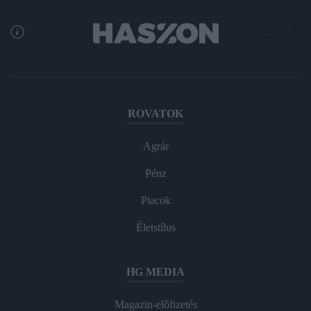
ROVATOK
Agrár
Pénz
Piacok
Életstílus
HG MEDIA
Magazin-előfizetés