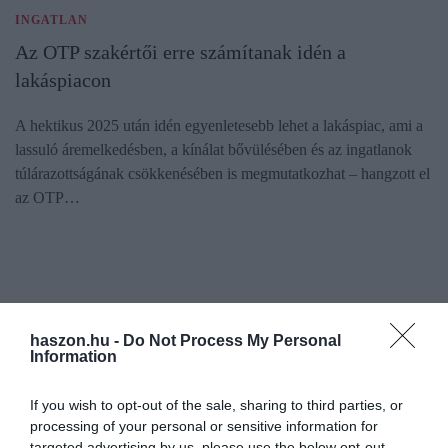
INGATLAN
Az OTP szakértői erre számítanak idén a
lakáspiacon
A hektikus 2025 után idén egyenletesebb lehet a lakáspiac, ami a
lassuló áremelkedésben, a kínálat bővülésében és az ingatlanok
túlárazottságának csökkenésében is megmutatkozhat – hangzott el
az OTP…
haszon.hu -
Do Not Process My Personal
Information
If you wish to opt-out of the sale, sharing to third parties, or
processing of your personal or sensitive information for
targeted advertising by us, please use the below opt-out