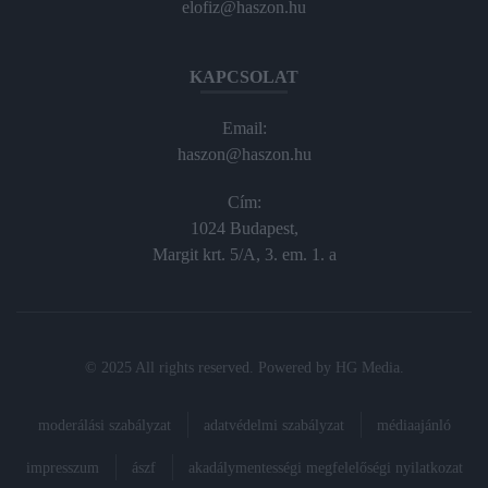
elofiz@haszon.hu
KAPCSOLAT
Email:
haszon@haszon.hu
Cím:
1024 Budapest,
Margit krt. 5/A, 3. em. 1. a
© 2025 All rights reserved. Powered by
HG Media
.
moderálási szabályzat
adatvédelmi szabályzat
médiaajánló
impresszum
ászf
akadálymentességi megfelelőségi nyilatkozat