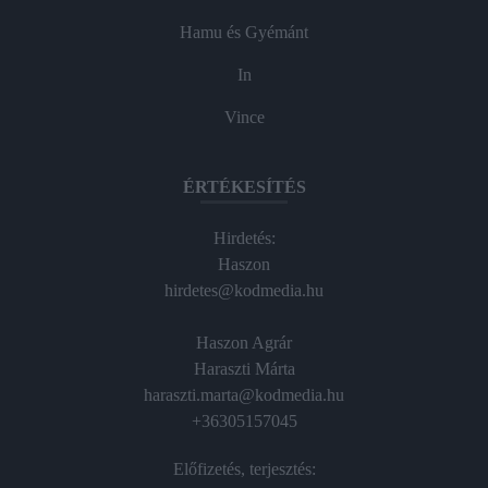
Hamu és Gyémánt
In
Vince
ÉRTÉKESÍTÉS
Hirdetés:
Haszon
hirdetes@kodmedia.hu
Haszon Agrár
Haraszti Márta
haraszti.marta@kodmedia.hu
+36305157045
Előfizetés, terjesztés: