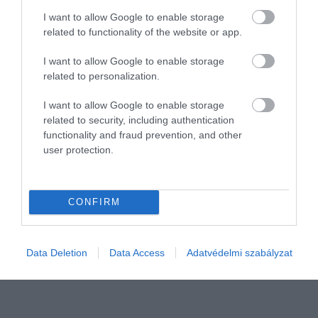
I want to allow Google to enable storage
related to functionality of the website or app.
I want to allow Google to enable storage
related to personalization.
I want to allow Google to enable storage
related to security, including authentication
functionality and fraud prevention, and other
user protection.
PIACOK
Megosztotta a sikere titkát az IKEA
CONFIRM
Rekorderedményekkel zárta a 2025-ös pénzügyi évet az IKEA
Magyarország: a teljes kiskereskedelmi forgalom elérte a 144,3
milliárd forintot, ami 4,4%-os éves növekedést jelent az előző
Data Deletion
Data Access
Adatvédelmi szabályzat
pénzügyi évhez…