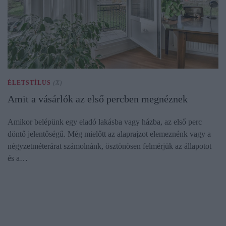
ÉLETSTÍLUS
(X)
Amit a vásárlók az első percben megnéznek
Amikor belépünk egy eladó lakásba vagy házba, az első perc
döntő jelentőségű. Még mielőtt az alaprajzot elemeznénk vagy a
négyzetméterárat számolnánk, ösztönösen felmérjük az állapotot
és a…