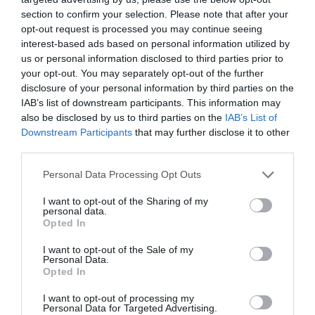
section to confirm your selection. Please note that after your
opt-out request is processed you may continue seeing
interest-based ads based on personal information utilized by
us or personal information disclosed to third parties prior to
your opt-out. You may separately opt-out of the further
disclosure of your personal information by third parties on the
IAB’s list of downstream participants. This information may
also be disclosed by us to third parties on the
IAB’s List of
Downstream Participants
that may further disclose it to other
third parties.
Please note that this website/app uses one or more Google
Personal Data Processing Opt Outs
services and may gather and store information including but
not limited to your visit or usage behaviour. You may click to
I want to opt-out of the Sharing of my
personal data.
grant or deny consent to Google and its third-party tags to
Opted In
use your data for below specified purposes in below Google
consent section.
INGATLAN
I want to opt-out of the Sale of my
Personal Data.
Ennyiért vehetsz olcsó, ennyiért drága kastélyt
Opted In
Magyarországon
I want to opt-out of processing my
Personal Data for Targeted Advertising.