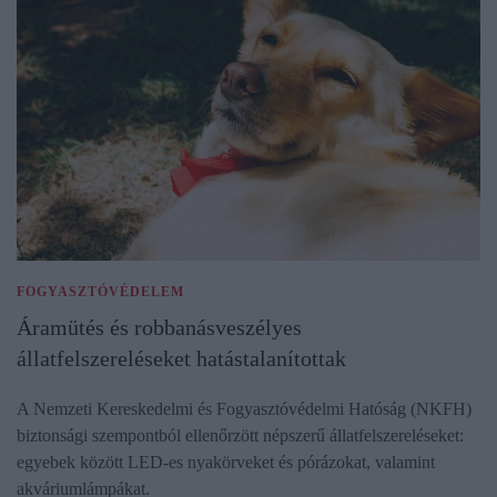
FOGYASZTÓVÉDELEM
Áramütés és robbanásveszélyes
állatfelszereléseket hatástalanítottak
A Nemzeti Kereskedelmi és Fogyasztóvédelmi Hatóság (NKFH)
biztonsági szempontból ellenőrzött népszerű állatfelszereléseket:
egyebek között LED-es nyakörveket és pórázokat, valamint
akváriumlámpákat.