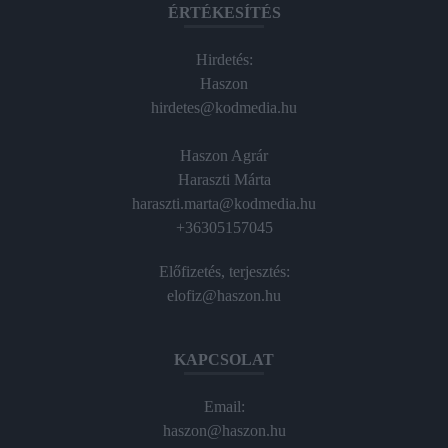
ÉRTÉKESÍTÉS
Hirdetés:
Haszon
hirdetes@kodmedia.hu
Haszon Agrár
Haraszti Márta
haraszti.marta@kodmedia.hu
+36305157045
Előfizetés, terjesztés:
elofiz@haszon.hu
KAPCSOLAT
Email:
haszon@haszon.hu