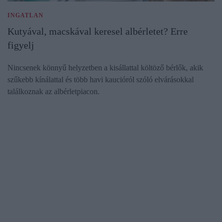
INGATLAN
Kutyával, macskával keresel albérletet? Erre
figyelj
Nincsenek könnyű helyzetben a kisállattal költöző bérlők, akik
szűkebb kínálattal és több havi kaucióról szóló elvárásokkal
találkoznak az albérletpiacon.