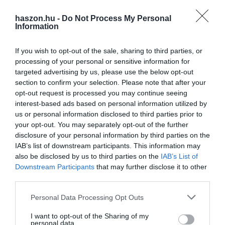
haszon.hu -
Do Not Process My Personal
Information
If you wish to opt-out of the sale, sharing to third parties, or
processing of your personal or sensitive information for
targeted advertising by us, please use the below opt-out
section to confirm your selection. Please note that after your
opt-out request is processed you may continue seeing
interest-based ads based on personal information utilized by
VILÁG
us or personal information disclosed to third parties prior to
your opt-out. You may separately opt-out of the further
Arcról ismeri fel a cicád, kutyád az új rendszer
disclosure of your personal information by third parties on the
IAB’s list of downstream participants. This information may
Kisállat-arcfelismerővel működő ajtót mutattak be kutatók. A
also be disclosed by us to third parties on the
IAB’s List of
technológia alkalmazásával könnyebbé válhat a házikedvencek ki-
Downstream Participants
that may further disclose it to other
és visszaengedése a lakásba. Ősszel dobják piacra a terméket.
third parties.
Please note that this website/app uses one or more Google
Personal Data Processing Opt Outs
services and may gather and store information including but
not limited to your visit or usage behaviour. You may click to
I want to opt-out of the Sharing of my
personal data.