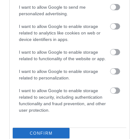
I want to allow Google to send me
personalized advertising.
VILÁG
Megesett a francia gyártó szíve az őrületbe
I want to allow Google to enable storage
related to analytics like cookies on web or
kergetett aranyhalakon
device identifiers in apps.
A francia kisállat-gondozási piac egyik meghatározó szereplője
I want to allow Google to enable storage
bejelentette, végérvényesen leállítja a gömbakváriumok
related to functionality of the website or app.
értékesítését. Az ok egyszerű: a népszerű akvárium a szó
I want to allow Google to enable storage
legszorosabb értelmében…
related to personalization.
I want to allow Google to enable storage
related to security, including authentication
functionality and fraud prevention, and other
user protection.
CONFIRM