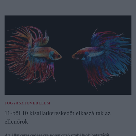
FOGYASZTÓVÉDELEM
11-ből 10 kisállatkereskedőt elkaszáltak az
ellenőrök
Az állatkereskedésekre vonatkozó szabályok betartását