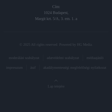
Cím:
1024 Budapest,
Margit krt. 5/A, 3. em. 1. a
© 2025 All rights reserved. Powered by
HG Media
.
moderálási szabályzat
adatvédelmi szabályzat
médiaajánló
impresszum
ászf
akadálymentességi megfelelőségi nyilatkozat
Lap tetejére