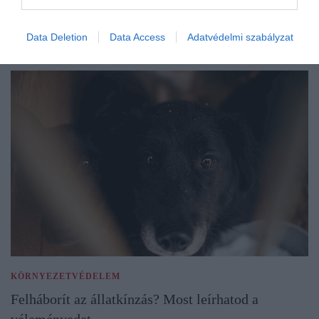
Data Deletion
Data Access
Adatvédelmi szabályzat
KÖRNYEZETVÉDELEM
Felháborít az állatkínzás? Most leírhatod a