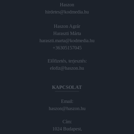
Haszon
hirdetes@kodmedia.hu
Haszon Agrár
Haraszti Márta
haraszti.marta@kodmedia.hu
+36305157045
Előfizetés, terjesztés:
elofiz@haszon.hu
KAPCSOLAT
Email:
haszon@haszon.hu
Cím:
1024 Budapest,