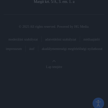
Margit krt. 5/A, 3. em. 1. a
© 2025 All rights reserved. Powered by
HG Media
.
moderálási szabályzat
adatvédelmi szabályzat
médiaajánló
impresszum
ászf
akadálymentességi megfelelőségi nyilatkozat
Lap tetejére