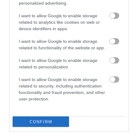
personalized advertising.
I want to allow Google to enable storage
related to analytics like cookies on web or
device identifiers in apps.
I want to allow Google to enable storage
related to functionality of the website or app.
I want to allow Google to enable storage
related to personalization.
I want to allow Google to enable storage
related to security, including authentication
functionality and fraud prevention, and other
user protection.
FOGYASZTÓVÉDELEM
Hol olcsóbb az élelmiszer? Magyar-szlovák-
román-horvát árteszt
CONFIRM
Három szomszédos ország, Szlovákia, Horvátország és Románia