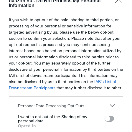
haszon.hu -
Do Not Process My Personal
Information
If you wish to opt-out of the sale, sharing to third parties, or
processing of your personal or sensitive information for
targeted advertising by us, please use the below opt-out
section to confirm your selection. Please note that after your
opt-out request is processed you may continue seeing
interest-based ads based on personal information utilized by
us or personal information disclosed to third parties prior to
your opt-out. You may separately opt-out of the further
disclosure of your personal information by third parties on the
IAB’s list of downstream participants. This information may
also be disclosed by us to third parties on the
IAB’s List of
Downstream Participants
that may further disclose it to other
third parties.
Please note that this website/app uses one or more Google
Personal Data Processing Opt Outs
services and may gather and store information including but
not limited to your visit or usage behaviour. You may click to
I want to opt-out of the Sharing of my
personal data.
grant or deny consent to Google and its third-party tags to
Opted In
use your data for below specified purposes in below Google