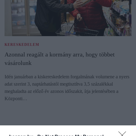
KERESKEDELEM
Azonnal reagált a kormány arra, hogy többet
vásárolunk
Idén januárban a kiskereskedelem forgalmának volumene a nyers
adat szerint 3, naptárhatástól megtisztítva 3,5 százalékkal
meghaladta az előző év azonos időszakit, írja jelentésében a
Központi…