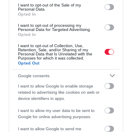
consent section.
I want to opt-out of the Sale of my
Personal Data.
LOPÁS
Opted In
Lopások miatt újra kell ember az automata boltba
I want to opt-out of processing my
Personal Data for Targeted Advertising.
A szegedi Szent István Coop-ban átmenetileg biztonsági őr
Opted In
felügyeli a működést zárás után. Május óta működik a bolt, a
I want to opt-out of Collection, Use,
vezető szerint sikeresen. Ám úgy tűnik, finomhangolni kell a
Retention, Sale, and/or Sharing of my
rendszert.
Personal Data that Is Unrelated with the
Purposes for which it was collected.
Opted Out
Google consents
I want to allow Google to enable storage
related to advertising like cookies on web or
device identifiers in apps.
I want to allow my user data to be sent to
Google for online advertising purposes.
I want to allow Google to send me