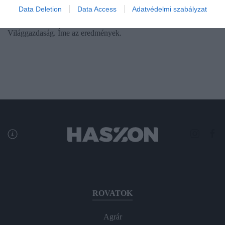
nagyobb áruházaiban kapható 6 alapvető élelmiszer
Data Deletion
Data Access
Adatvédelmi szabályzat
legalacsonyabb árait hasonlította össze a magyaréval a
Világgazdaság. Íme az eredmények.
ROVATOK
Agrár