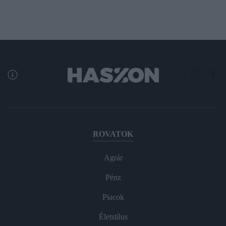
ROVATOK
Agrár
Pénz
Piacok
Életstílus