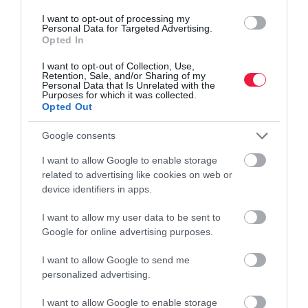
I want to opt-out of processing my
Personal Data for Targeted Advertising.
Opted In
I want to opt-out of Collection, Use,
Retention, Sale, and/or Sharing of my
Personal Data that Is Unrelated with the
Purposes for which it was collected.
Opted Out
Google consents
I want to allow Google to enable storage
related to advertising like cookies on web or
device identifiers in apps.
I want to allow my user data to be sent to
NÖVÉNYTERMESZTÉS
Google for online advertising purposes.
A terméskiesés ellenére nőtt hatalmasat a magyar
I want to allow Google to send me
agrárexport
personalized advertising.
Negyedével nőtt Magyarország agrárexportja idén az első hét
I want to allow Google to enable storage