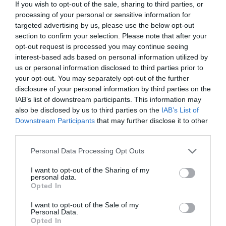
If you wish to opt-out of the sale, sharing to third parties, or
INNOVÁCIÓ
processing of your personal or sensitive information for
targeted advertising by us, please use the below opt-out
Van hová fejlődnie a magyar élelmiszerexportnak
section to confirm your selection. Please note that after your
opt-out request is processed you may continue seeing
Nem a feldogozott élelmiszerek dominálnak a magyar
interest-based ads based on personal information utilized by
élelemiszerexportban. Ráadásul a mezőgazdasági kivitelünk 95
us or personal information disclosed to third parties prior to
százaléka az Európai Unióba tart, pedig más piacokban is nagy
your opt-out. You may separately opt-out of the further
lehetőségek rejlenek.
disclosure of your personal information by third parties on the
IAB’s list of downstream participants. This information may
also be disclosed by us to third parties on the
IAB’s List of
Downstream Participants
that may further disclose it to other
third parties.
Please note that this website/app uses one or more Google
Personal Data Processing Opt Outs
services and may gather and store information including but
not limited to your visit or usage behaviour. You may click to
I want to opt-out of the Sharing of my
personal data.
grant or deny consent to Google and its third-party tags to
Opted In
use your data for below specified purposes in below Google
consent section.
I want to opt-out of the Sale of my
Personal Data.
Opted In