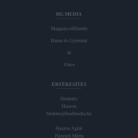
HG MEDIA
Magazin-előfizetés
Hamu és Gyémánt
In
Vince
ÉRTÉKESÍTÉS
Hirdetés:
Haszon
hirdetes@kodmedia.hu
Haszon Agrár
Haraszti Márta