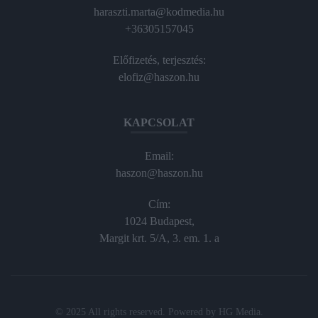
haraszti.marta@kodmedia.hu
+36305157045
Előfizetés, terjesztés:
elofiz@haszon.hu
KAPCSOLAT
Email:
haszon@haszon.hu
Cím:
1024 Budapest,
Margit krt. 5/A, 3. em. 1. a
© 2025 All rights reserved. Powered by
HG Media
.