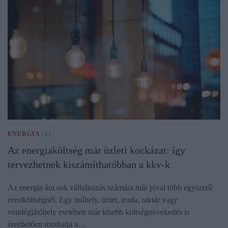
ENERGIA
(X)
Az energiaköltség már üzleti kockázat: így
tervezhetnek kiszámíthatóbban a kkv-k
Az energia ára sok vállalkozás számára már jóval több egyszerű
rezsiköltségnél. Egy műhely, üzlet, iroda, raktár vagy
vendéglátóhely esetében már kisebb költségnövekedés is
érezhetően ronthatja a…