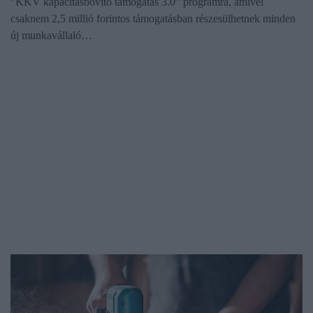
"KKV kapacitásbővítő támogatás 3.0" programra, amivel
csaknem 2,5 millió forintos támogatásban részesülhetnek minden
új munkavállaló…