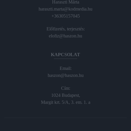
Haraszti Márta
haraszti.marta@kodmedia.hu
+36305157045
Előfizetés, terjesztés:
elofiz@haszon.hu
KAPCSOLAT
Email:
haszon@haszon.hu
Cím:
1024 Budapest,
Margit krt. 5/A, 3. em. 1. a