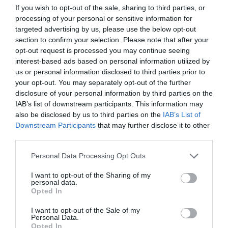
If you wish to opt-out of the sale, sharing to third parties, or
processing of your personal or sensitive information for
targeted advertising by us, please use the below opt-out
section to confirm your selection. Please note that after your
opt-out request is processed you may continue seeing
interest-based ads based on personal information utilized by
us or personal information disclosed to third parties prior to
your opt-out. You may separately opt-out of the further
disclosure of your personal information by third parties on the
IAB’s list of downstream participants. This information may
also be disclosed by us to third parties on the
IAB’s List of
Downstream Participants
that may further disclose it to other
third parties.
Please note that this website/app uses one or more Google
Personal Data Processing Opt Outs
services and may gather and store information including but
not limited to your visit or usage behaviour. You may click to
I want to opt-out of the Sharing of my
personal data.
grant or deny consent to Google and its third-party tags to
Opted In
use your data for below specified purposes in below Google
VÁLLALKOZÁS
(X)
consent section.
I want to opt-out of the Sale of my
Így léphetnek szintet a KKV-k az átmeneti
Personal Data.
Opted In