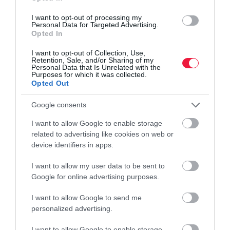
időszakban
I want to opt-out of processing my
A magyar középvállalkozások számára ma már nem elég stabilan
Personal Data for Targeted Advertising.
Opted In
működni: innovatívnak, fenntarthatónak kell lenniük és a
nemzetközi elvárásoknak kell megfelelniük. A verseny nemcsak
I want to opt-out of Collection, Use,
Retention, Sale, and/or Sharing of my
hazai szinten…
Personal Data that Is Unrelated with the
Purposes for which it was collected.
Opted Out
Google consents
I want to allow Google to enable storage
related to advertising like cookies on web or
device identifiers in apps.
I want to allow my user data to be sent to
Google for online advertising purposes.
I want to allow Google to send me
personalized advertising.
I want to allow Google to enable storage