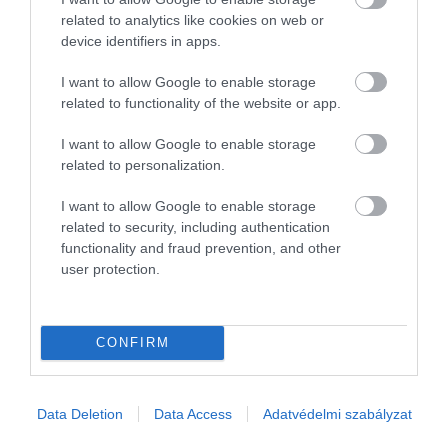
related to analytics like cookies on web or
device identifiers in apps.
I want to allow Google to enable storage
related to functionality of the website or app.
I want to allow Google to enable storage
related to personalization.
I want to allow Google to enable storage
related to security, including authentication
functionality and fraud prevention, and other
user protection.
INTERJÚ
Az alkimista, aki mások sikere mögött áll
CONFIRM
Nemzetközi felsővezetői karrierjét akasztotta 23 év után a szögre,
hogy cégvezetőket, tulajdonosokat, vállalkozókat támogasson.
Sulciová Silviával a See & Solve Consulting alapító,
Data Deletion
Data Access
Adatvédelmi szabályzat
ügyvezetővel…