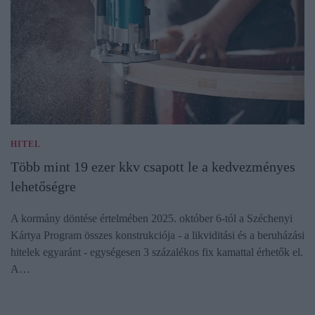
HITEL
Több mint 19 ezer kkv csapott le a kedvezményes
lehetőségre
A kormány döntése értelmében 2025. október 6-tól a Széchenyi
Kártya Program összes konstrukciója - a likviditási és a beruházási
hitelek egyaránt - egységesen 3 százalékos fix kamattal érhetők el.
A…