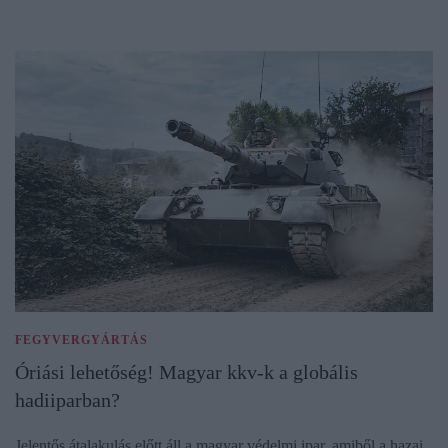
FEGYVERGYÁRTÁS
Óriási lehetőség! Magyar kkv-k a globális
hadiiparban?
Jelentős átalakulás előtt áll a magyar védelmi ipar, amiből a hazai