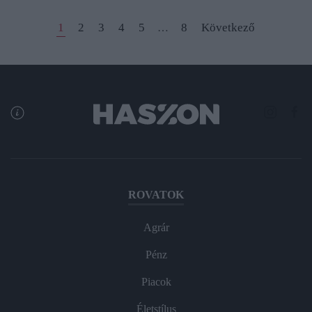
1
2
3
4
5
8
Következő
…
ROVATOK
Agrár
Pénz
Piacok
Életstílus