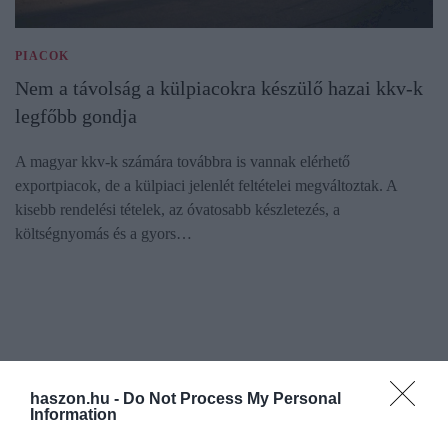
PIACOK
Nem a távolság a külpiacokra készülő hazai kkv-k
legfőbb gondja
A magyar kkv-k számára továbbra is vannak elérhető
exportpiacok, de a külpiaci jelenlét feltételei megváltoztak. A
kisebb rendelési tételek, az óvatosabb készletezés, a
költségnyomás és a gyors…
haszon.hu -
Do Not Process My Personal
Information