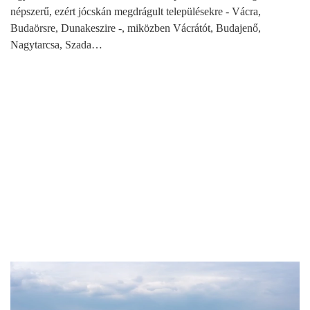
népszerű, ezért jócskán megdrágult településekre - Vácra,
Budaörsre, Dunakeszire -, miközben Vácrátót, Budajenő,
Nagytarcsa, Szada…