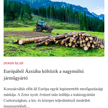
INNOVÁCIÓ
Európából Ázsiába költözik a nagymúltú
járműgyártó
Korszakváltás előtt áll Európa egyik legismertebb mezőgazdasági
márkája. A Zetor nyolc évtized után leállítja a traktorgyártást
Csehországban, a kis- és közepes teljesítményű modellek
összeszerelését…