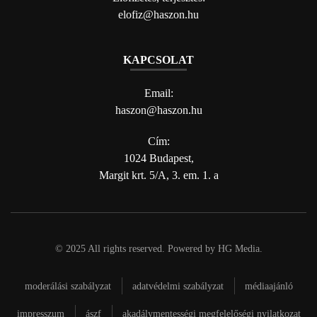
elofiz@haszon.hu
KAPCSOLAT
Email:
haszon@haszon.hu
Cím:
1024 Budapest,
Margit krt. 5/A, 3. em. 1. a
© 2025 All rights reserved. Powered by
HG Media
.
moderálási szabályzat
adatvédelmi szabályzat
médiaajánló
impresszum
ászf
akadálymentességi megfelelőségi nyilatkozat