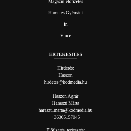
Magazin-előfizetés
Hamu és Gyémánt
In
Vince
ÉRTÉKESÍTÉS
Hirdetés:
Haszon
hirdetes@kodmedia.hu
Haszon Agrár
Haraszti Márta
haraszti.marta@kodmedia.hu
+36305157045
Előfizetés, terjesztés: