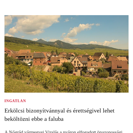
INGATLAN
Erkölcsi bizonyítvánnyal és érettségivel lehet
beköltözni ebbe a faluba
A Nógrád vármegyei Vizslás a nyáron elfogadott önazonossági