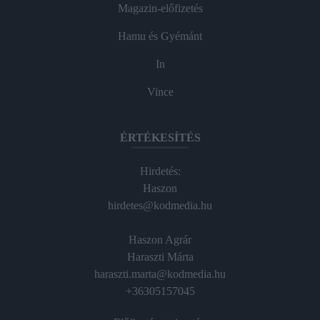
Magazin-előfizetés
Hamu és Gyémánt
In
Vince
ÉRTÉKESÍTÉS
Hirdetés:
Haszon
hirdetes@kodmedia.hu
Haszon Agrár
Haraszti Márta
haraszti.marta@kodmedia.hu
+36305157045