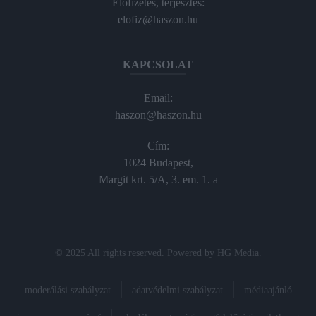
Előfizetés, terjesztés:
elofiz@haszon.hu
KAPCSOLAT
Email:
haszon@haszon.hu
Cím:
1024 Budapest,
Margit krt. 5/A, 3. em. 1. a
© 2025 All rights reserved. Powered by
HG Media
.
moderálási szabályzat
adatvédelmi szabályzat
médiaajánló