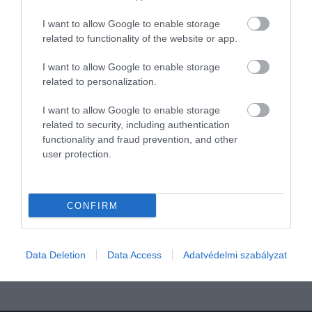
I want to allow Google to enable storage
related to functionality of the website or app.
I want to allow Google to enable storage
related to personalization.
I want to allow Google to enable storage
related to security, including authentication
Komoly állami segítséget kapnak a
functionality and fraud prevention, and other
komolyzenészek, de hogyan és kik?
user protection.
Idén és jövőre összesen 20 milliárd forinttal támogatja a kormány
a komolyzenészeket. Az nem derült ki, hogy pontosan kik és
CONFIRM
milyen rendszerben kapják meg a pénzt.
Data Deletion
Data Access
Adatvédelmi szabályzat