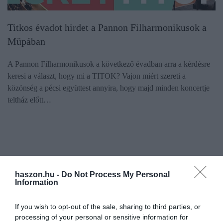
Titkos évadot hirdet a Pannon Filharmonikusok a
Müpában
A Pannon Filharmonikusok a következő évadban arra a kérdésre
keresi a választ, hogy mi a TITOK? Vajon miért szereti a
közönség a pécsi együttest annyira, hogy majd minden koncertje
teltház előtt…
haszon.hu -
Do Not Process My Personal
Information
If you wish to opt-out of the sale, sharing to third parties, or
processing of your personal or sensitive information for