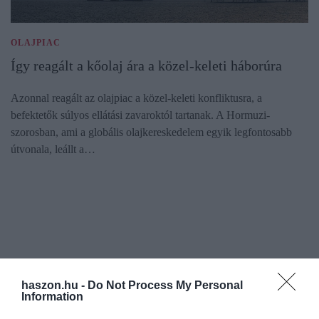
OLAJPIAC
Így reagált a kőolaj ára a közel-keleti háborúra
Azonnal reagált az olajpiac a közel-keleti konfliktusra, a
befektetők súlyos ellátási zavaroktól tartanak. A Hormuzi-
szorosban, ami a globális olajkereskedelem egyik legfontosabb
útvonala, leállt a…
haszon.hu -
Do Not Process My Personal
Information