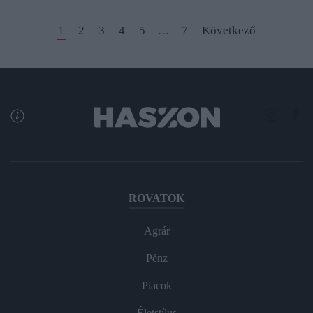
1
2
3
4
5
7
Következő
…
ROVATOK
Agrár
Pénz
Piacok
Életstílus