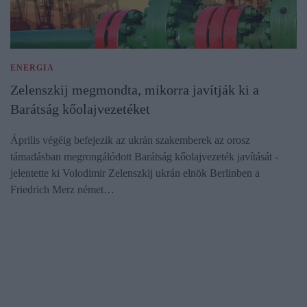
ENERGIA
Zelenszkij megmondta, mikorra javítják ki a
Barátság kőolajvezetéket
Április végéig befejezik az ukrán szakemberek az orosz
támadásban megrongálódott Barátság kőolajvezeték javítását -
jelentette ki Volodimir Zelenszkij ukrán elnök Berlinben a
Friedrich Merz német…