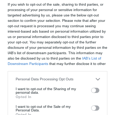
If you wish to opt-out of the sale, sharing to third parties, or
processing of your personal or sensitive information for
targeted advertising by us, please use the below opt-out
section to confirm your selection. Please note that after your
opt-out request is processed you may continue seeing
interest-based ads based on personal information utilized by
us or personal information disclosed to third parties prior to
your opt-out. You may separately opt-out of the further
disclosure of your personal information by third parties on the
IAB’s list of downstream participants. This information may
also be disclosed by us to third parties on the
IAB’s List of
Downstream Participants
that may further disclose it to other
third parties.
Please note that this website/app uses one or more Google
Personal Data Processing Opt Outs
services and may gather and store information including but
not limited to your visit or usage behaviour. You may click to
I want to opt-out of the Sharing of my
personal data.
ENERGIA
grant or deny consent to Google and its third-party tags to
Opted In
use your data for below specified purposes in below Google
Döntött a Mol, hozzányúlna a stratégiai
consent section.
I want to opt-out of the Sale of my
olajkészlethez
Personal Data.
Opted In