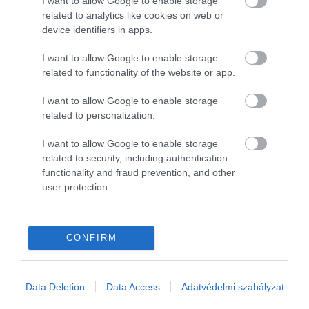
I want to allow Google to enable storage
related to analytics like cookies on web or
device identifiers in apps.
I want to allow Google to enable storage
related to functionality of the website or app.
I want to allow Google to enable storage
related to personalization.
I want to allow Google to enable storage
PIACOK
related to security, including authentication
functionality and fraud prevention, and other
Máris akadt vevő az orosz olajóriás külföldi
user protection.
érdekeltségeire
A Lukoil bejelentette, hogy elfogadta a globális nyersanyag-
CONFIRM
kereskedő Gunvor ajánlatát külföldi eszközeinek megvásárlására.
A döntés közvetlenül azután született, hogy az Egyesült Államok
a múlt…
Data Deletion
Data Access
Adatvédelmi szabályzat