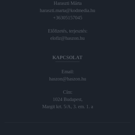
Haraszti Márta
haraszti.marta@kodmedia.hu
+36305157045
Előfizetés, terjesztés:
elofiz@haszon.hu
KAPCSOLAT
Email:
haszon@haszon.hu
Cím:
1024 Budapest,
Margit krt. 5/A, 3. em. 1. a