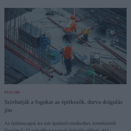
PIACOK
Szívhatják a fogukat az építkezők, durva drágulás
jön
Az építőanyagok ára már áprilistól emelkedhet, termékkörtől
függően 5–15 százalékos azonnali drágulás várható. Aki