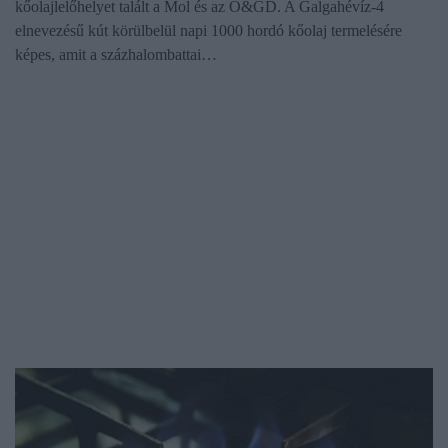
kőolajlelőhelyet talált a Mol és az O&GD. A Galgahévíz-4
elnevezésű kút körülbelül napi 1000 hordó kőolaj termelésére
képes, amit a százhalombattai…