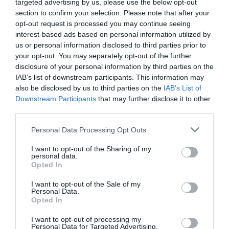
targeted advertising by us, please use the below opt-out
section to confirm your selection. Please note that after your
FOGYASZTÓVÉDELEM
opt-out request is processed you may continue seeing
A kormányhivatal, a NAV és a Nébih is lekapcsolta
interest-based ads based on personal information utilized by
us or personal information disclosed to third parties prior to
a simlis tűzifást
your opt-out. You may separately opt-out of the further
disclosure of your personal information by third parties on the
Nem volt sikeres napja a kereskedőnek.
IAB’s list of downstream participants. This information may
also be disclosed by us to third parties on the
IAB’s List of
Downstream Participants
that may further disclose it to other
third parties.
Please note that this website/app uses one or more Google
Personal Data Processing Opt Outs
services and may gather and store information including but
not limited to your visit or usage behaviour. You may click to
I want to opt-out of the Sharing of my
personal data.
grant or deny consent to Google and its third-party tags to
Opted In
use your data for below specified purposes in below Google
consent section.
I want to opt-out of the Sale of my
Personal Data.
Opted In
I want to opt-out of processing my
Personal Data for Targeted Advertising.