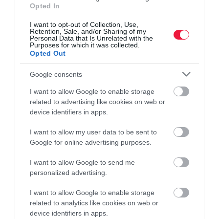
Opted In
I want to opt-out of Collection, Use,
Retention, Sale, and/or Sharing of my
Personal Data that Is Unrelated with the
Purposes for which it was collected.
Opted Out
Google consents
I want to allow Google to enable storage
related to advertising like cookies on web or
device identifiers in apps.
I want to allow my user data to be sent to
Google for online advertising purposes.
FOGYASZTÓVÉDELEM
A panaszok miatt rászáll a fogyasztóvédelem a
I want to allow Google to send me
Wizz Air-re
personalized advertising.
I want to allow Google to enable storage
Az elmúlt időszakban megnövekedett a Wizz Air Hungary Zrt.
related to analytics like cookies on web or
légitársasággal szemben a fogyasztóvédelmi hatósághoz
device identifiers in apps.
benyújtott fogyasztói panaszok száma, amelyek közül több eset a