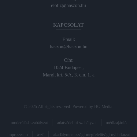
elofiz@haszon.hu
KAPCSOLAT
Email:
haszon@haszon.hu
Cím:
1024 Budapest,
Margit krt. 5/A, 3. em. 1. a
© 2025 All rights reserved. Powered by
HG Media
.
moderálási szabályzat
adatvédelmi szabályzat
médiaajánló
impresszum
ászf
akadálymentességi megfelelőségi nyilatkozat