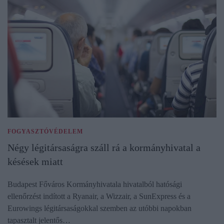
FOGYASZTÓVÉDELEM
Négy légitársaságra száll rá a kormányhivatal a
késések miatt
Budapest Főváros Kormányhivatala hivatalból hatósági
ellenőrzést indított a Ryanair, a Wizzair, a SunExpress és a
Eurowings légitársaságokkal szemben az utóbbi napokban
tapasztalt jelentős…