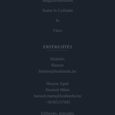
Magazin-előfizetés
Hamu és Gyémánt
In
Vince
ÉRTÉKESÍTÉS
Hirdetés:
Haszon
hirdetes@kodmedia.hu
Haszon Agrár
Haraszti Márta
haraszti.marta@kodmedia.hu
+36305157045
Előfizetés, terjesztés: