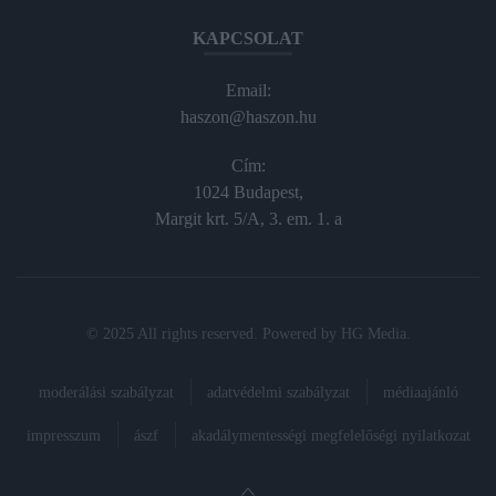
KAPCSOLAT
Email:
haszon@haszon.hu
Cím:
1024 Budapest,
Margit krt. 5/A, 3. em. 1. a
© 2025 All rights reserved. Powered by
HG Media
.
moderálási szabályzat
adatvédelmi szabályzat
médiaajánló
impresszum
ászf
akadálymentességi megfelelőségi nyilatkozat