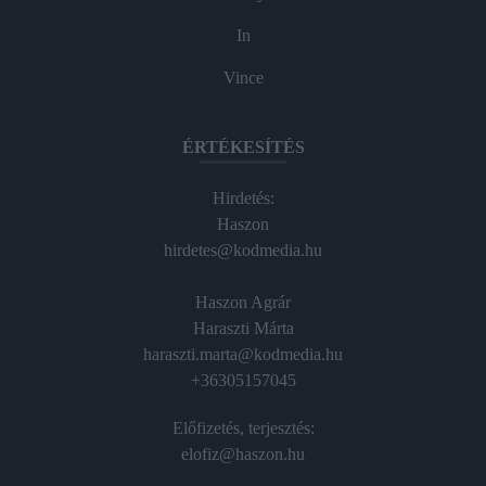
In
Vince
ÉRTÉKESÍTÉS
Hirdetés:
Haszon
hirdetes@kodmedia.hu
Haszon Agrár
Haraszti Márta
haraszti.marta@kodmedia.hu
+36305157045
Előfizetés, terjesztés:
elofiz@haszon.hu