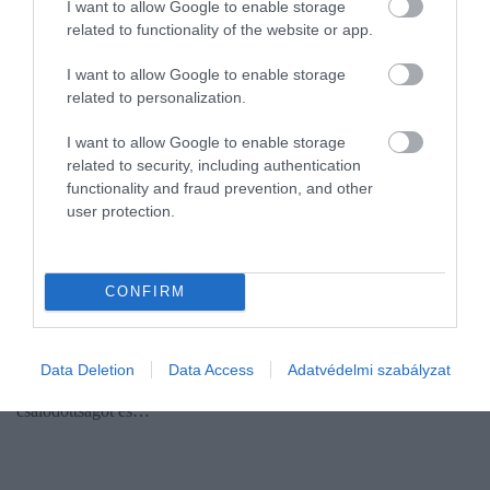
I want to allow Google to enable storage
related to functionality of the website or app.
I want to allow Google to enable storage
related to personalization.
I want to allow Google to enable storage
related to security, including authentication
functionality and fraud prevention, and other
user protection.
TUDÁS
Mielőtt "idegből" felmondanál, gondold át ezt a
pár dolgot!
CONFIRM
A pandémia előtt sokan vágytak arra, hogy otthonról
dolgozhassanak. Aztán tavaly beütött a vírus, és ezzel együtt
Data Deletion
Data Access
Adatvédelmi szabályzat
elterjedt a távmunka is, ami sokszor kiegyensúlyozottság helyett
csalódottságot és…