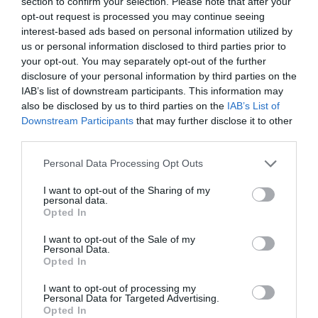
section to confirm your selection. Please note that after your
opt-out request is processed you may continue seeing
interest-based ads based on personal information utilized by
us or personal information disclosed to third parties prior to
your opt-out. You may separately opt-out of the further
disclosure of your personal information by third parties on the
IAB’s list of downstream participants. This information may
also be disclosed by us to third parties on the
IAB’s List of
Downstream Participants
that may further disclose it to other
third parties.
Please note that this website/app uses one or more Google
Personal Data Processing Opt Outs
services and may gather and store information including but
not limited to your visit or usage behaviour. You may click to
I want to opt-out of the Sharing of my
personal data.
grant or deny consent to Google and its third-party tags to
Opted In
use your data for below specified purposes in below Google
TUDÁS
consent section.
I want to opt-out of the Sale of my
Mi lesz ebből? Összeállt a Microsoft és a
Personal Data.
Opted In
Facebook
I want to opt-out of processing my
A Facebook bejelentette, hogy közösségi platformjának
Personal Data for Targeted Advertising.
Opted In
munkaközpontú alkalmazását, a Workplace-t integrálja a