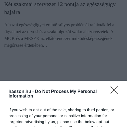
Két szakmai szervezet 12 pontja az egészségügy
bajaira
A hazai egészségügyet értintő súlyos problémákra hívták fel a
figyelmet az orvosi és a szakdolgozói szakmai szervezetek. A
MOK és a MESZK az ellátórendszer működésképességének
megőrzése érdekében…
haszon.hu -
Do Not Process My Personal
Information
If you wish to opt-out of the sale, sharing to third parties, or
processing of your personal or sensitive information for
targeted advertising by us, please use the below opt-out