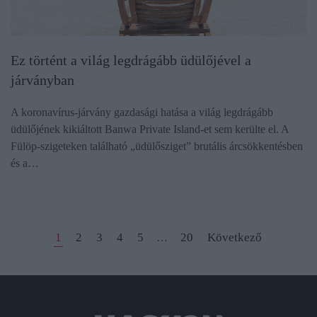
Ez történt a világ legdrágább üdülőjével a
járványban
A koronavírus-járvány gazdasági hatása a világ legdrágább
üdülőjének kikiáltott Banwa Private Island-et sem kerülte el. A
Fülöp-szigeteken található „üdülősziget” brutális árcsökkentésben
és a…
1
2
3
4
5
20
Következő
…