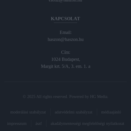
KAPCSOLAT
Email:
haszon@haszon.hu
Cím:
1024 Budapest,
Margit krt. 5/A, 3. em. 1. a
© 2025 All rights reserved. Powered by
HG Media
.
moderálási szabályzat
adatvédelmi szabályzat
médiaajánló
impresszum
ászf
akadálymentességi megfelelőségi nyilatkozat