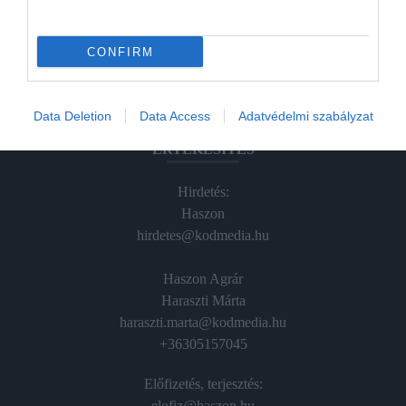
Hamu és Gyémánt
CONFIRM
In
Vince
Data Deletion
Data Access
Adatvédelmi szabályzat
ÉRTÉKESÍTÉS
Hirdetés:
Haszon
hirdetes@kodmedia.hu
Haszon Agrár
Haraszti Márta
haraszti.marta@kodmedia.hu
+36305157045
Előfizetés, terjesztés:
elofiz@haszon.hu