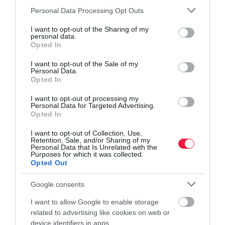
Please note that this website/app uses one or more Google
Personal Data Processing Opt Outs
services and may gather and store information including but
not limited to your visit or usage behaviour. You may click to
I want to opt-out of the Sharing of my
personal data.
grant or deny consent to Google and its third-party tags to
Opted In
use your data for below specified purposes in below Google
consent section.
I want to opt-out of the Sale of my
Nagyot változik az életünk, ha elérjük az 5,5 millió
Personal Data.
Opted In
beoltottat
I want to opt-out of processing my
Personal Data for Targeted Advertising.
Az élet és a gazdaság újraindításáért felelős operatív törzsek
Opted In
javaslatára a kormány úgy döntött, hogy az 5,5 millió beoltott
elérésekor jelentősen enyhíti a védettségi igazolványhoz
I want to opt-out of Collection, Use,
Retention, Sale, and/or Sharing of my
kapcsolódó…
Personal Data that Is Unrelated with the
Purposes for which it was collected.
Opted Out
Google consents
I want to allow Google to enable storage
related to advertising like cookies on web or
device identifiers in apps.