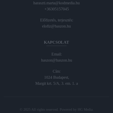
haraszti.marta@kodmedia.hu
+36305157045
Előfizetés, terjesztés:
elofiz@haszon.hu
KAPCSOLAT
Email:
haszon@haszon.hu
Cím:
1024 Budapest,
Margit krt. 5/A, 3. em. 1. a
© 2025 All rights reserved. Powered by
HG Media
.