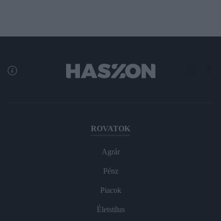
ROVATOK
Agrár
Pénz
Piacok
Életstílus