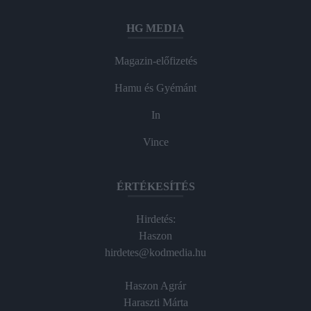
HG MEDIA
Magazin-előfizetés
Hamu és Gyémánt
In
Vince
ÉRTÉKESÍTÉS
Hirdetés:
Haszon
hirdetes@kodmedia.hu
Haszon Agrár
Haraszti Márta