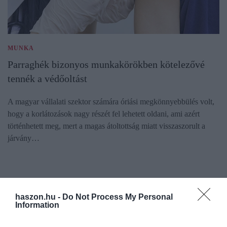
MUNKA
Parraghék bizonyos munkakörökben kötelezővé
tennék a védőoltást
A magyar vállalati szektor számára óriási megkönnyebbülés volt,
hogy a korlátozások nagy részét fel lehetett oldani, ami azért
történhetett meg, mert a magas átoltottság miatt visszaszorult a
járvány…
haszon.hu -
Do Not Process My Personal
Information