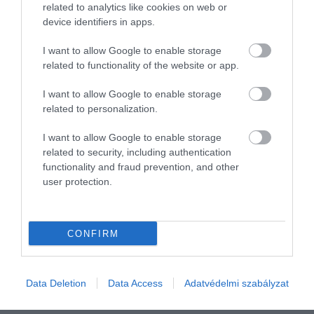
related to analytics like cookies on web or
device identifiers in apps.
I want to allow Google to enable storage
related to functionality of the website or app.
I want to allow Google to enable storage
related to personalization.
I want to allow Google to enable storage
related to security, including authentication
FOGYASZTÓVÉDELEM
functionality and fraud prevention, and other
user protection.
Ha nyithatnak is a teraszok, az igazi pezsgésre még
várni kell
CONFIRM
A nyitás a vendéglátóhelyek esetében jóval bonyolultabb
folyamatnak ígérkezik, mint a boltoknál. Mi lesz például azokkal,
akik nem kaptak oltást?
Data Deletion
Data Access
Adatvédelmi szabályzat