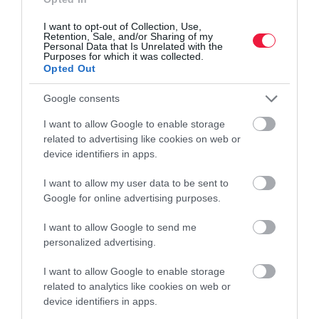
sebességhatárokról, az útdíjakról és a parkolási díjakról, a helyi
I want to opt-out of Collection, Use,
vezetési etikettre azonban már kevesebben gondolnak. Pedig az,
Retention, Sale, and/or Sharing of my
Personal Data that Is Unrelated with the
ami Magyarországon…
Purposes for which it was collected.
Opted Out
Google consents
I want to allow Google to enable storage
related to advertising like cookies on web or
device identifiers in apps.
I want to allow my user data to be sent to
Google for online advertising purposes.
I want to allow Google to send me
personalized advertising.
I want to allow Google to enable storage
related to analytics like cookies on web or
device identifiers in apps.