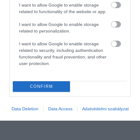
I want to allow Google to enable storage
related to functionality of the website or app.
I want to allow Google to enable storage
related to personalization.
I want to allow Google to enable storage
related to security, including authentication
functionality and fraud prevention, and other
user protection.
KÖZLEKEDÉS
Jelentősen drágul a Bubi, jönnek az elektromos
CONFIRM
kerékpárok
A budapesti közbringarendszer, a MOL Bubi új generációjának
Data Deletion
Data Access
Adatvédelmi szabályzat
indulásával jelentős drágulás lép életbe, és megszűnik az eddigi
legsikeresebb funkció, az ingyenes első 30 perces használat is.