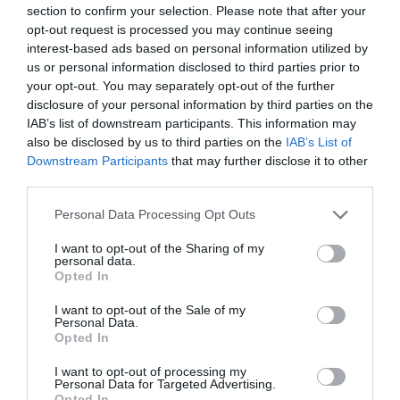
section to confirm your selection. Please note that after your
opt-out request is processed you may continue seeing
interest-based ads based on personal information utilized by
us or personal information disclosed to third parties prior to
your opt-out. You may separately opt-out of the further
disclosure of your personal information by third parties on the
IAB’s list of downstream participants. This information may
also be disclosed by us to third parties on the
IAB’s List of
Downstream Participants
that may further disclose it to other
third parties.
Please note that this website/app uses one or more Google
Personal Data Processing Opt Outs
services and may gather and store information including but
not limited to your visit or usage behaviour. You may click to
I want to opt-out of the Sharing of my
personal data.
grant or deny consent to Google and its third-party tags to
Opted In
use your data for below specified purposes in below Google
AUTÓ
consent section.
I want to opt-out of the Sale of my
Personal Data.
Taplóság vagy udvarias gesztus? Autós jelbeszéd
Opted In
Európában
I want to opt-out of processing my
Personal Data for Targeted Advertising.
Aki nyáron külföldre indul autóval, tájékozódik a
Opted In