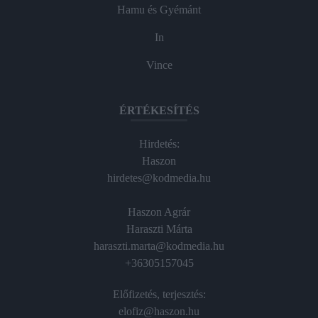
Hamu és Gyémánt
In
Vince
ÉRTÉKESÍTÉS
Hirdetés:
Haszon
hirdetes@kodmedia.hu
Haszon Agrár
Haraszti Márta
haraszti.marta@kodmedia.hu
+36305157045
Előfizetés, terjesztés:
elofiz@haszon.hu