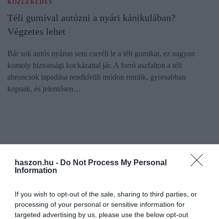
KÖZLEKEDÉS
Téli gumival autózni a nyári kánikulában?
Végzetes lehet
Bár sok autós nyáron sem cseréli le a téli gumikat, ez nagyon
komoly biztonsági kockázattal jár. A forró aszfalton a téli
abroncsok tapadása rendkívüli módon romlik, gyorsabban
kopnak, és jelentősen…
haszon.hu -
Do Not Process My Personal
Information
If you wish to opt-out of the sale, sharing to third parties, or
processing of your personal or sensitive information for
targeted advertising by us, please use the below opt-out