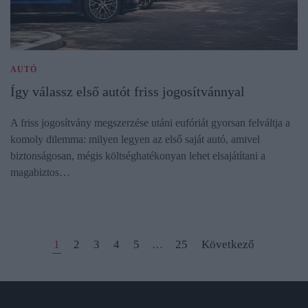
AUTÓ
Így válassz első autót friss jogosítvánnyal
A friss jogosítvány megszerzése utáni eufóriát gyorsan felváltja a
komoly dilemma: milyen legyen az első saját autó, amivel
biztonságosan, mégis költséghatékonyan lehet elsajátítani a
magabiztos…
1
2
3
4
5
25
Következő
…