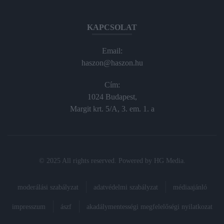
KAPCSOLAT
Email:
haszon@haszon.hu
Cím:
1024 Budapest,
Margit krt. 5/A, 3. em. 1. a
© 2025 All rights reserved. Powered by
HG Media
.
moderálási szabályzat
adatvédelmi szabályzat
médiaajánló
impresszum
ászf
akadálymentességi megfelelőségi nyilatkozat