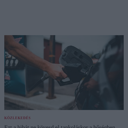
KÖZLEKEDÉS
Ezt a hibát ne kövesd el tankoláskor a hőségben