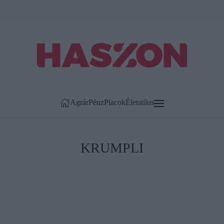
Agrár
Pénz
Piacok
Életstílus
KRUMPLI