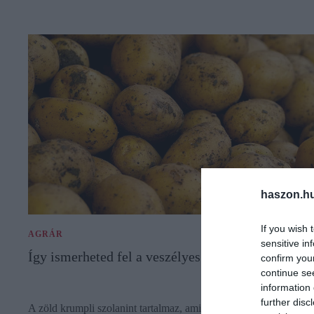
haszon.h
If you wish 
AGRÁR
sensitive in
Így ismerheted fel a veszélyes burgonyát
confirm you
continue se
information 
further disc
A zöld krumpli szolanint tartalmaz, ami mérgező lehet. A dohos