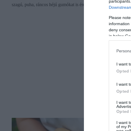
participants
szagú, puha, ráncos héjú gumókat is érdemes kerülni.
Downstream 
Please note
information 
deny consent
in below Go
Persona
I want t
Opted 
I want t
Opted 
I want 
Advertis
Opted 
I want t
of my P
was col