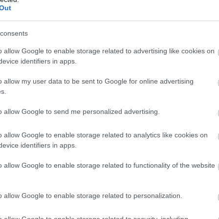
Out
consents
o allow Google to enable storage related to advertising like cookies on
evice identifiers in apps.
o allow my user data to be sent to Google for online advertising
s.
to allow Google to send me personalized advertising.
NÖVÉNYTERMESZTÉS
Ettől lesz szuper egy szuperburgonya
o allow Google to enable storage related to analytics like cookies on
evice identifiers in apps.
o allow Google to enable storage related to functionality of the website
Szuperburgonya előállítására törekszenek amerikai tudósok.
Létrehoztak egy burgonyapángenomot annak érdekében, hogy
azonosítsák azokat a genetikai tulajdonságokat, amelyek
o allow Google to enable storage related to personalization.
hozzájárulhatnak az ideális…
o allow Google to enable storage related to security, including