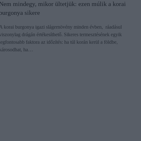
Nem mindegy, mikor ültetjük: ezen múlik a korai
burgonya sikere
A korai burgonya igazi slágernövény minden évben, ráadásul
viszonylag drágán értékesíthető. Sikeres termesztésének egyik
legfontosabb faktora az időzítés: ha túl korán kerül a földbe,
károsodhat, ha…