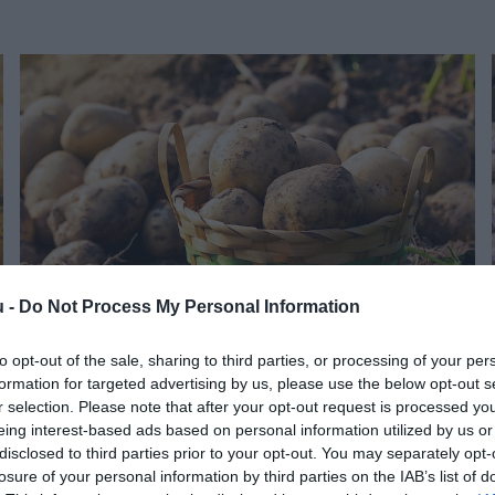
u -
Do Not Process My Personal Information
to opt-out of the sale, sharing to third parties, or processing of your per
NÖVÉNYTERMESZTÉS
formation for targeted advertising by us, please use the below opt-out s
Válságban a magyar burgonyatermelés és még az
r selection. Please note that after your opt-out request is processed y
eing interest-based ads based on personal information utilized by us or
ár is csökkent
disclosed to third parties prior to your opt-out. You may separately opt-
losure of your personal information by third parties on the IAB’s list of
Miközben Nyugat-Európában rekordszámokkal zárták az idei