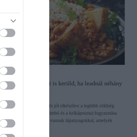
NÖVÉNYTERMESZTÉS
Ezeket a zöldségeket is kerüld, ha leadnál néhány
kilót
Megfelelő mennyiségben és jól elkészítve a legtöbb zöldség
(például a brokkoli, a kelbimbó és a kelkáposzta) fogyasztása
segíthet a fogyásban. Tele vannak tápanyagokkal, amelyek
hozzájárulhatnak a…