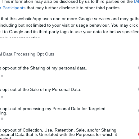
. This information may also be disclosed by us to third parties on the
IA
burgonyaszezont, Magyarországon folytatódik a hanyatlás. Az
Participants
that may further disclose it to other third parties.
elmúlt 10 évben 70%-kal csökkent a termelés, és most az import
 that this website/app uses one or more Google services and may gath
is hatszorosa az…
including but not limited to your visit or usage behaviour. You may click 
 to Google and its third-party tags to use your data for below specifi
ogle consent section.
l Data Processing Opt Outs
o opt-out of the Sharing of my personal data.
In
o opt-out of the Sale of my Personal Data.
In
to opt-out of processing my Personal Data for Targeted
ing.
In
o opt-out of Collection, Use, Retention, Sale, and/or Sharing
ersonal Data that Is Unrelated with the Purposes for which it
lected.