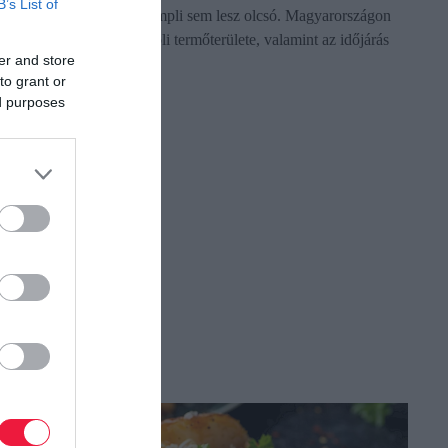
B’s List of
helyére érkező importkrumpli sem lesz olcsó. Magyarországon
évek óta csökken a krumpli termőterülete, valamint az időjárás
er and store
sem kedvez a…
to grant or
ed purposes