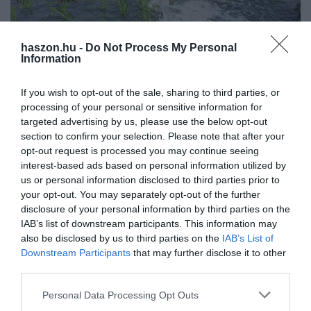
haszon.hu -
Do Not Process My Personal
Information
INNOVÁCIÓ
If you wish to opt-out of the sale, sharing to third parties, or
Elfogadták a kútamnesztiát, egy fontos dologra
processing of your personal or sensitive information for
targeted advertising by us, please use the below opt-out
még várni kell
section to confirm your selection. Please note that after your
opt-out request is processed you may continue seeing
Az Országgyűlés elfogadta a vízgazdálkodásról szóló törvény
interest-based ads based on personal information utilized by
kútamnesztia néven emlegetett módosítását. A 2024. január elseje
us or personal information disclosed to third parties prior to
előtt engedély nélkül létesített, 50 méternél nem mélyebb és az
your opt-out. You may separately opt-out of the further
első…
disclosure of your personal information by third parties on the
IAB’s list of downstream participants. This information may
also be disclosed by us to third parties on the
IAB’s List of
Downstream Participants
that may further disclose it to other
third parties.
Please note that this website/app uses one or more Google
Personal Data Processing Opt Outs
services and may gather and store information including but