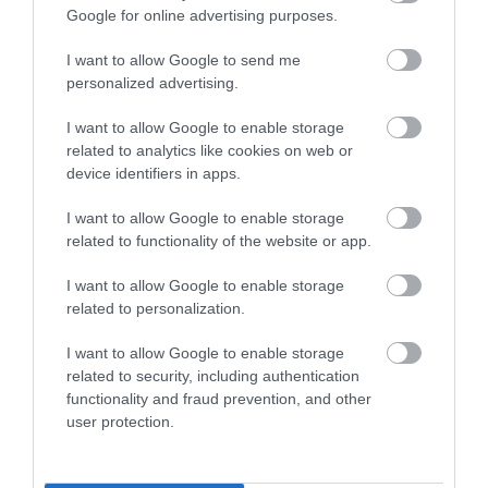
INNOVÁCIÓ
Google for online advertising purposes.
Benyújtották a javaslatot a kútamnesztiáról
I want to allow Google to send me
personalized advertising.
Az ügy súlyát az is jelzi, hogy Semjén Zsolt miniszterelnök-
helyettes nyújtotta be a vízgazdálkodásról szóló törvény
I want to allow Google to enable storage
módosítására vonatkozó javaslatot, amelynek a lakosság által
related to analytics like cookies on web or
leginkább várt eleme…
device identifiers in apps.
I want to allow Google to enable storage
related to functionality of the website or app.
I want to allow Google to enable storage
related to personalization.
I want to allow Google to enable storage
related to security, including authentication
functionality and fraud prevention, and other
user protection.