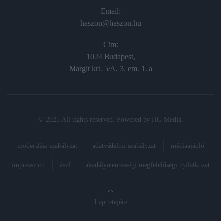
Email:
haszon@haszon.hu
Cím:
1024 Budapest,
Margit krt. 5/A, 3. em. 1. a
© 2025 All rights reserved. Powered by
HG Media
.
moderálási szabályzat
adatvédelmi szabályzat
médiaajánló
impresszum
ászf
akadálymentességi megfelelőségi nyilatkozat
Lap tetejére