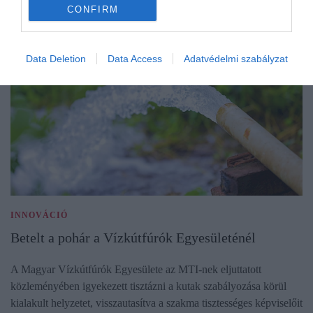
CONFIRM
Data Deletion
Data Access
Adatvédelmi szabályzat
INNOVÁCIÓ
Betelt a pohár a Vízkútfúrók Egyesületénél
A Magyar Vízkútfúrók Egyesülete az MTI-nek eljuttatott
közleményében igyekezett tisztázni a kutak szabályozása körül
kialakult helyzetet, visszautasítva a szakma tisztességes képviselőit