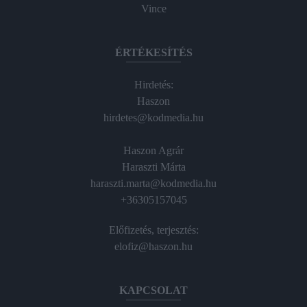
Vince
ÉRTÉKESÍTÉS
Hirdetés:
Haszon
hirdetes@kodmedia.hu
Haszon Agrár
Haraszti Márta
haraszti.marta@kodmedia.hu
+36305157045
Előfizetés, terjesztés:
elofiz@haszon.hu
KAPCSOLAT