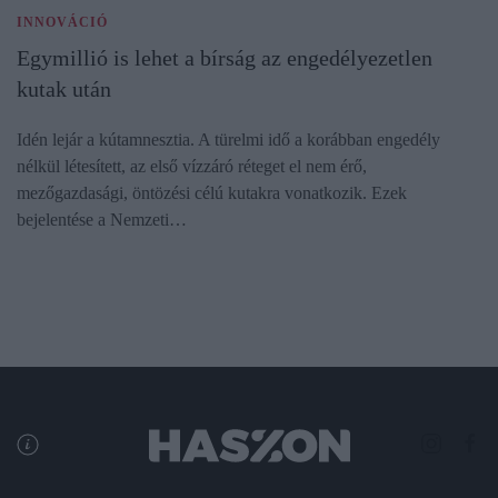
INNOVÁCIÓ
Egymillió is lehet a bírság az engedélyezetlen
kutak után
Idén lejár a kútamnesztia. A türelmi idő a korábban engedély
nélkül létesített, az első vízzáró réteget el nem érő,
mezőgazdasági, öntözési célú kutakra vonatkozik. Ezek
bejelentése a Nemzeti…