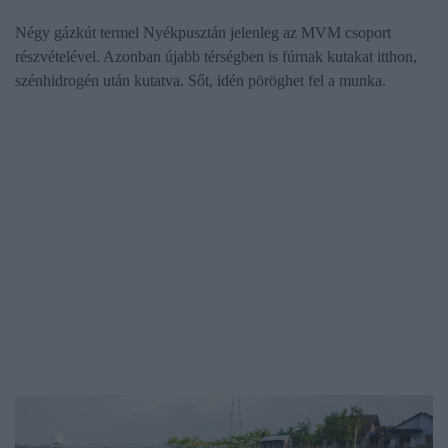
Négy gázkút termel Nyékpusztán jelenleg az MVM csoport
részvételével. Azonban újabb térségben is fúrnak kutakat itthon,
szénhidrogén után kutatva. Sőt, idén pöröghet fel a munka.