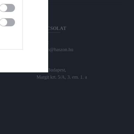
KAPCSOLAT
Email:
haszon@haszon.hu
Cím:
1024 Budapest,
Margit krt. 5/A, 3. em. 1. a