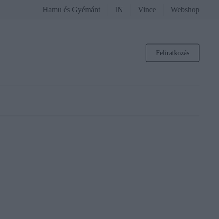
Hamu és Gyémánt
IN
Vince
Webshop
Feliratkozás