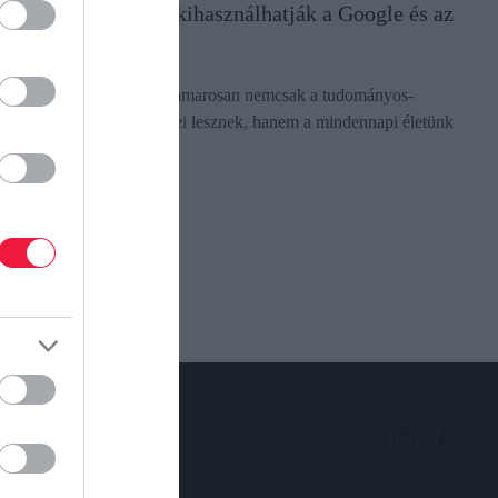
Jól látjuk? A kicsik kihasználhatják a Google és az
Apple botlását
Az okoskontaktlencsék hamarosan nemcsak a tudományos-
fantasztikus filmek kellékei lesznek, hanem a mindennapi életünk
tartozékai.