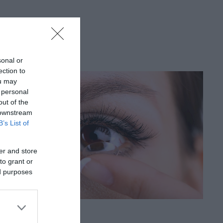
sonal or
ection to
ou may
 personal
out of the
 downstream
B’s List of
er and store
to grant or
ed purposes
TUDÁS