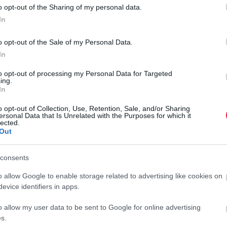
1,1 millió dollárra büntették az Ubert egy
o opt-out of the Sharing of my personal data.
vakvezető kutya miatt
In
o opt-out of the Sale of my Personal Data.
A szolgáltatónak azért kell fizetnie, mert sofőrei több alkalommal
In
is megtagadták egy vak nőtől a fuvart, a legtöbbször a vele utazó
kutyája miatt.
to opt-out of processing my Personal Data for Targeted
ing.
In
o opt-out of Collection, Use, Retention, Sale, and/or Sharing
ersonal Data that Is Unrelated with the Purposes for which it
lected.
Out
consents
o allow Google to enable storage related to advertising like cookies on
evice identifiers in apps.
o allow my user data to be sent to Google for online advertising
s.