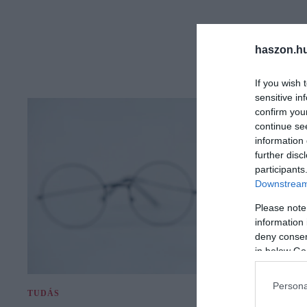
haszon.h
If you wish 
sensitive in
confirm you
continue se
information 
further disc
participants
Downstream 
Please note
information 
deny consent
in below Go
Persona
TUDÁS