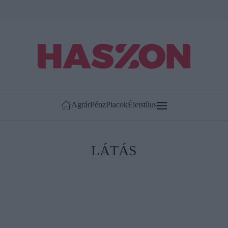
Agrár
Pénz
Piacok
Életstílus
LÁTÁS