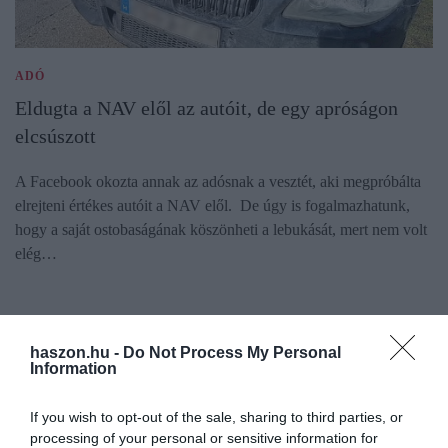
ADÓ
Eldugta a NAV elől az autóit, de egy apróságon
elcsúszott
A Facebook okozta annak az adósnak a vesztét, aki megpróbálta
elrejteni értékes autóit a NAV elől. De úgy is fogalmazhatunk,
hogy a saját ostobaságának köszönheti a lebukását, mert nem volt
elég…
haszon.hu -
Do Not Process My Personal
Information
If you wish to opt-out of the sale, sharing to third parties, or
processing of your personal or sensitive information for