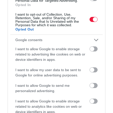
Personal Data for Targeted Advertising.
Opted In
A Győr- Moson-Sopron Vármegyei Főügyészség vádat emelt
I want to opt-out of Collection, Use,
azzal a négy – köztük egy fiatalkorú - elkövetővel szemben, akik
Retention, Sale, and/or Sharing of my
Personal Data that Is Unrelated with the
megállapodtak abban, hogy az egyik vádlott tartozását
Purposes for which it was collected.
fenyegetéssel behajtják.
Opted Out
Google consents
I want to allow Google to enable storage
related to advertising like cookies on web or
device identifiers in apps.
I want to allow my user data to be sent to
Google for online advertising purposes.
I want to allow Google to send me
personalized advertising.
I want to allow Google to enable storage
related to analytics like cookies on web or
device identifiers in apps.