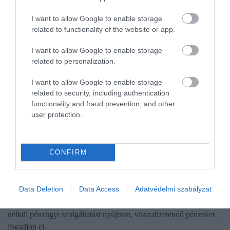
I want to allow Google to enable storage
related to functionality of the website or app.
I want to allow Google to enable storage
related to personalization.
I want to allow Google to enable storage
related to security, including authentication
functionality and fraud prevention, and other
user protection.
BEFEKTETÉS
Lebukott, 600 milliós bírágot kapott a hamis
CONFIRM
kriptokirály
Data Deletion
Data Access
Adatvédelmi szabályzat
A pénzügyi felügyelet 600 milliós bírságot szabott ki egy
magánszemélyre és azonnali hatállyal megtiltotta, hogy engedély
nélkül pénzügyi szolgáltatást nyújtson, visszafizetendő pénzeket
fogadjon el.