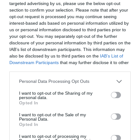
targeted advertising by us, please use the below opt-out
section to confirm your selection. Please note that after your
opt-out request is processed you may continue seeing
interest-based ads based on personal information utilized by
us or personal information disclosed to third parties prior to
your opt-out. You may separately opt-out of the further
disclosure of your personal information by third parties on the
IAB’s list of downstream participants. This information may
also be disclosed by us to third parties on the
IAB’s List of
Downstream Participants
that may further disclose it to other
third parties.
Please note that this website/app uses one or more Google
Personal Data Processing Opt Outs
services and may gather and store information including but
not limited to your visit or usage behaviour. You may click to
I want to opt-out of the Sharing of my
personal data.
grant or deny consent to Google and its third-party tags to
Opted In
use your data for below specified purposes in below Google
consent section.
I want to opt-out of the Sale of my
Personal Data.
Opted In
JOG
I want to opt-out of processing my
Erőszakos pénzbehajtást terveztek, így buktak le