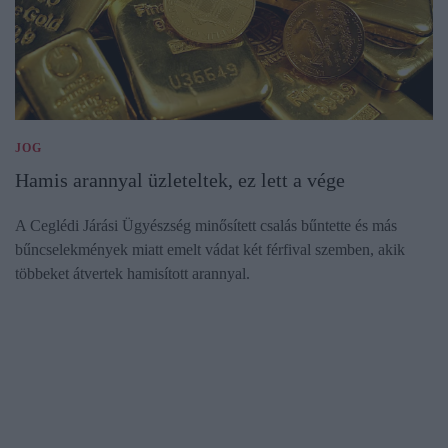
JOG
Hamis arannyal üzleteltek, ez lett a vége
A Ceglédi Járási Ügyészség minősített csalás bűntette és más
bűncselekmények miatt emelt vádat két férfival szemben, akik
többeket átvertek hamisított arannyal.