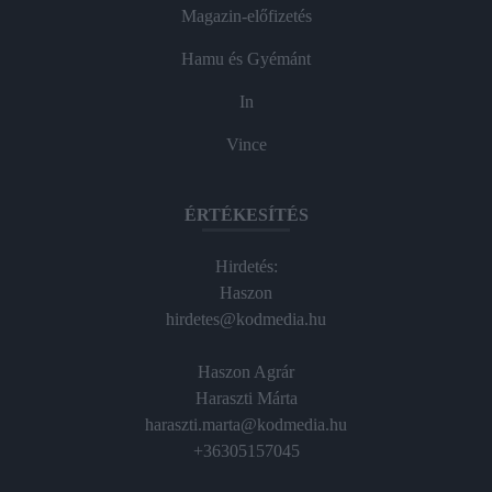
Magazin-előfizetés
Hamu és Gyémánt
In
Vince
ÉRTÉKESÍTÉS
Hirdetés:
Haszon
hirdetes@kodmedia.hu
Haszon Agrár
Haraszti Márta
haraszti.marta@kodmedia.hu
+36305157045