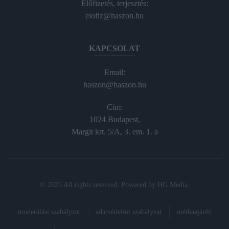
Előfizetés, terjesztés:
elofiz@haszon.hu
KAPCSOLAT
Email:
haszon@haszon.hu
Cím:
1024 Budapest,
Margit krt. 5/A, 3. em. 1. a
© 2025 All rights reserved. Powered by
HG Media
.
moderálási szabályzat
adatvédelmi szabályzat
médiaajánló