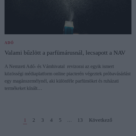
ADÓ
Valami bűzlött a parfümárusnál, lecsapott a NAV
A Nemzeti Adó- és Vámhivatal revizorai az egyik ismert
közösségi médiaplatform online piacterén végeztek próbavásárlást
egy magánszemélynél, aki különféle parfümöket és ruházati
termékeket kínált…
1
2
3
4
5
13
Következő
…