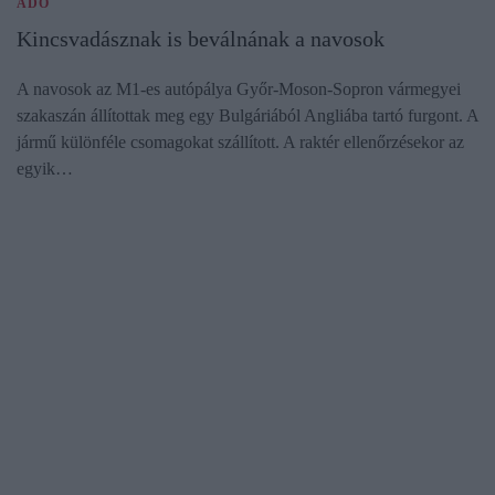
ADÓ
Kincsvadásznak is beválnának a navosok
A navosok az M1-es autópálya Győr-Moson-Sopron vármegyei
szakaszán állítottak meg egy Bulgáriából Angliába tartó furgont. A
jármű különféle csomagokat szállított. A raktér ellenőrzésekor az
egyik…