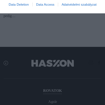
Van olyan vállalat, amelyik azt ígéri, hogy a légitaxizás nem lesz
Data Deletion
Data Access
Adatvédelmi szabályzat
drágább, csak sokkal gyorsabb, mint a hagyományos. Más gyártó
pedig…
ROVATOK
Agrár