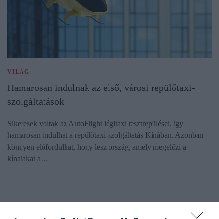
VILÁG
Hamarosan indulnak az első, városi repülőtaxi-
szolgáltatások
Sikeresek voltak az AutoFlight légitaxi tesztrepülései, így
hamarosan indulhat a repülőtaxi-szolgáltatás Kínában. Azonban
könnyen előfordulhat, hogy lesz ország, amely megelőzi a
kínaiakat a…