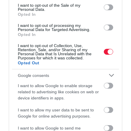
consent section.
I want to opt-out of the Sale of my
Personal Data.
AUTÓ
Opted In
Hivatalos: Repülő autók gyártásába kezdett a
I want to opt-out of processing my
Suzuki
Personal Data for Targeted Advertising.
Opted In
Kezdődik a repülő autók gyártása a Suzuki egyik üzemében,
I want to opt-out of Collection, Use,
Japánban. Az SD-05 nevű járművek először a szigetországban,
Retention, Sale, and/or Sharing of my
Personal Data that Is Unrelated with the
azon belül Oszakában állhatnak forgalomba, és légitaxiként
Purposes for which it was collected.
szolgálhatnak.
Opted Out
Google consents
I want to allow Google to enable storage
related to advertising like cookies on web or
device identifiers in apps.
I want to allow my user data to be sent to
Google for online advertising purposes.
I want to allow Google to send me