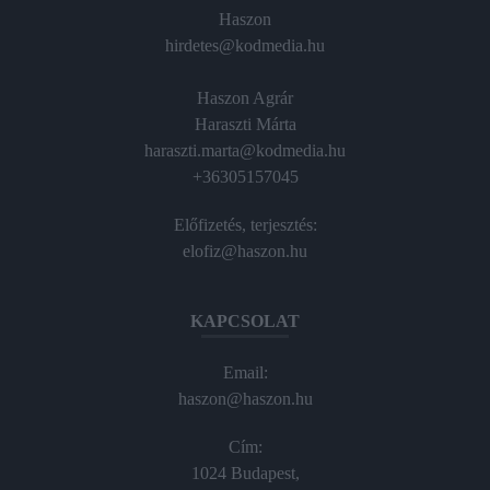
Haszon
hirdetes@kodmedia.hu
Haszon Agrár
Haraszti Márta
haraszti.marta@kodmedia.hu
+36305157045
Előfizetés, terjesztés:
elofiz@haszon.hu
KAPCSOLAT
Email:
haszon@haszon.hu
Cím:
1024 Budapest,