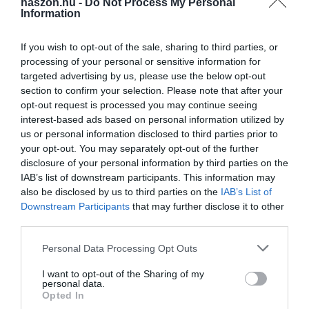
haszon.hu -
Do Not Process My Personal
Information
If you wish to opt-out of the sale, sharing to third parties, or
processing of your personal or sensitive information for
targeted advertising by us, please use the below opt-out
section to confirm your selection. Please note that after your
opt-out request is processed you may continue seeing
interest-based ads based on personal information utilized by
us or personal information disclosed to third parties prior to
your opt-out. You may separately opt-out of the further
disclosure of your personal information by third parties on the
IAB’s list of downstream participants. This information may
also be disclosed by us to third parties on the
IAB’s List of
Downstream Participants
that may further disclose it to other
third parties.
Please note that this website/app uses one or more Google
Personal Data Processing Opt Outs
services and may gather and store information including but
not limited to your visit or usage behaviour. You may click to
I want to opt-out of the Sharing of my
personal data.
grant or deny consent to Google and its third-party tags to
Opted In
use your data for below specified purposes in below Google