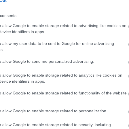
Out
consents
o allow Google to enable storage related to advertising like cookies on
evice identifiers in apps.
o allow my user data to be sent to Google for online advertising
s.
to allow Google to send me personalized advertising.
PIACOK
o allow Google to enable storage related to analytics like cookies on
Nem játék, 53 milliárdos fejlesztés a magyar
evice identifiers in apps.
Lego-gyárban
o allow Google to enable storage related to functionality of the website
A beruházás több mint 250 új munkahelyet teremt Nyíregyházán
és a környékén.
o allow Google to enable storage related to personalization.
o allow Google to enable storage related to security, including