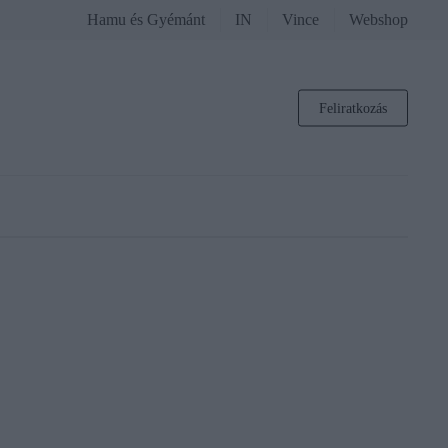
Hamu és Gyémánt
IN
Vince
Webshop
Feliratkozás