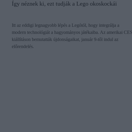
Így néznek ki, ezt tudják a Lego okoskockái
Itt az eddigi legnagyobb lépés a Legótól, hogy integrálja a
modern technológiát a hagyományos játékaiba. Az amerikai CE
kiállításon bemutatták újdonságaikat, január 9-től indul az
előrendelés.