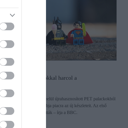
KÖRNYEZETVÉDELEM
A Lego PET palackokkal harcol a
fenntarthatóságért
A Lego-csoport két éven belül újrahasznosított PET palackokból
készült építőkockákkal dobja piacra az új készleteit. Az első
prototípust már be is mutatták – írja a BBC.