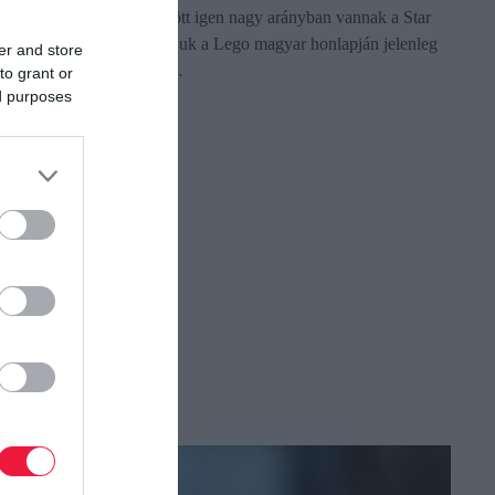
legnagyobb értékűek között igen nagy arányban vannak a Star
Wars Lego játékok. Soroljuk a Lego magyar honlapján jelenleg
er and store
forgalmazott legdrágább…
to grant or
ed purposes