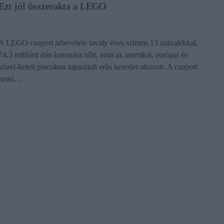
Ezt jól összerakta a LEGO
A LEGO csoport árbevétele tavaly éves szinten 13 százalékkal,
74,3 milliárd dán koronára nőtt, amit az amerikai, európai és
közel-keleti piacokon tapasztalt erős kereslet okozott. A csoport
nettó…