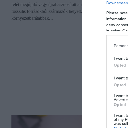
Downstream 
felét megújuló vagy újrahasznosított anyagokból állítja elő
fosszilis forrásokból származók helyett, hogy játékai
Please note
környezetbarátabbak…
information 
deny consent
in below Go
Persona
I want t
Opted 
I want t
Opted 
I want 
Advertis
Opted 
I want t
of my P
was col