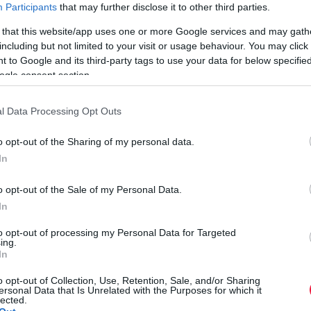
Participants
that may further disclose it to other third parties.
ért el 2023-ban - tájékoztatta a dán játékgyártó vállalat az MTI-t.
 that this website/app uses one or more Google services and may gath
including but not limited to your visit or usage behaviour. You may click 
 to Google and its third-party tags to use your data for below specifi
ogle consent section.
l Data Processing Opt Outs
o opt-out of the Sharing of my personal data.
In
o opt-out of the Sale of my Personal Data.
In
to opt-out of processing my Personal Data for Targeted
ing.
In
o opt-out of Collection, Use, Retention, Sale, and/or Sharing
ersonal Data that Is Unrelated with the Purposes for which it
lected.