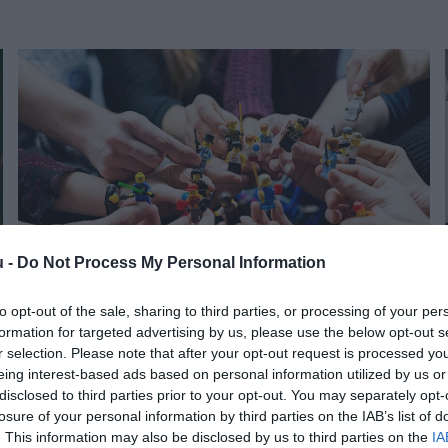
u -
Do Not Process My Personal Information
to opt-out of the sale, sharing to third parties, or processing of your per
formation for targeted advertising by us, please use the below opt-out s
PIACOK
r selection. Please note that after your opt-out request is processed y
Az elmúlt évet pénzügyileg is jól összerakta a
eing interest-based ads based on personal information utilized by us or
LEGO
disclosed to third parties prior to your opt-out. You may separately opt-
losure of your personal information by third parties on the IAB’s list of
. This information may also be disclosed by us to third parties on the
IA
A LEGO-csoport a játékpiac teljesítményét felülmúló növekedést