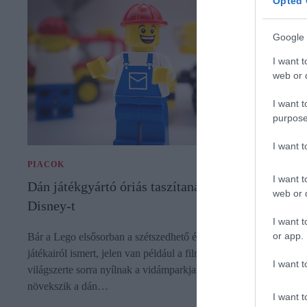
Opted 
Google 
I want t
web or d
I want t
purpose
I want 
PIACOK
I want t
Dán játékgyártó óriás taszítaná le a trónjáról a
web or d
Disney-t
I want t
or app.
Bár a Lego elsősorban a szétszedhető és összerakható műanyag
játékairól ismert, jelen van például a filmgyártásban, valamint
I want t
világszerte sorra nyílnak a vidámparkjai is. Folyamatosan
növekszik a dán…
I want t