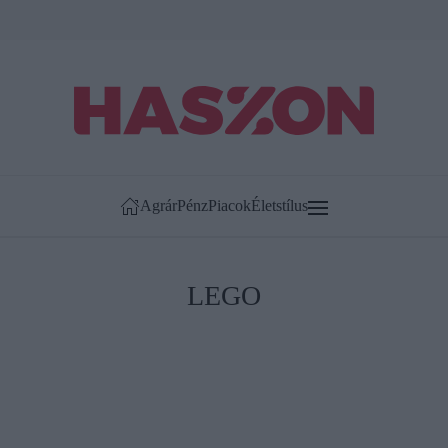
Agrár
Pénz
Piacok
Életstílus
LEGO