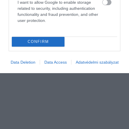
I want to allow Google to enable storage
related to security, including authentication
functionality and fraud prevention, and other
user protection.
REZSI
Tényleg itt az Ősz, elindult Budapesten a távfűtés
CONFIRM
Az összes fogyasztónál bekapcsolta a távfűtést október közepére a
Budapesti Közművek (BKM) Nonprofit Zrt. Főtáv
Távhőszolgáltatási Divíziója.
Data Deletion
Data Access
Adatvédelmi szabályzat