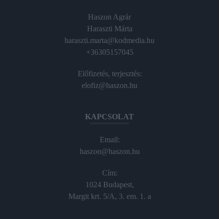
Haszon Agrár
Haraszti Márta
haraszti.marta@kodmedia.hu
+36305157045
Előfizetés, terjesztés:
elofiz@haszon.hu
KAPCSOLAT
Email:
haszon@haszon.hu
Cím:
1024 Budapest,
Margit krt. 5/A, 3. em. 1. a