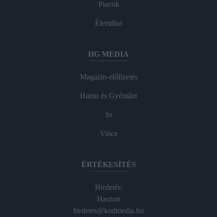
Piacok
Életstílus
HG MEDIA
Magazin-előfizetés
Hamu és Gyémánt
In
Vince
ÉRTÉKESÍTÉS
Hirdetés:
Haszon
hirdetes@kodmedia.hu