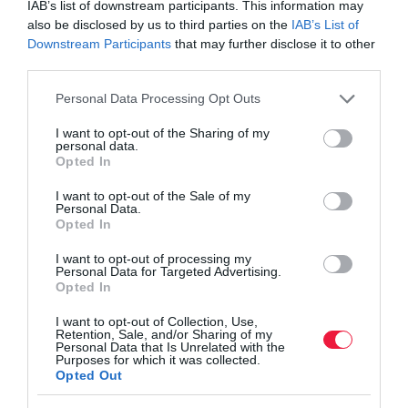
IAB’s list of downstream participants. This information may
also be disclosed by us to third parties on the
IAB’s List of
Downstream Participants
that may further disclose it to other
third parties.
Please note that this website/app uses one or more Google
Personal Data Processing Opt Outs
services and may gather and store information including but
not limited to your visit or usage behaviour. You may click to
I want to opt-out of the Sharing of my
personal data.
grant or deny consent to Google and its third-party tags to
Opted In
use your data for below specified purposes in below Google
consent section.
I want to opt-out of the Sale of my
Personal Data.
Opted In
Jön a nagy fordulat az időjárásban
I want to opt-out of processing my
Personal Data for Targeted Advertising.
Napos, meleg idővel indul a hét, majd a hét közepén hidegfront
Opted In
érkezik záporokkal, zivatarokkal, a front mögött pedig visszaesik
a hőmérséklet és a hétvégén már 30 Celsius-fok alatt alakulnak
I want to opt-out of Collection, Use,
Retention, Sale, and/or Sharing of my
a…
Personal Data that Is Unrelated with the
Purposes for which it was collected.
Opted Out