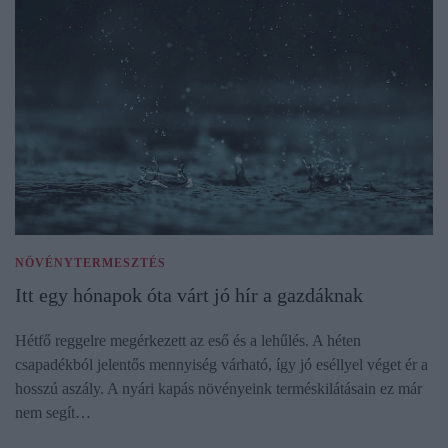
NÖVÉNYTERMESZTÉS
Itt egy hónapok óta várt jó hír a gazdáknak
Hétfő reggelre megérkezett az eső és a lehűlés. A héten
csapadékból jelentős mennyiség várható, így jó eséllyel véget ér a
hosszú aszály. A nyári kapás növényeink terméskilátásain ez már
nem segít…