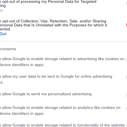
to opt-out of processing my Personal Data for Targeted
ing.
In
o opt-out of Collection, Use, Retention, Sale, and/or Sharing
ersonal Data that Is Unrelated with the Purposes for which it
lected.
Out
consents
o allow Google to enable storage related to advertising like cookies on
evice identifiers in apps.
o allow my user data to be sent to Google for online advertising
s.
to allow Google to send me personalized advertising.
Megéheztél? A TOP5 őszi leves Budapesten
o allow Google to enable storage related to analytics like cookies on
Amint az idő egyre hidegebbre fordul, úgy alakul át a főváros
evice identifiers in apps.
gasztronómiai kínálata is, és előtérbe kerülnek a forró, tartalmas
levesek. Alapanyagokból ilyenkor is van még mit a levesbe
o allow Google to enable storage related to functionality of the website