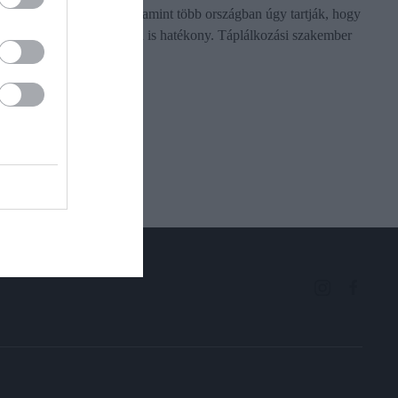
ünnepi ételnek számít, valamint több országban úgy tartják, hogy
bizonyos betegségek ellen is hatékony. Táplálkozási szakember
mondta…