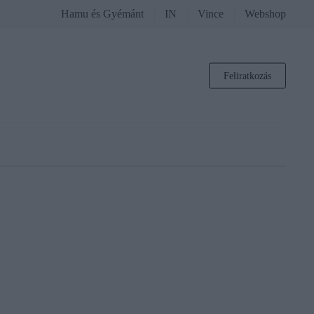
Hamu és Gyémánt
IN
Vince
Webshop
Feliratkozás