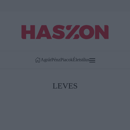
Agrár
Pénz
Piacok
Életstílus
LEVES