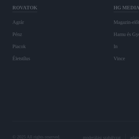
ROVATOK
HG MEDI
Agrár
Magazin-előf
Pénz
Hamu és Gy
Piacok
In
Életstílus
Vince
© 2025 All rights reserved.
moderálási szabályzat
adat