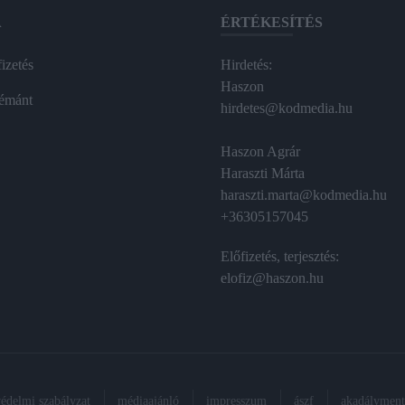
A
ÉRTÉKESÍTÉS
izetés
Hirdetés:
Haszon
émánt
hirdetes@kodmedia.hu
Haszon Agrár
Haraszti Márta
haraszti.marta@kodmedia.hu
+36305157045
Előfizetés, terjesztés:
elofiz@haszon.hu
védelmi szabályzat
médiaajánló
impresszum
ászf
akadálymente