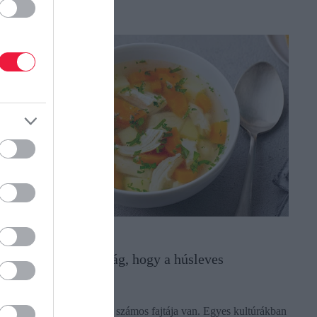
ÁLLATTENYÉSZTÉS
Legenda vagy valóság, hogy a húsleves
gyógyhatású?
A húslevesnek világszerte számos fajtája van. Egyes kultúrákban