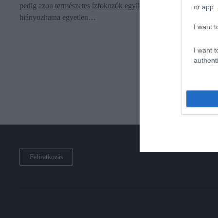
pedig azon természetes ízfokozók egyike, amely nem
or app.
hiányozhatna egyetlen…
I want t
I want t
authenti
Feliratkozás