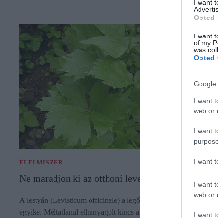
I want 
Advertis
Opted 
I want t
of my P
was col
Opted 
Google 
I want t
web or d
I want t
purpose
I want 
ÉLELMISZER
Ne maradjon ki az otthoni levesből ez a növény
I want t
web or d
A lestyán (Levisticum officinale) a legősibb kultúrnövényeink
egyike. Méltatlanul elhanyagolt kincs a veteményesek szélén,
I want t