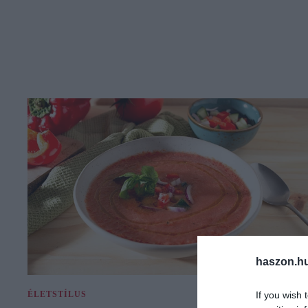
haszon.h
If you wish 
ÉLETSTÍLUS