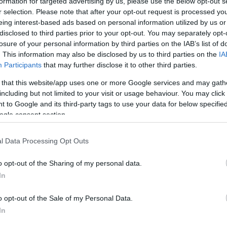
formation for targeted advertising by us, please use the below opt-out s
Több boltba is eljuthatott egy visszahívott
r selection. Please note that after your opt-out request is processed y
élelmiszer
eing interest-based ads based on personal information utilized by us or
disclosed to third parties prior to your opt-out. You may separately opt-
Több magyarországi vállalkozáshoz is eljutott az a vietnámi
losure of your personal information by third parties on the IAB’s list of
. This information may also be disclosed by us to third parties on the
IA
leveskocka, amit nem jelölt szójaallergén-tartalom miatt vissza
Participants
that may further disclose it to other third parties.
kellett hívni a forgalomból - közölte a Nemzeti Kereskedelmi
és…
 that this website/app uses one or more Google services and may gath
including but not limited to your visit or usage behaviour. You may click 
 to Google and its third-party tags to use your data for below specifi
ogle consent section.
l Data Processing Opt Outs
o opt-out of the Sharing of my personal data.
In
o opt-out of the Sale of my Personal Data.
In