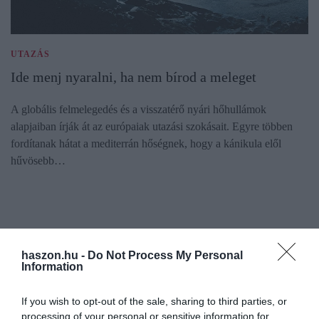
UTAZÁS
Ide menj nyaralni, ha nem bírod a meleget
A globális felmelegedés és a visszatérő nyári hőhullámok
alapjaiban írják át az európaiak utazási szokásait. Egyre többen
fordítanak hátat a mediterrán hőségnek, hogy a kánikula elől
hűvösebb…
haszon.hu -
Do Not Process My Personal
Information
If you wish to opt-out of the sale, sharing to third parties, or
processing of your personal or sensitive information for