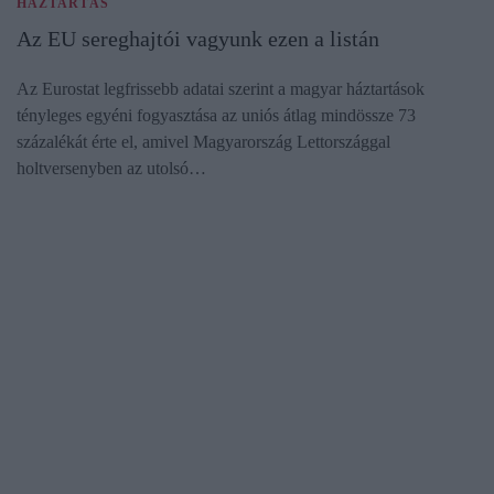
HÁZTARTÁS
Az EU sereghajtói vagyunk ezen a listán
Az Eurostat legfrissebb adatai szerint a magyar háztartások
tényleges egyéni fogyasztása az uniós átlag mindössze 73
százalékát érte el, amivel Magyarország Lettországgal
holtversenyben az utolsó…