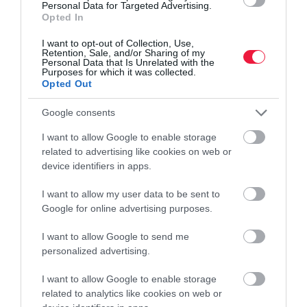
Personal Data for Targeted Advertising.
Opted In
Egy év alatt 1559 milliárddal, 12 579 milliárd forintra nőtt a 100
leggazdagabb magyar összvagyona, ami újabb rekordot jelent A
I want to opt-out of Collection, Use,
Retention, Sale, and/or Sharing of my
100 leggazdagabb magyar kiadvány 25 éves történetében.
Personal Data that Is Unrelated with the
Purposes for which it was collected.
Mutatjuk a…
Opted Out
Google consents
I want to allow Google to enable storage
related to advertising like cookies on web or
device identifiers in apps.
I want to allow my user data to be sent to
Google for online advertising purposes.
I want to allow Google to send me
personalized advertising.
I want to allow Google to enable storage
related to analytics like cookies on web or