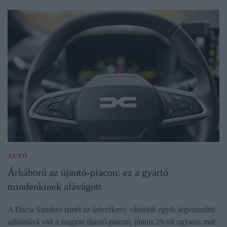
AUTÓ
Árháború az újautó-piacon: ez a gyártó
mindenkinek alávágott
A Dacia Sandero ismét az árérzékeny vásárlók egyik legvonzóbb
ajánlatává vált a magyar újautó-piacon, június 29-től ugyanis már