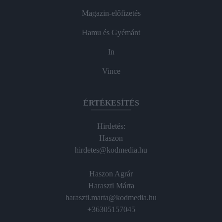
Magazin-előfizetés
Hamu és Gyémánt
In
Vince
ÉRTÉKESÍTÉS
Hirdetés:
Haszon
hirdetes@kodmedia.hu
Haszon Agrár
Haraszti Márta
haraszti.marta@kodmedia.hu
+36305157045