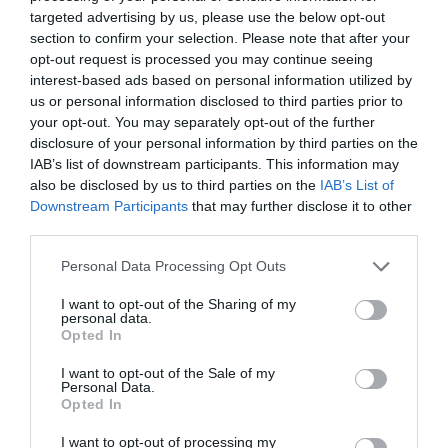
targeted advertising by us, please use the below opt-out
section to confirm your selection. Please note that after your
opt-out request is processed you may continue seeing
interest-based ads based on personal information utilized by
us or personal information disclosed to third parties prior to
your opt-out. You may separately opt-out of the further
disclosure of your personal information by third parties on the
IAB’s list of downstream participants. This information may
also be disclosed by us to third parties on the
IAB’s List of
Downstream Participants
that may further disclose it to other
third parties.
Please note that this website/app uses one or more Google
Personal Data Processing Opt Outs
services and may gather and store information including but
not limited to your visit or usage behaviour. You may click to
I want to opt-out of the Sharing of my
personal data.
grant or deny consent to Google and its third-party tags to
Opted In
use your data for below specified purposes in below Google
consent section.
I want to opt-out of the Sale of my
VAGYON
Personal Data.
Opted In
300 milliárddal az első 10-be: ők a leggazdagabb
magyarok
I want to opt-out of processing my