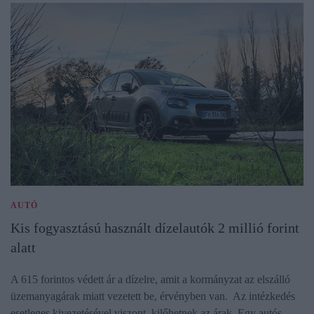
AUTÓ
Kis fogyasztású használt dízelautók 2 millió forint
alatt
A 615 forintos védett ár a dízelre, amit a kormányzat az elszálló
üzemanyagárak miatt vezetett be, érvényben van. Az intézkedés
esetleges kivezetésével viszont kilőhetnek az árak. Egy autós…