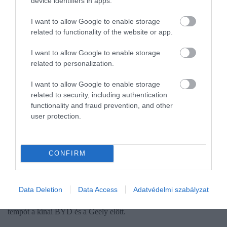
device identifiers in apps.
I want to allow Google to enable storage
related to functionality of the website or app.
I want to allow Google to enable storage
related to personalization.
I want to allow Google to enable storage
related to security, including authentication
functionality and fraud prevention, and other
user protection.
AUTÓ
Fordult a kocka: a Tesla visszavette az első helyet
CONFIRM
a BYD-től
A legfrissebb számok azt mutatják, hogy a villanyautó-piacon
Data Deletion
Data Access
Adatvédelmi szabályzat
továbbra is rendkívül éles a verseny, de ismét a Tesla diktálja a
tempót a kínai BYD és a Geely előtt.