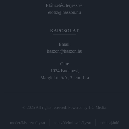
Előfizetés, terjesztés:
elofiz@haszon.hu
KAPCSOLAT
Email:
haszon@haszon.hu
Cím:
1024 Budapest,
Margit krt. 5/A, 3. em. 1. a
© 2025 All rights reserved. Powered by
HG Media
.
moderálási szabályzat
adatvédelmi szabályzat
médiaajánló