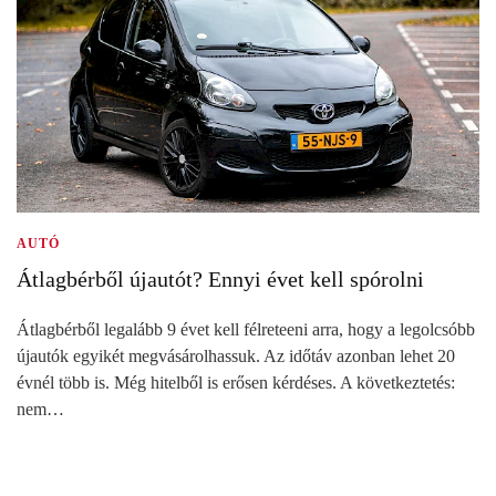
AUTÓ
Átlagbérből újautót? Ennyi évet kell spórolni
Átlagbérből legalább 9 évet kell félreteeni arra, hogy a legolcsóbb
újautók egyikét megvásárolhassuk. Az időtáv azonban lehet 20
évnél több is. Még hitelből is erősen kérdéses. A következtetés:
nem…