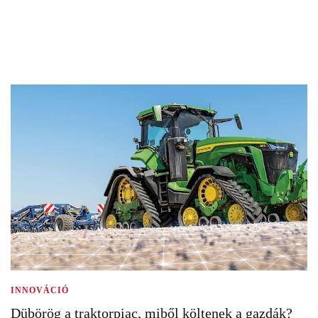
INNOVÁCIÓ
Dübörög a traktorpiac, miből költenek a gazdák?