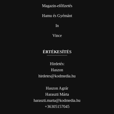
Magazin-előfizetés
Hamu és Gyémánt
In
Vince
ÉRTÉKESÍTÉS
Hirdetés:
Haszon
hirdetes@kodmedia.hu
Haszon Agrár
Haraszti Márta
haraszti.marta@kodmedia.hu
+36305157045