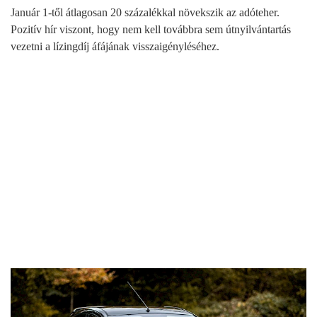
Január 1-től átlagosan 20 százalékkal növekszik az adóteher.
Pozitív hír viszont, hogy nem kell továbbra sem útnyilvántartás
vezetni a lízingdíj áfájának visszaigényléséhez.