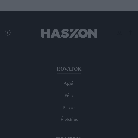
ROVATOK
Agrár
Pénz
Piacok
Életstílus