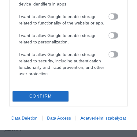
device identifiers in apps.
I want to allow Google to enable storage
related to functionality of the website or app.
I want to allow Google to enable storage
related to personalization.
I want to allow Google to enable storage
related to security, including authentication
functionality and fraud prevention, and other
user protection.
JOG
Rutinos tőzsdei róka futott bele 10 millió forintos
bírságba
CONFIRM
Az MNB 10 millió forint piacfelügyeleti bírságot szabott ki egy
magánszemélyre tiltott piaci manipulációnak minősülő tőzsdei
Data Deletion
Data Access
Adatvédelmi szabályzat
kereskedés miatt. Az érintett tevékenységével félrevezető, hamis
jelzést…