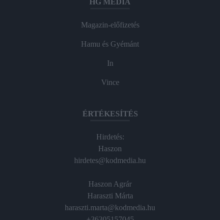
HG MEDIA
Magazin-előfizetés
Hamu és Gyémánt
In
Vince
ÉRTÉKESÍTÉS
Hirdetés:
Haszon
hirdetes@kodmedia.hu
Haszon Agrár
Haraszti Márta
haraszti.marta@kodmedia.hu
+36305157045