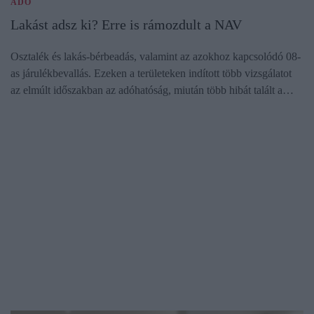
ADÓ
Lakást adsz ki? Erre is rámozdult a NAV
Osztalék és lakás-bérbeadás, valamint az azokhoz kapcsolódó 08-
as járulékbevallás. Ezeken a területeken indított több vizsgálatot
az elmúlt időszakban az adóhatóság, miután több hibát talált a…