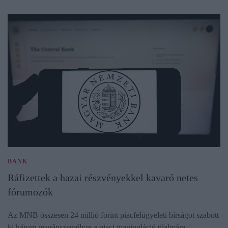
BANK
Ráfizettek a hazai részvényekkel kavaró netes
fórumozók
Az MNB összesen 24 millió forint piacfelügyeleti bírságot szabott
ki három magánszemélyre a piaci manipuláció tilalmára