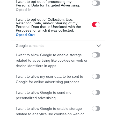
I want to opt-out of processing my
Az MNB azonnali hatállyal megtiltotta egy magánszemélynek,
Personal Data for Targeted Advertising.
Opted In
hogy jogosulatlan pénzügyi szolgáltatás közvetítési tevékenységet
végezzen, s 18,3 millió forint bírságot is kiszabott rá. A
I want to opt-out of Collection, Use,
Retention, Sale, and/or Sharing of my
magánszemély…
Personal Data that Is Unrelated with the
Purposes for which it was collected.
Opted Out
Google consents
I want to allow Google to enable storage
related to advertising like cookies on web or
device identifiers in apps.
I want to allow my user data to be sent to
Google for online advertising purposes.
I want to allow Google to send me
personalized advertising.
I want to allow Google to enable storage
related to analytics like cookies on web or