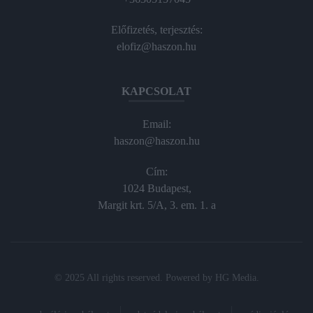
Előfizetés, terjesztés:
elofiz@haszon.hu
KAPCSOLAT
Email:
haszon@haszon.hu
Cím:
1024 Budapest,
Margit krt. 5/A, 3. em. 1. a
© 2025 All rights reserved. Powered by
HG Media
.