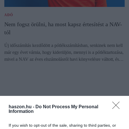
ADÓ
Nem fogsz örülni, ha most kapsz értesítést a NAV-
tól
Új időszámítás kezdődött a pótlékszámításban, senkinek nem kell
már egy évet várnia, hogy kiderüljön, mennyi is a pótléktartozása,
mivel a NAV az éves elszámolásról havi könyvelésre váltott, és…
haszon.hu -
Do Not Process My Personal
Information
If you wish to opt-out of the sale, sharing to third parties, or