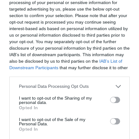
processing of your personal or sensitive information for
targeted advertising by us, please use the below opt-out
section to confirm your selection. Please note that after your
opt-out request is processed you may continue seeing
interest-based ads based on personal information utilized by
us or personal information disclosed to third parties prior to
your opt-out. You may separately opt-out of the further
disclosure of your personal information by third parties on the
IAB’s list of downstream participants. This information may
also be disclosed by us to third parties on the
IAB’s List of
Downstream Participants
that may further disclose it to other
third parties.
Please note that this website/app uses one or more Google
Personal Data Processing Opt Outs
services and may gather and store information including but
not limited to your visit or usage behaviour. You may click to
I want to opt-out of the Sharing of my
personal data.
grant or deny consent to Google and its third-party tags to
Opted In
use your data for below specified purposes in below Google
JOG
consent section.
I want to opt-out of the Sale of my
Lekapcsolt és megbírságolt a jegybank egy
Personal Data.
Opted In
zugalkuszt