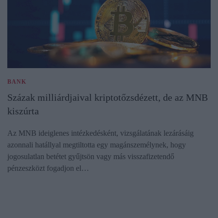
BANK
Százak milliárdjaival kriptotőzsdézett, de az MNB
kiszúrta
Az MNB ideiglenes intézkedésként, vizsgálatának lezárásáig
azonnali hatállyal megtiltotta egy magánszemélynek, hogy
jogosulatlan betétet gyűjtsön vagy más visszafizetendő
pénzeszközt fogadjon el…