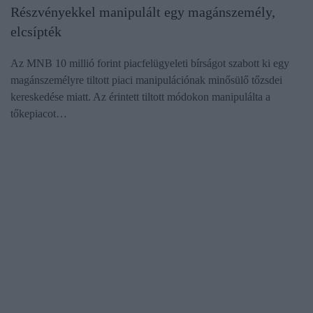
Részvényekkel manipulált egy magánszemély,
elcsípték
Az MNB 10 millió forint piacfelügyeleti bírságot szabott ki egy
magánszemélyre tiltott piaci manipulációnak minősülő tőzsdei
kereskedése miatt. Az érintett tiltott módokon manipulálta a
tőkepiacot…