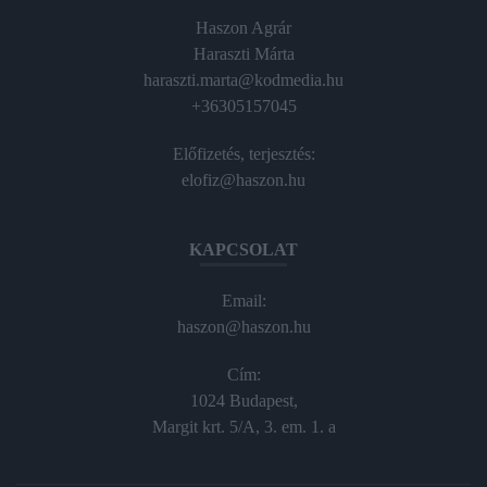
Haszon Agrár
Haraszti Márta
haraszti.marta@kodmedia.hu
+36305157045
Előfizetés, terjesztés:
elofiz@haszon.hu
KAPCSOLAT
Email:
haszon@haszon.hu
Cím:
1024 Budapest,
Margit krt. 5/A, 3. em. 1. a