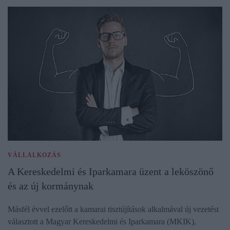
VÁLLALKOZÁS
A Kereskedelmi és Iparkamara üzent a leköszönő
és az új kormánynak
Másfél évvel ezelőtt a kamarai tisztújítások alkalmával új vezetést
választott a Magyar Kereskedelmi és Iparkamara (MKIK),