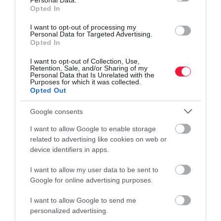
Personal Data.
A Parragh-féle MKIK-nak fizetheted az évi ötezret,
Opted In
mit szólsz hozzá?
I want to opt-out of processing my
Personal Data for Targeted Advertising.
A kamarai hozzájárulást a jövőben az országos és nem a területi
Opted In
gazdasági kamarának kell fizetni – áll egy, a parlament előtt lévő
I want to opt-out of Collection, Use,
törvényjavaslatban.
Retention, Sale, and/or Sharing of my
Personal Data that Is Unrelated with the
Purposes for which it was collected.
Opted Out
Google consents
I want to allow Google to enable storage
related to advertising like cookies on web or
device identifiers in apps.
I want to allow my user data to be sent to
Google for online advertising purposes.
I want to allow Google to send me
personalized advertising.