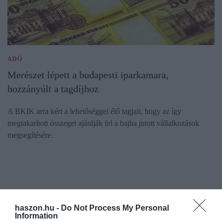
ADÓ
Merészet lépett a budapesti iparkamara,
hozzányúlt a tagdíjhoz
A BKIK arra kéri a lehetőséggel élő tagjait, hogy az így
megtakarított összeget ajánlják fel a bajba jutott vállalkozások
megsegítésére.
haszon.hu -
Do Not Process My Personal
Information