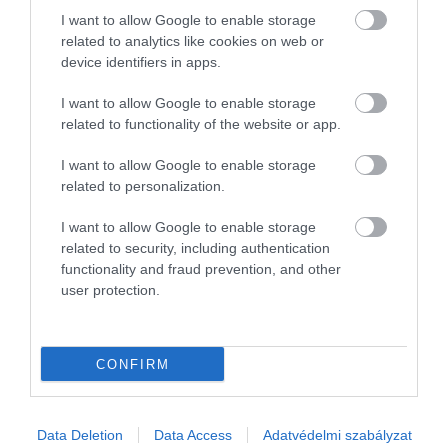
I want to allow Google to enable storage
related to analytics like cookies on web or
device identifiers in apps.
I want to allow Google to enable storage
related to functionality of the website or app.
I want to allow Google to enable storage
related to personalization.
I want to allow Google to enable storage
related to security, including authentication
functionality and fraud prevention, and other
BANK
user protection.
MNB: "Parragh László kijelentései átlépik az
ésszerűség határát"
CONFIRM
A Magyar Kereskedelmi és Iparkamara (MKIK) elnöke már
számtalan alkalommal tett felelőtlen, szakmailag hibás
Data Deletion
Data Access
Adatvédelmi szabályzat
kijelentéseket a magyar gazdaság jelenéről és még több