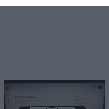
alkalommal bocsátkozott…