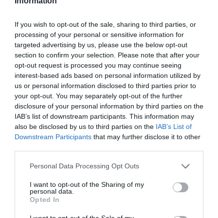
Information
If you wish to opt-out of the sale, sharing to third parties, or
processing of your personal or sensitive information for
targeted advertising by us, please use the below opt-out
ÉLETSTÍLUS
section to confirm your selection. Please note that after your
opt-out request is processed you may continue seeing
Beindult a plakátbiznisz, ennyit kérnek egy
interest-based ads based on personal information utilized by
Magyar Péteresért
us or personal information disclosed to third parties prior to
your opt-out. You may separately opt-out of the further
A szabály úgy szól, hogy a választási plakátokat a kihelyezőknek
disclosure of your personal information by third parties on the
kell eltávolítaniuk megadott határidőre, a gyakorlat azonban azt
IAB’s list of downstream participants. This information may
also be disclosed by us to third parties on the
IAB’s List of
mutatja, hogy ezt sokan elmulasztják a választások után. A
Downstream Participants
that may further disclose it to other
Telex…
third parties.
Please note that this website/app uses one or more Google
Personal Data Processing Opt Outs
services and may gather and store information including but
not limited to your visit or usage behaviour. You may click to
I want to opt-out of the Sharing of my
personal data.
grant or deny consent to Google and its third-party tags to
Opted In
use your data for below specified purposes in below Google
consent section.
I want to opt-out of the Sale of my