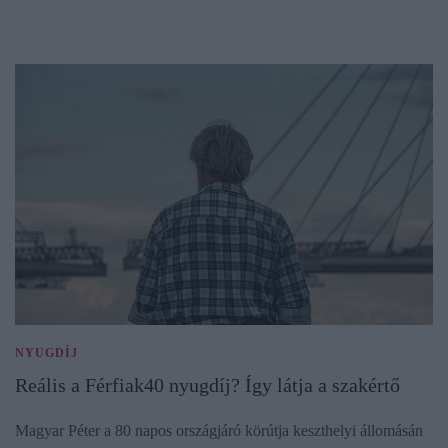
NYUGDÍJ
Reális a Férfiak40 nyugdíj? Így látja a szakértő
Magyar Péter a 80 napos országjáró körútja keszthelyi állomásán