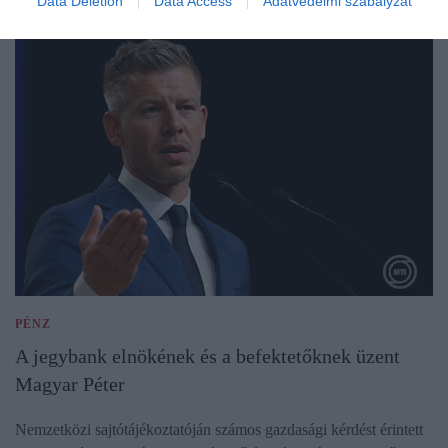
Data Deletion
Data Access
Adatvédelmi szabályzat
PÉNZ
A jegybank elnökének és a befektetőknek üzent
Magyar Péter
Nemzetközi sajtótájékoztatóján számos gazdasági kérdést érintett