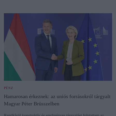
PÉNZ
Hamarosan érkeznek: az uniós forrásokról tárgyalt
Magyar Péter Brüsszelben
Rendkívül konstruktív és eredményes tárgyalást folytattam az