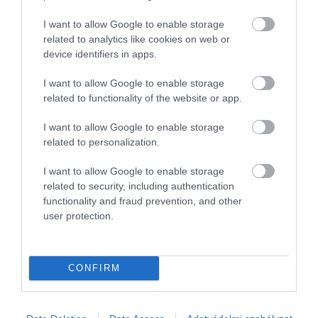
Magyar Péter a közmédiában: 12 pont az új
I want to allow Google to enable storage
kormány gazdasági terveiről
related to analytics like cookies on web or
device identifiers in apps.
Minden eddigi jó intézkedést megtart a Tisza-kormány, ez benne
I want to allow Google to enable storage
van a 240 oldalas programjában is - jelentette ki az országgyűlési
related to functionality of the website or app.
választáson győztes Tisza Párt miniszterelnök-jelöltje, Magyar
Péter…
I want to allow Google to enable storage
related to personalization.
I want to allow Google to enable storage
related to security, including authentication
functionality and fraud prevention, and other
user protection.
CONFIRM