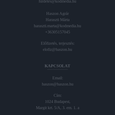
hirdetes@kodmedia.hu
Haszon Agrár
Haraszti Márta
haraszti.marta@kodmedia.hu
+36305157045
Előfizetés, terjesztés:
elofiz@haszon.hu
KAPCSOLAT
Email:
haszon@haszon.hu
Cím:
1024 Budapest,
Margit krt. 5/A, 3. em. 1. a