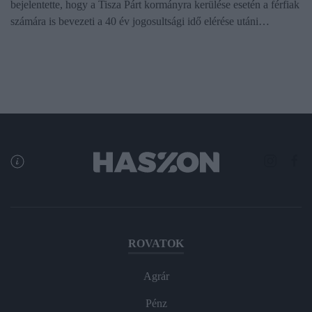
bejelentette, hogy a Tisza Párt kormányra kerülése esetén a férfiak
számára is bevezeti a 40 év jogosultsági idő elérése utáni…
ROVATOK
Agrár
Pénz