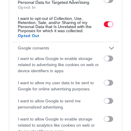
Personal Data for Targeted Advertising.
Hasít a 7 százalékot hozó állampapír
Opted In
I want to opt-out of Collection, Use,
A korábbi hetekhez képest sokkal több, 94,1 milliárd forintnyi
Retention, Sale, and/or Sharing of my
lakossági állampapír kelt el múlt héten. A legnépszerűbb kötvény
Personal Data that Is Unrelated with the
Purposes for which it was collected.
az évi 7 százalékon kamatozó Fix Magyar Állampapír volt, ebből
Opted Out
63,43…
Google consents
I want to allow Google to enable storage
related to advertising like cookies on web or
device identifiers in apps.
I want to allow my user data to be sent to
Google for online advertising purposes.
I want to allow Google to send me
personalized advertising.
I want to allow Google to enable storage
related to analytics like cookies on web or