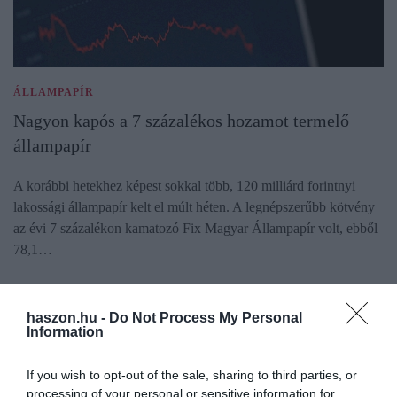
ÁLLAMPAPÍR
Nagyon kapós a 7 százalékos hozamot termelő
állampapír
A korábbi hetekhez képest sokkal több, 120 milliárd forintnyi
lakossági állampapír kelt el múlt héten. A legnépszerűbb kötvény
az évi 7 százalékon kamatozó Fix Magyar Állampapír volt, ebből
78,1…
haszon.hu -
Do Not Process My Personal
Information
If you wish to opt-out of the sale, sharing to third parties, or
processing of your personal or sensitive information for