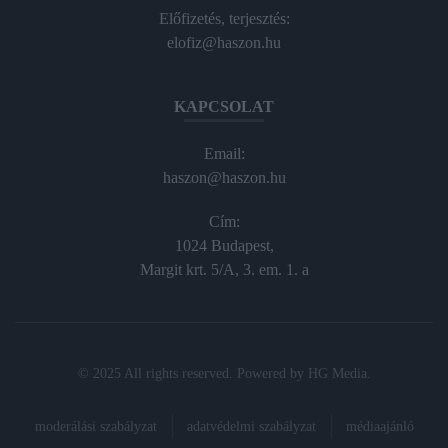
Előfizetés, terjesztés:
elofiz@haszon.hu
KAPCSOLAT
Email:
haszon@haszon.hu
Cím:
1024 Budapest,
Margit krt. 5/A, 3. em. 1. a
© 2025 All rights reserved. Powered by
HG Media
.
moderálási szabályzat
adatvédelmi szabályzat
médiaajánló