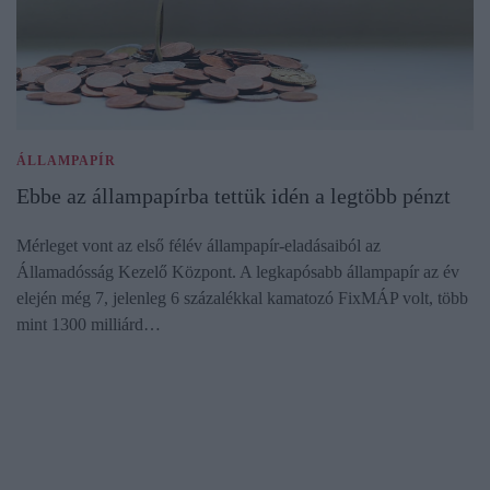
ÁLLAMPAPÍR
Ebbe az állampapírba tettük idén a legtöbb pénzt
Mérleget vont az első félév állampapír-eladásaiból az
Államadósság Kezelő Központ. A legkapósabb állampapír az év
elején még 7, jelenleg 6 százalékkal kamatozó FixMÁP volt, több
mint 1300 milliárd…