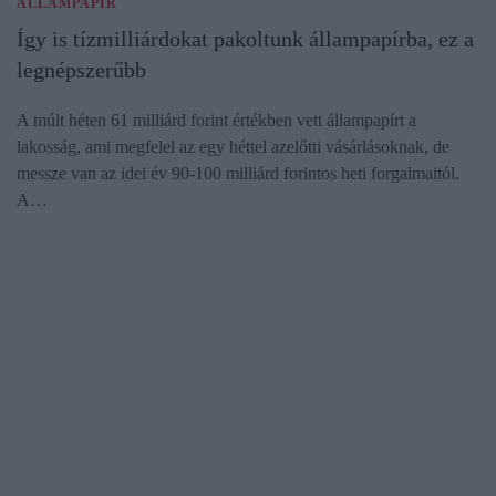
ÁLLAMPAPÍR
Így is tízmilliárdokat pakoltunk állampapírba, ez a
legnépszerűbb
A múlt héten 61 milliárd forint értékben vett állampapírt a
lakosság, ami megfelel az egy héttel azelőtti vásárlásoknak, de
messze van az idei év 90-100 milliárd forintos heti forgalmaitól.
A…