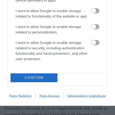
device identifiers in apps.
I want to allow Google to enable storage
related to functionality of the website or app.
I want to allow Google to enable storage
related to personalization.
I want to allow Google to enable storage
related to security, including authentication
functionality and fraud prevention, and other
user protection.
ÁLLAMPAPÍR
CONFIRM
Éves mélypont: ennyiért vettünk állampapírt a
kampányhajrában
Data Deletion
Data Access
Adatvédelmi szabályzat
A múlt héten mindössze 51,65 milliárd forint értékben vett
állampapírt a lakosság. Ez az évi legalacsonyabb adat. Ennek az
összegnek közel felét az évi 7 százalékos fix kamatot fizető