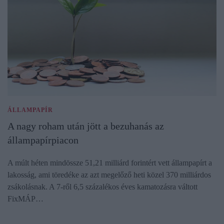
ÁLLAMPAPÍR
A nagy roham után jött a bezuhanás az
állampapírpiacon
A múlt héten mindössze 51,21 milliárd forintért vett állampapírt a
lakosság, ami töredéke az azt megelőző heti közel 370 milliárdos
zsákolásnak. A 7-ről 6,5 százalékos éves kamatozásra váltott
FixMÁP…