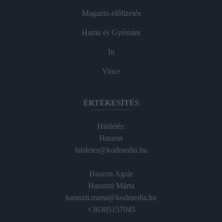
Magazin-előfizetés
Hamu és Gyémánt
In
Vince
ÉRTÉKESÍTÉS
Hirdetés:
Haszon
hirdetes@kodmedia.hu
Haszon Agrár
Haraszti Márta
haraszti.marta@kodmedia.hu
+36305157045