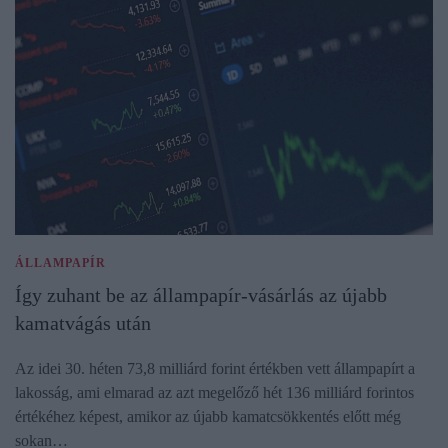
ÁLLAMPAPÍR
Így zuhant be az állampapír-vásárlás az újabb
kamatvágás után
Az idei 30. héten 73,8 milliárd forint értékben vett állampapírt a
lakosság, ami elmarad az azt megelőző hét 136 milliárd forintos
értékéhez képest, amikor az újabb kamatcsökkentés előtt még
sokan…