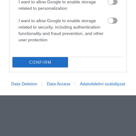
I want to allow Google to enable storage
related to personalization.
I want to allow Google to enable storage
related to security, including authentication
PIACOK
functionality and fraud prevention, and other
A Google és a Facebook egyre falánkabb a hazai
user protection.
médiapiacon
A koronavírus-járvány ellenére abszolút értékben bővülni tudott
CONFIRM
tavaly a hazai média- és kommunikációs piac. A magyar
médiaköltések legnagyobb arányban a digitális szektorban
Data Deletion
Data Access
Adatvédelmi szabályzat
csapódtak le.