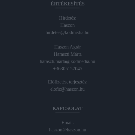
ÉRTÉKESÍTÉS
Hirdetés:
Haszon
hirdetes@kodmedia.hu
Haszon Agrár
Haraszti Márta
haraszti.marta@kodmedia.hu
+36305157045
Előfizetés, terjesztés:
elofiz@haszon.hu
KAPCSOLAT
Email:
haszon@haszon.hu