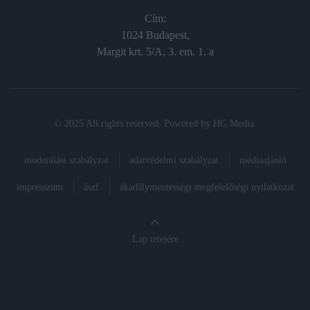
Cím:
1024 Budapest,
Margit krt. 5/A, 3. em. 1. a
© 2025 All rights reserved. Powered by
HG Media
.
moderálási szabályzat
adatvédelmi szabályzat
médiaajánló
impresszum
ászf
akadálymentességi megfelelőségi nyilatkozat
Lap tetejére