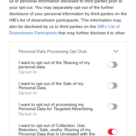
us or personal information disclosed to third parties prior to
your opt-out. You may separately opt-out of the further
disclosure of your personal information by third parties on the
IAB’s list of downstream participants. This information may
also be disclosed by us to third parties on the
IAB’s List of
Downstream Participants
that may further disclose it to other
third parties.
Please note that this website/app uses one or more Google
Personal Data Processing Opt Outs
services and may gather and store information including but
not limited to your visit or usage behaviour. You may click to
I want to opt-out of the Sharing of my
personal data.
grant or deny consent to Google and its third-party tags to
Opted In
PIACOK
use your data for below specified purposes in below Google
Megszűnhet a népszerű magyarországi
consent section.
I want to opt-out of the Sale of my
Personal Data.
sportcsatorna
Opted In
I want to opt-out of processing my
A Csakfoci.hu értesülése szerint már csak napok vannak vissza,
Personal Data for Targeted Advertising.
július 1-től már nem lesz tartalomszolgáltatás a Digi Sporton. Az
Opted In
értesülést egyelőre nem cáfolták.
I want to opt-out of Collection, Use,
Retention, Sale, and/or Sharing of my
Personal Data that Is Unrelated with the