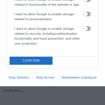
related to functionality of the website or app.
I want to allow Google to enable storage
related to personalization.
I want to allow Google to enable storage
related to security, including authentication
functionality and fraud prevention, and other
user protection.
MUNKA
CONFIRM
Ennyit keresnek idén az Aldi dolgozói
Az Aldi Magyarország Élelmiszer Bt.-nél 8 százalékkal emelik a
Data Deletion
Data Access
Adatvédelmi szabályzat
béreket januárban, míg az Aldi International IT Services Kft.-nél
6,5 százalékkal nőnek a bérek, így biztosított a reálbérek
emelkedése…