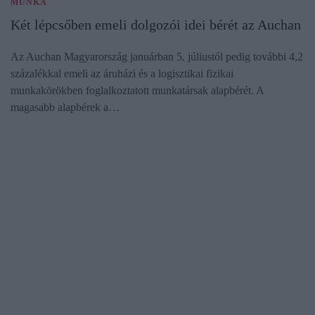
MUNKA
Két lépcsőben emeli dolgozói idei bérét az Auchan
Az Auchan Magyarország januárban 5, júliustól pedig további 4,2
százalékkal emeli az áruházi és a logisztikai fizikai
munkakörökben foglalkoztatott munkatársak alapbérét. A
magasabb alapbérek a…