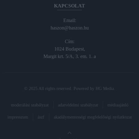
KAPCSOLAT
Email:
haszon@haszon.hu
Cím:
1024 Budapest,
Margit krt. 5/A, 3. em. 1. a
© 2025 All rights reserved. Powered by
HG Media
.
moderálási szabályzat
adatvédelmi szabályzat
médiaajánló
impresszum
ászf
akadálymentességi megfelelőségi nyilatkozat