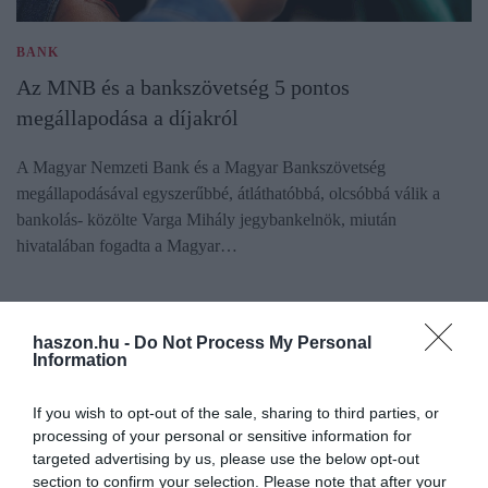
BANK
Az MNB és a bankszövetség 5 pontos
megállapodása a díjakról
A Magyar Nemzeti Bank és a Magyar Bankszövetség
megállapodásával egyszerűbbé, átláthatóbbá, olcsóbbá válik a
bankolás- közölte Varga Mihály jegybankelnök, miután
hivatalában fogadta a Magyar…
haszon.hu -
Do Not Process My Personal
Information
If you wish to opt-out of the sale, sharing to third parties, or
processing of your personal or sensitive information for
targeted advertising by us, please use the below opt-out
section to confirm your selection. Please note that after your