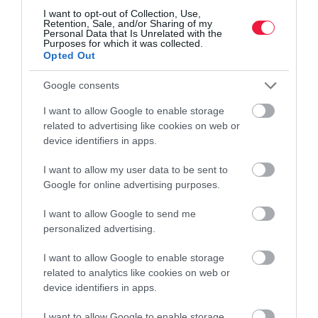
Az Erste vállalja, hogy 2026. június 30-ig biztosan nem emeli az
I want to opt-out of Collection, Use,
Retention, Sale, and/or Sharing of my
infláció mértékével a lakossági bankszámlák és bankszámlákhoz
Personal Data that Is Unrelated with the
kapcsoló betéti kártyák díjait, ahogyan ezt az idén sem tette meg -
Purposes for which it was collected.
Opted Out
…
Google consents
I want to allow Google to enable storage
related to advertising like cookies on web or
device identifiers in apps.
I want to allow my user data to be sent to
Google for online advertising purposes.
I want to allow Google to send me
personalized advertising.
I want to allow Google to enable storage
related to analytics like cookies on web or
device identifiers in apps.
I want to allow Google to enable storage