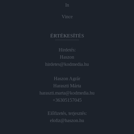
In
Vince
ÉRTÉKESÍTÉS
Hirdetés:
Haszon
hirdetes@kodmedia.hu
Haszon Agrár
Haraszti Márta
haraszti.marta@kodmedia.hu
+36305157045
Előfizetés, terjesztés:
elofiz@haszon.hu