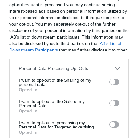
opt-out request is processed you may continue seeing
interest-based ads based on personal information utilized by
us or personal information disclosed to third parties prior to
your opt-out. You may separately opt-out of the further
disclosure of your personal information by third parties on the
IAB’s list of downstream participants. This information may
also be disclosed by us to third parties on the
IAB’s List of
Downstream Participants
that may further disclose it to other
third parties.
Please note that this website/app uses one or more Google
Personal Data Processing Opt Outs
services and may gather and store information including but
not limited to your visit or usage behaviour. You may click to
I want to opt-out of the Sharing of my
personal data.
grant or deny consent to Google and its third-party tags to
Opted In
use your data for below specified purposes in below Google
consent section.
I want to opt-out of the Sale of my
Personal Data.
Opted In
BANK
I want to opt-out of processing my
Az Erste is lépett, így alakítja a lakossági díjakat
Personal Data for Targeted Advertising.
Opted In