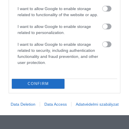
I want to allow Google to enable storage
related to functionality of the website or app.
I want to allow Google to enable storage
related to personalization.
I want to allow Google to enable storage
PIACOK
related to security, including authentication
Építkezel, felújítasz? Így számolj az
functionality and fraud prevention, and other
user protection.
anyagköltséggel
A KSH adatai újra meglepetést okoztak: évekig tartó stagnálás
CONFIRM
után végre érdemben és mérhetően megmozdult az építőipari
termelés, az éves ágazati növekedés a frissen közzétett adatok
szerint már 7…
Data Deletion
Data Access
Adatvédelmi szabályzat