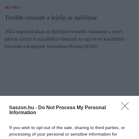
MUNKA
Tovább csúszott a lejtőn az építőipar
2024 augusztusában az építőipari termelés volumene a nyers
adatok szerint 6 százalékkal elmaradt az egy évvel korábbitól -
jelentette a Központi Statisztikai Hivatal (KSH).
haszon.hu -
Do Not Process My Personal
Information
If you wish to opt-out of the sale, sharing to third parties, or
processing of your personal or sensitive information for