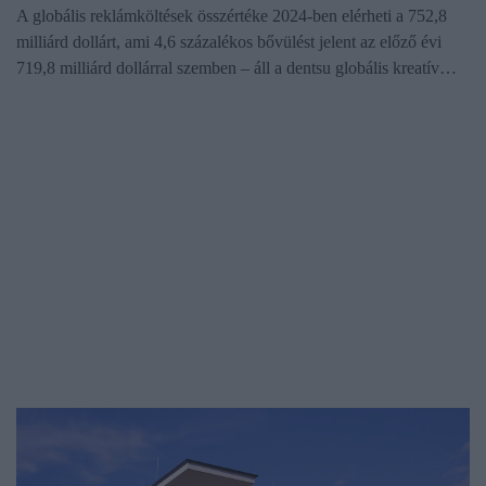
A globális reklámköltések összértéke 2024-ben elérheti a 752,8
milliárd dollárt, ami 4,6 százalékos bővülést jelent az előző évi
719,8 milliárd dollárral szemben – áll a dentsu globális kreatív…