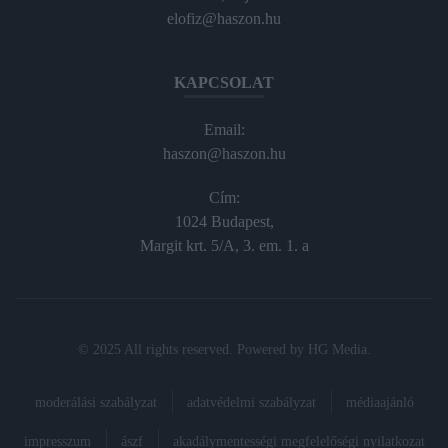
elofiz@haszon.hu
KAPCSOLAT
Email:
haszon@haszon.hu
Cím:
1024 Budapest,
Margit krt. 5/A, 3. em. 1. a
© 2025 All rights reserved. Powered by
HG Media
.
moderálási szabályzat
adatvédelmi szabályzat
médiaajánló
impresszum
ászf
akadálymentességi megfelelőségi nyilatkozat