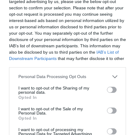
targeted advertising by us, please use the below opt-out
section to confirm your selection. Please note that after your
opt-out request is processed you may continue seeing
interest-based ads based on personal information utilized by
us or personal information disclosed to third parties prior to
your opt-out. You may separately opt-out of the further
disclosure of your personal information by third parties on the
IAB’s list of downstream participants. This information may
also be disclosed by us to third parties on the
IAB’s List of
Downstream Participants
that may further disclose it to other
third parties.
Please note that this website/app uses one or more Google
Personal Data Processing Opt Outs
services and may gather and store information including but
not limited to your visit or usage behaviour. You may click to
I want to opt-out of the Sharing of my
PIACOK
personal data.
grant or deny consent to Google and its third-party tags to
Opted In
Az első félév rendben, de júniusban megbotlott az
use your data for below specified purposes in below Google
consent section.
I want to opt-out of the Sale of my
építőipar
Personal Data.
Opted In
2024 júniusában az építőipari termelés volumene a nyers adatok
I want to opt-out of processing my
szerint 1,4 százalékkal elmaradt az egy évvel korábbitól -
Personal Data for Targeted Advertising.