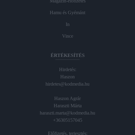
Magazin-előfizetés
Hamu és Gyémánt
In
Vince
ÉRTÉKESÍTÉS
Hirdetés:
Haszon
hirdetes@kodmedia.hu
Haszon Agrár
Haraszti Márta
haraszti.marta@kodmedia.hu
+36305157045
Előfizetés, terjesztés: