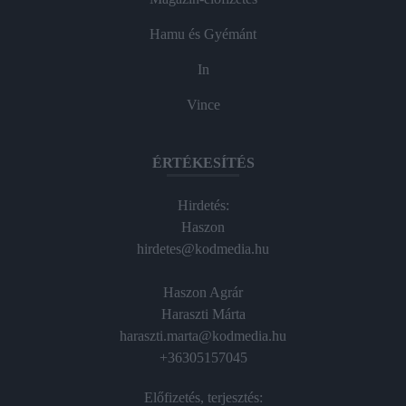
Hamu és Gyémánt
In
Vince
ÉRTÉKESÍTÉS
Hirdetés:
Haszon
hirdetes@kodmedia.hu
Haszon Agrár
Haraszti Márta
haraszti.marta@kodmedia.hu
+36305157045
Előfizetés, terjesztés: