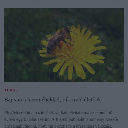
TUDÁS
Baj van a háziméhekkel, túl rövid életűek
Megfeleződött a háziméhek várható élettartama az elmúlt 50
évben egy kutatás szerint. A frissen publikált tanulmány szerzői
próbálnak rájönni, hogy mi okozhatja a drasztikus változást.