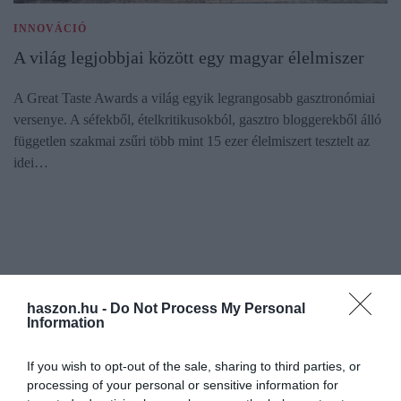
INNOVÁCIÓ
A világ legjobbjai között egy magyar élelmiszer
A Great Taste Awards a világ egyik legrangosabb gasztronómiai
versenye. A séfekből, ételkritikusokból, gasztro bloggerekből álló
független szakmai zsűri több mint 15 ezer élelmiszert tesztelt az
idei…
haszon.hu -
Do Not Process My Personal
Information
If you wish to opt-out of the sale, sharing to third parties, or
processing of your personal or sensitive information for