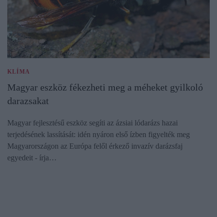
KLÍMA
Magyar eszköz fékezheti meg a méheket gyilkoló
darazsakat
Magyar fejlesztésű eszköz segíti az ázsiai lódarázs hazai
terjedésének lassítását: idén nyáron első ízben figyelték meg
Magyarországon az Európa felől érkező invazív darázsfaj
egyedeit - írja…