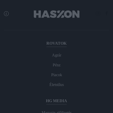
ROVATOK
Agrár
Pénz
Piacok
Életstílus
HG MEDIA
Magazin-előfizetés