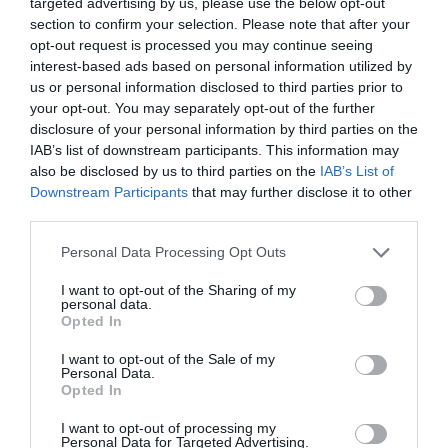
targeted advertising by us, please use the below opt-out
section to confirm your selection. Please note that after your
opt-out request is processed you may continue seeing
interest-based ads based on personal information utilized by
us or personal information disclosed to third parties prior to
your opt-out. You may separately opt-out of the further
disclosure of your personal information by third parties on the
IAB’s list of downstream participants. This information may
also be disclosed by us to third parties on the
IAB’s List of
Downstream Participants
that may further disclose it to other
third parties.
Please note that this website/app uses one or more Google
Personal Data Processing Opt Outs
services and may gather and store information including but
not limited to your visit or usage behaviour. You may click to
I want to opt-out of the Sharing of my
personal data.
grant or deny consent to Google and its third-party tags to
Opted In
use your data for below specified purposes in below Google
INNOVÁCIÓ
consent section.
I want to opt-out of the Sale of my
Méhészet Magyarországon: ez így anyagilag nem
Personal Data.
Opted In
éri meg
I want to opt-out of processing my
A fiatal ügyvédet, dr. Polai István Richárdot méhészként is
Personal Data for Targeted Advertising.