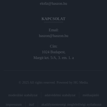
elofiz@haszon.hu
KAPCSOLAT
Email:
haszon@haszon.hu
Cím:
1024 Budapest,
Margit krt. 5/A, 3. em. 1. a
© 2025 All rights reserved. Powered by
HG Media
.
moderálási szabályzat
adatvédelmi szabályzat
médiaajánló
impresszum
ászf
akadálymentességi megfelelőségi nyilatkozat