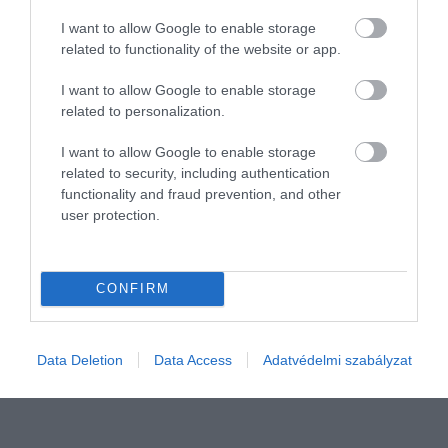
I want to allow Google to enable storage
related to functionality of the website or app.
I want to allow Google to enable storage
related to personalization.
I want to allow Google to enable storage
related to security, including authentication
functionality and fraud prevention, and other
user protection.
INNOVÁCIÓ
Jelentősen emelkedhet az ukrán méz ára
CONFIRM
Az ukrajnai háború nyomott hagyott a keleti szomszédunk
méztermelésén is. Sokkal kevesebb lehet idén az ukrán méz, ami
jócskán megemelheti az árát. Az utóbbi időszakban az Ukrajnából
Data Deletion
Data Access
Adatvédelmi szabályzat
az Európai…