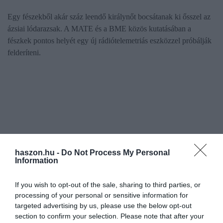
Egy fészekből akár száz leendő királynőt bocsátanak ki ősszel az
ázsiai lódarazsak. A MATE és a BME közös kutatásában a
fészkek pontos helyét egy új rádiótelemetriás eszközzel próbálják
felderíteni.
haszon.hu -
Do Not Process My Personal
Information
If you wish to opt-out of the sale, sharing to third parties, or
processing of your personal or sensitive information for
targeted advertising by us, please use the below opt-out
section to confirm your selection. Please note that after your