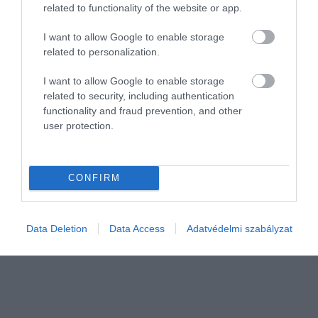
related to functionality of the website or app.
I want to allow Google to enable storage
related to personalization.
I want to allow Google to enable storage
related to security, including authentication
INNOVÁCIÓ
functionality and fraud prevention, and other
Magyar megoldás a hamisított méz kiszűrésére
user protection.
Világszinten egyedi módszert dolgozott ki a méz eredetiségének
igazolására a Semmelweis Egyetem és a Magyar Agrár- és
CONFIRM
Élettudományi Egyetem. A kutatók új módszere a jelenleg
elterjedt vizsgálatoknál…
Data Deletion
Data Access
Adatvédelmi szabályzat