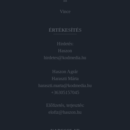
In
Vince
ÉRTÉKESÍTÉS
Hirdetés:
Haszon
hirdetes@kodmedia.hu
Haszon Agrár
Haraszti Márta
haraszti.marta@kodmedia.hu
+36305157045
Előfizetés, terjesztés:
elofiz@haszon.hu