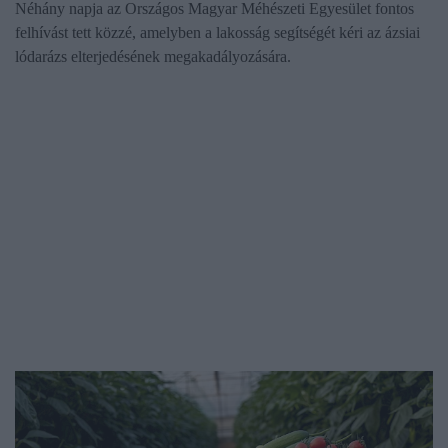
Néhány napja az Országos Magyar Méhészeti Egyesület fontos
felhívást tett közzé, amelyben a lakosság segítségét kéri az ázsiai
lódarázs elterjedésének megakadályozására.