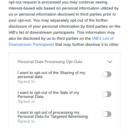
opt-out request is processed you may continue seeing
interest-based ads based on personal information utilized by
us or personal information disclosed to third parties prior to
your opt-out. You may separately opt-out of the further
disclosure of your personal information by third parties on the
IAB’s list of downstream participants. This information may
also be disclosed by us to third parties on the
IAB’s List of
Downstream Participants
that may further disclose it to other
third parties.
Please note that this website/app uses one or more Google
Personal Data Processing Opt Outs
services and may gather and store information including but
not limited to your visit or usage behaviour. You may click to
I want to opt-out of the Sharing of my
INNOVÁCIÓ
personal data.
grant or deny consent to Google and its third-party tags to
Opted In
A kormány lehúzta a behozatali tiltólistáról az
use your data for below specified purposes in below Google
consent section.
ukrán mézet
I want to opt-out of the Sale of my
Personal Data.
Opted In
A miniszterelnök jegyzi azt a hétfőn megjelent kormányrendelet-
módosítást, amelynek értelmében lekerült az Ukrajnából származó
I want to opt-out of processing my
Personal Data for Targeted Advertising.
tiltott mezőgazdasági termékek listájáról a természetes méz.
Opted In
Tavaly…