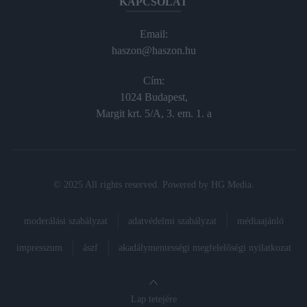
KAPCSOLAT
Email:
haszon@haszon.hu
Cím:
1024 Budapest,
Margit krt. 5/A, 3. em. 1. a
© 2025 All rights reserved. Powered by
HG Media
.
moderálási szabályzat
adatvédelmi szabályzat
médiaajánló
impresszum
ászf
akadálymentességi megfelelőségi nyilatkozat
Lap tetejére