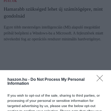
PIACOK
Hamarabb szükséged lehet új számítógépre, mint
gondolnád
Egyre több mesterséges intelligencián (MI) alapuló megoldást
próbál beépíteni a Windows-ba a Microsoft. A fejlesztések miatt
növekedni fog az operációs rendszer minimális hardverigénye.
haszon.hu -
Do Not Process My Personal
Information
If you wish to opt-out of the sale, sharing to third parties, or
processing of your personal or sensitive information for
targeted advertising by us, please use the below opt-out
section to confirm your selection. Please note that after your