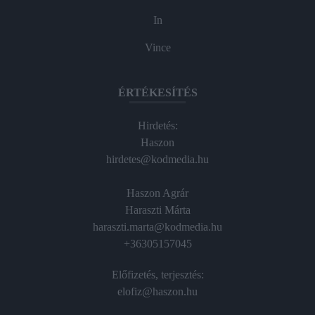
In
Vince
ÉRTÉKESÍTÉS
Hirdetés:
Haszon
hirdetes@kodmedia.hu
Haszon Agrár
Haraszti Márta
haraszti.marta@kodmedia.hu
+36305157045
Előfizetés, terjesztés:
elofiz@haszon.hu