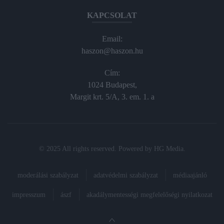
KAPCSOLAT
Email:
haszon@haszon.hu
Cím:
1024 Budapest,
Margit krt. 5/A, 3. em. 1. a
© 2025 All rights reserved. Powered by
HG Media
.
moderálási szabályzat
adatvédelmi szabályzat
médiaajánló
impresszum
ászf
akadálymentességi megfelelőségi nyilatkozat