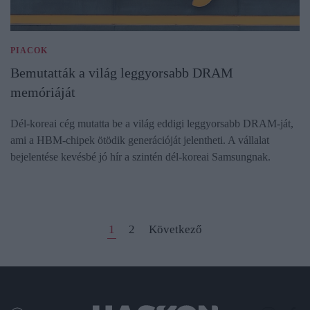
PIACOK
Bemutatták a világ leggyorsabb DRAM
memóriáját
Dél-koreai cég mutatta be a világ eddigi leggyorsabb DRAM-ját,
ami a HBM-chipek ötödik generációját jelentheti. A vállalat
bejelentése kevésbé jó hír a szintén dél-koreai Samsungnak.
1
2
Következő