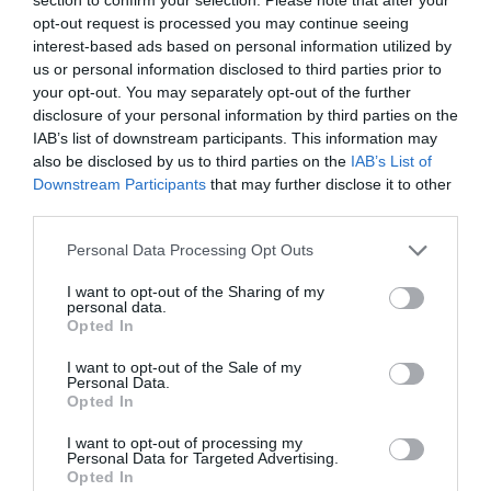
opt-out request is processed you may continue seeing
interest-based ads based on personal information utilized by
us or personal information disclosed to third parties prior to
your opt-out. You may separately opt-out of the further
disclosure of your personal information by third parties on the
IAB’s list of downstream participants. This information may
also be disclosed by us to third parties on the
IAB’s List of
Downstream Participants
that may further disclose it to other
third parties.
Please note that this website/app uses one or more Google
Personal Data Processing Opt Outs
services and may gather and store information including but
not limited to your visit or usage behaviour. You may click to
I want to opt-out of the Sharing of my
personal data.
grant or deny consent to Google and its third-party tags to
Opted In
use your data for below specified purposes in below Google
NYUGDÍJ
consent section.
I want to opt-out of the Sale of my
5 étel, ami javítja a memóriát és segít koncentrálni
Personal Data.
Opted In
Dr. Uma Naidoo táplálkozási pszichiáter, a Harvard Medical
I want to opt-out of processing my
School oktatója és a „This Is Your Brain on Food” című könyv
Personal Data for Targeted Advertising.
Opted In
szerzője megosztotta a CNBC-bel, hogy milyen ételekkel