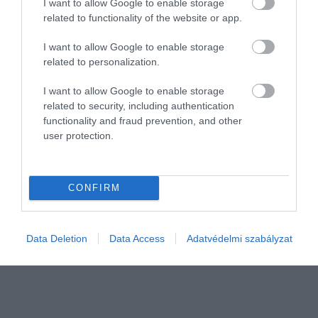
I want to allow Google to enable storage
related to functionality of the website or app.
I want to allow Google to enable storage
related to personalization.
I want to allow Google to enable storage
related to security, including authentication
PIACOK
functionality and fraud prevention, and other
user protection.
Felturbóztatja az AI PC-k memóriáját a Microsoft
A minimális memóriaszint drasztikus növelésére a mesterséges
CONFIRM
intelligencia térnyerése miatt van szükség. Kényszer, de egyben
lehetőség is.
Data Deletion
Data Access
Adatvédelmi szabályzat