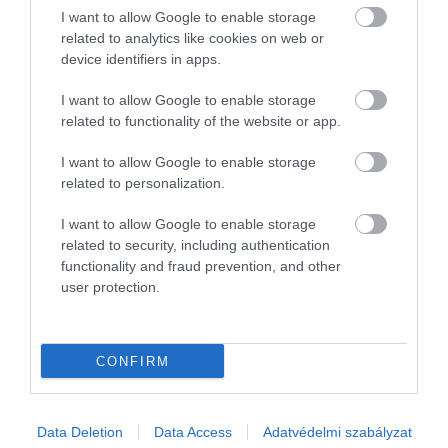
I want to allow Google to enable storage
related to analytics like cookies on web or
device identifiers in apps.
I want to allow Google to enable storage
related to functionality of the website or app.
I want to allow Google to enable storage
related to personalization.
I want to allow Google to enable storage
related to security, including authentication
functionality and fraud prevention, and other
user protection.
PIACOK
Még mindig nem indult újra a kecskeméti
CONFIRM
Mercedes-gyár (frissítve)
Továbbra is csiphiány sújtja a világ autógyártóit itthon és
Data Deletion
Data Access
Adatvédelmi szabályzat
külföldön egyaránt.