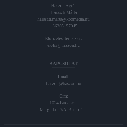
Haszon Agrár
Haraszti Márta
haraszti.marta@kodmedia.hu
+36305157045
Előfizetés, terjesztés:
elofiz@haszon.hu
KAPCSOLAT
Email:
haszon@haszon.hu
Cím:
1024 Budapest,
Margit krt. 5/A, 3. em. 1. a