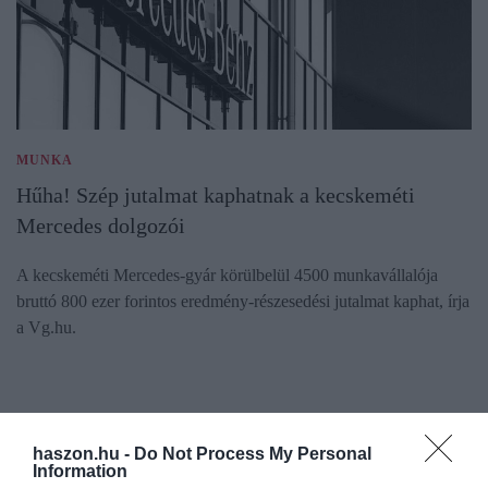
MUNKA
Hűha! Szép jutalmat kaphatnak a kecskeméti
Mercedes dolgozói
A kecskeméti Mercedes-gyár körülbelül 4500 munkavállalója
bruttó 800 ezer forintos eredmény-részesedési jutalmat kaphat, írja
a Vg.hu.
haszon.hu -
Do Not Process My Personal
Information