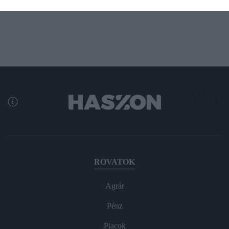
ROVATOK
Agrár
Pénz
Piacok