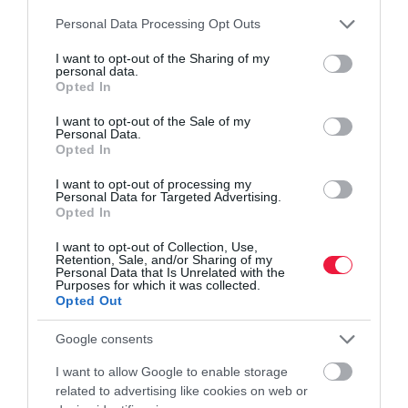
Please note that this website/app uses one or more Google
Personal Data Processing Opt Outs
services and may gather and store information including but
not limited to your visit or usage behaviour. You may click to
I want to opt-out of the Sharing of my
personal data.
grant or deny consent to Google and its third-party tags to
Opted In
use your data for below specified purposes in below Google
VILÁG
consent section.
I want to opt-out of the Sale of my
Personal Data.
Izgat, hogy mennyibe kerülnek valójában az
Opted In
egyeurós olasz házak? Itt a válasz
I want to opt-out of processing my
Personal Data for Targeted Advertising.
Olaszországban 2019 vége óta tucatnyi településen hirdették meg
Opted In
az egyeurós ház programot. A vételár bizonyos esetekben valóban
I want to opt-out of Collection, Use,
ennyi, de a beköltözéshez mélyen a zsebükbe kell nyúlniuk a
Retention, Sale, and/or Sharing of my
felújításra…
Personal Data that Is Unrelated with the
Purposes for which it was collected.
Opted Out
Google consents
I want to allow Google to enable storage
related to advertising like cookies on web or