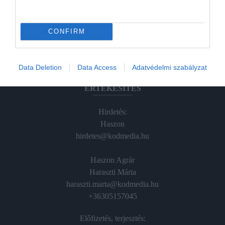
Hamu és Gyémánt
CONFIRM
In
Vince
Data Deletion
Data Access
Adatvédelmi szabályzat
ÉRTÉKESÍTÉS
Hirdetés:
Haszon
hirdetes@kodmedia.hu
Haszon Agrár
Haraszti Márta
haraszti.marta@kodmedia.hu
+36305157045
Előfizetés, terjesztés: