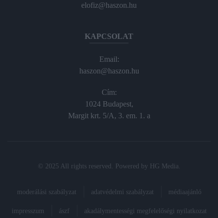
elofiz@haszon.hu
KAPCSOLAT
Email:
haszon@haszon.hu
Cím:
1024 Budapest,
Margit krt. 5/A, 3. em. 1. a
© 2025 All rights reserved. Powered by
HG Media
.
moderálási szabályzat
adatvédelmi szabályzat
médiaajánló
impresszum
ászf
akadálymentességi megfelelőségi nyilatkozat