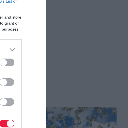
B’s List of
er and store
to grant or
ed purposes