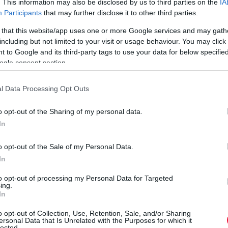
. This information may also be disclosed by us to third parties on the
IA
növekedéssel elérik az 1 milliárd eurós értéket. A sajátos
Participants
that may further disclose it to other third parties.
stratégiát rengetegen…
 that this website/app uses one or more Google services and may gath
including but not limited to your visit or usage behaviour. You may click 
 to Google and its third-party tags to use your data for below specifi
ogle consent section.
l Data Processing Opt Outs
o opt-out of the Sharing of my personal data.
In
o opt-out of the Sale of my Personal Data.
In
to opt-out of processing my Personal Data for Targeted
ing.
In
o opt-out of Collection, Use, Retention, Sale, and/or Sharing
ersonal Data that Is Unrelated with the Purposes for which it
lected.