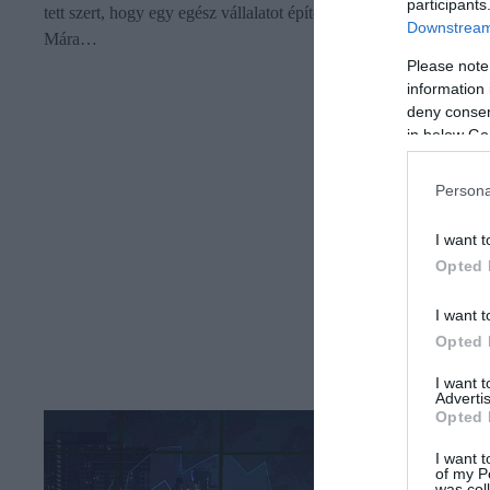
participants
tett szert, hogy egy egész vállalatot épített a weboldala köré.
Downstream 
Mára…
Please note
information 
deny consent
in below Go
Persona
I want t
Opted 
I want t
Opted 
I want 
Advertis
Opted 
I want t
of my P
was col