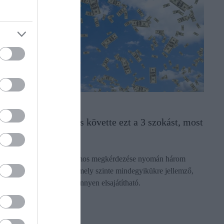
SIKER
Több száz milliomos követte ezt a 3 szokást, most
jól jöhet
Több mint kétszáz milliomos megkérdezése nyomán három
szokás körvonalazódik, amely szinte mindegyikükre jellemző,
ráadásul bárki számára könnyen elsajátítható.