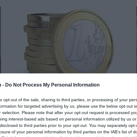
u -
Do Not Process My Personal Information
BANK
to opt-out of the sale, sharing to third parties, or processing of your per
Zseniális húzás, 500 euróval elhitette, hogy
formation for targeted advertising by us, please use the below opt-out s
befektetési guru
r selection. Please note that after your opt-out request is processed y
eing interest-based ads based on personal information utilized by us or
disclosed to third parties prior to your opt-out. You may separately opt-
A Unicor VC azzal hívta fel a magára a figyelmet, hogy
losure of your personal information by third parties on the IAB’s list of
mindössze egy euróval száll be ígéretes cégekbe, amelyek gyors