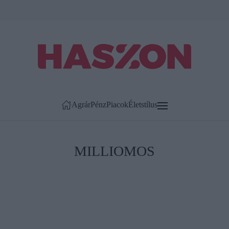
Agrár
Pénz
Piacok
Életstílus
MILLIOMOS