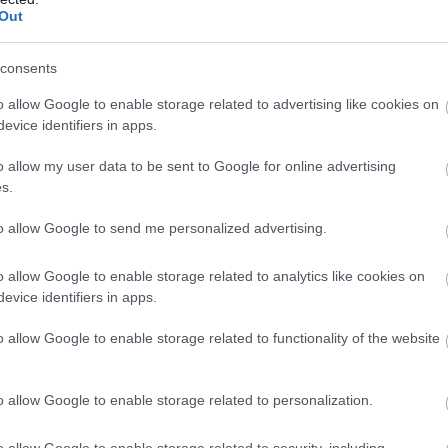
Out
consents
o allow Google to enable storage related to advertising like cookies on
evice identifiers in apps.
o allow my user data to be sent to Google for online advertising
s.
REZSI
to allow Google to send me personalized advertising.
Az amerikai gazdagok a hiány ellenére is
pazarolják a vizet
o allow Google to enable storage related to analytics like cookies on
evice identifiers in apps.
Egy amerikai közműszolgáltató cég arra kérte a főleg New York
o allow Google to enable storage related to functionality of the website
elitjének otthonául szolgáló, összefoglalóan Hamptons néven
emlegett körzet lakóit, hogy fogják vissza a vízfogyasztást.
o allow Google to enable storage related to personalization.
o allow Google to enable storage related to security, including