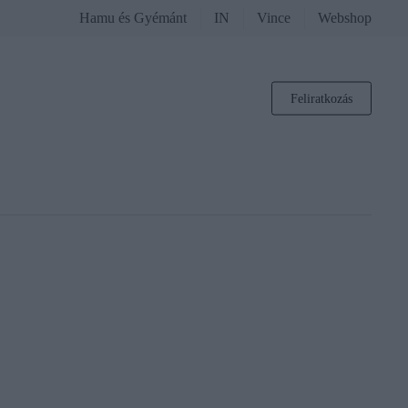
Hamu és Gyémánt
IN
Vince
Webshop
Feliratkozás