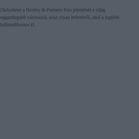
Elkészítette a Henley & Partners friss jelentését a világ
leggazdagabb városairól, azaz olyan helyekről, ahol a legtöbb
dollármilliomos él.