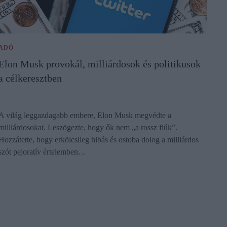
ADÓ
Elon Musk provokál, milliárdosok és politikusok
a célkeresztben
A világ leggazdagabb embere, Elon Musk megvédte a
milliárdosokat. Leszögezte, hogy ők nem „a rossz fiúk”.
Hozzátette, hogy erkölcsileg hibás és ostoba dolog a milliárdos
szót pejoratív értelemben…