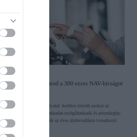
ADÓ
Most még megúszhatod a 300 ezres NAV-bírságot
és a vizsgálatot
A Nemzeti Adó- és Vámhivatal kedden értesíti azokat az
adózókat, akik online számlaadat-szolgáltatásaik és pénztárgép-
adataik alapján idén átlépték az éves áfabevallásra vonatkozó
értékhatárt…