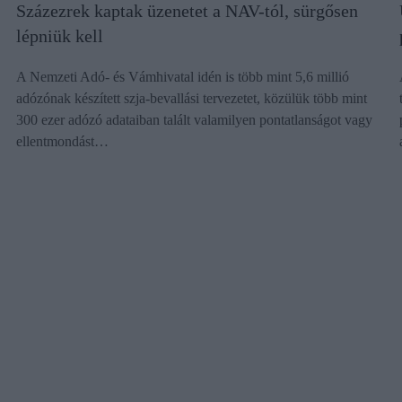
Százezrek kaptak üzenetet a NAV-tól, sürgősen
lépniük kell
A Nemzeti Adó- és Vámhivatal idén is több mint 5,6 millió
adózónak készített szja-bevallási tervezetet, közülük több mint
300 ezer adózó adataiban talált valamilyen pontatlanságot vagy
ellentmondást…