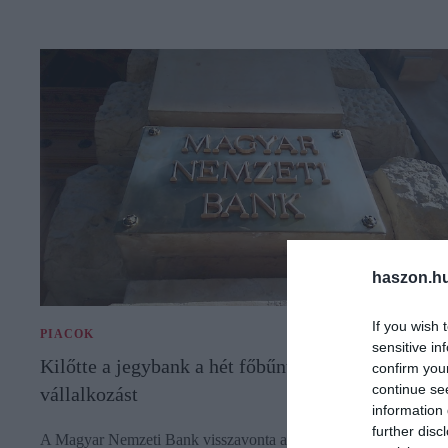
haszon.h
If you wish 
PIACOK
sensitive in
Kilőtte a jegybank a hét főbűnt elkövető pénzügyi
confirm you
continue se
vállalkozást
information 
further disc
A Magyar Nemzeti Bank visszavonta a Green Credit Finance