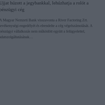
Ujjat húzott a jegybankkal, lehúzhatja a rolót a
pénzügyi cég
A Magyar Nemzeti Bank visszavonta a River Factoring Zrt.
tevékenységi engedélyét és elrendelte a cég végelszámolását. A
pénzügyi vállalkozás nem működött együtt a felügyelettel,
adatszolgáltatásának…