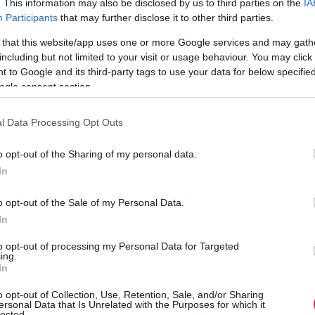
. This information may also be disclosed by us to third parties on the
IA
egyszerűsödött mára, mégis sok adózó követ el olyan hibákat,
Participants
that may further disclose it to other third parties.
amelyek késedelmet vagy anyagi hátrányt okozhatnak. A Niveus
 that this website/app uses one or more Google services and may gath
összegyűjtötte a…
including but not limited to your visit or usage behaviour. You may click 
 to Google and its third-party tags to use your data for below specifi
ogle consent section.
l Data Processing Opt Outs
o opt-out of the Sharing of my personal data.
In
o opt-out of the Sale of my Personal Data.
In
to opt-out of processing my Personal Data for Targeted
ing.
In
o opt-out of Collection, Use, Retention, Sale, and/or Sharing
ersonal Data that Is Unrelated with the Purposes for which it
lected.