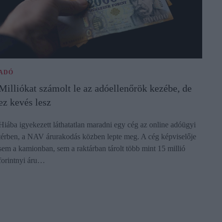
ADÓ
Milliókat számolt le az adóellenőrök kezébe, de
ez kevés lesz
Hiába igyekezett láthatatlan maradni egy cég az online adóügyi
térben, a NAV árurakodás közben lepte meg. A cég képviselője
sem a kamionban, sem a raktárban tárolt több mint 15 millió
forintnyi áru…