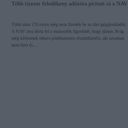
Több tízezer feledékeny adózóra pirított rá a NAV
Több mint 170 ezren még nem fizették be az idei gépjárműadót.
A NAV arra hívta fel a mulasztók figyelmét, hogy június 30-ig
még kérhetnek öthavi pótlékmentes részletfizetést, aki azonban
nem fizet és…