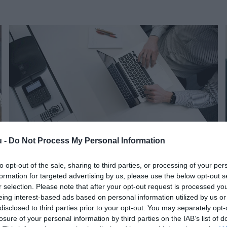
u -
Do Not Process My Personal Information
to opt-out of the sale, sharing to third parties, or processing of your per
ADÓ
formation for targeted advertising by us, please use the below opt-out s
10 gyakori hiba, amin elhasalhatsz az SZJA-
r selection. Please note that after your opt-out request is processed y
eing interest-based ads based on personal information utilized by us or
bevallásban
disclosed to third parties prior to your opt-out. You may separately opt-
losure of your personal information by third parties on the IAB’s list of
A személyi jövedelemadó-bevallás elkészítése sokat