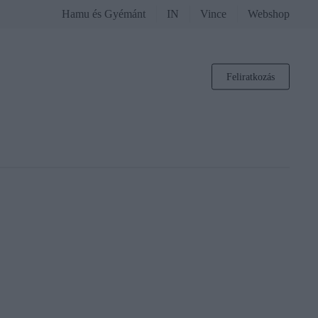
Hamu és Gyémánt
IN
Vince
Webshop
Feliratkozás