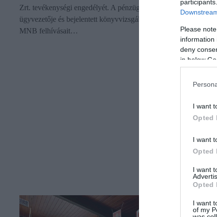
participants
Zrt. tevékenységi engedélyét. A pénzügyi vállalkozásnak nincs
Downstream 
ügyvezetője és bejelentett könyvvizsgálója, nem teljesítette az
Please note
MNB felhívásait…
information 
deny consent
in below Go
Persona
I want t
Opted 
I want t
Opted 
I want 
Advertis
Opted 
I want t
of my P
was col