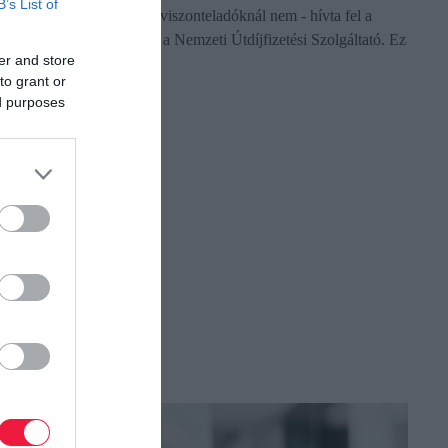
B’s List of
autópálya-matricát venni, viszonteladóknál nem - hívta fel a
figyelmet közleményében a Nemzeti Útdíjfizetési Szolgáltató. Ez
er and store
azoknak…
to grant or
ed purposes