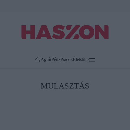
Agrár
Pénz
Piacok
Életstílus
MULASZTÁS