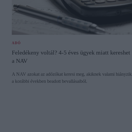
ADÓ
Feledékeny voltál? 4-5 éves ügyek miatt kereshet
a NAV
A NAV azokat az adózókat keresi meg, akiknek valami hiányzik
a korábbi években beadott bevallásaiból.