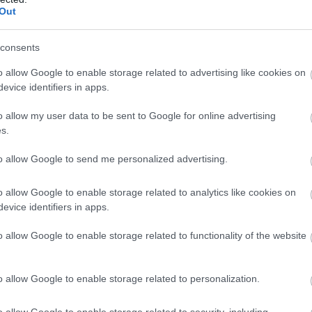
Out
consents
o allow Google to enable storage related to advertising like cookies on
evice identifiers in apps.
o allow my user data to be sent to Google for online advertising
s.
to allow Google to send me personalized advertising.
ADÓ
Elég volt egy levél, és máris 400 millió folyt be a
o allow Google to enable storage related to analytics like cookies on
evice identifiers in apps.
NAV-hoz
o allow Google to enable storage related to functionality of the website
A korábbinál szélesebb körben folytatódtak az online számla- és
pénztárgépadatok, valamint az áfabevallások eltérését tisztázó
adategyeztetési eljárások, a 200 céget megszólító kampány
o allow Google to enable storage related to personalization.
hatására…
o allow Google to enable storage related to security, including