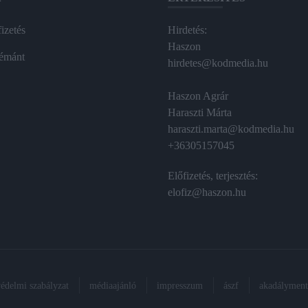
izetés
Hirdetés:
Haszon
émánt
hirdetes@kodmedia.hu
Haszon Agrár
Haraszti Márta
haraszti.marta@kodmedia.hu
+36305157045
Előfizetés, terjesztés:
elofiz@haszon.hu
védelmi szabályzat
médiaajánló
impresszum
ászf
akadálymente