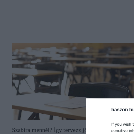
haszon.h
If you wish 
Szabira mennél? Így tervezz jövőre!
sensitive in