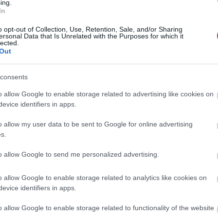
ing.
In
o opt-out of Collection, Use, Retention, Sale, and/or Sharing
ersonal Data that Is Unrelated with the Purposes for which it
lected.
Out
consents
o allow Google to enable storage related to advertising like cookies on
evice identifiers in apps.
o allow my user data to be sent to Google for online advertising
s.
MUNKA
to allow Google to send me personalized advertising.
Eltörölnek egy ünnepnapot, így több pénzt kap a
hadseregük
o allow Google to enable storage related to analytics like cookies on
evice identifiers in apps.
Évszázadok óta szabadnappal ünnepli egyik tavaszi egyházi
o allow Google to enable storage related to functionality of the website
ünnepét Dánia. Most úgy döntött a dán képviselőház, eltörli a