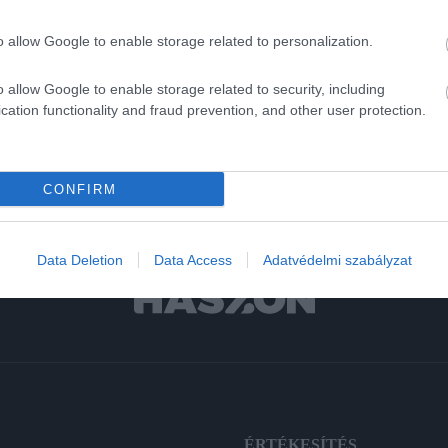
z
munkaszüneti napot, így teremtene többletpénzt a hadseregnek.
o allow Google to enable storage related to personalization.
o allow Google to enable storage related to security, including
cation functionality and fraud prevention, and other user protection.
CONFIRM
Data Deletion
Data Access
Adatvédelmi szabályzat
A
ÉRTÉKESÍTÉS