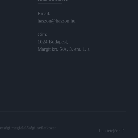
Email:
haszon@haszon.hu
Cím:
1024 Budapest,
Margit krt. 5/A, 3. em. 1. a
sségi megfelelőségi nyilatkozat
Lap tetejére