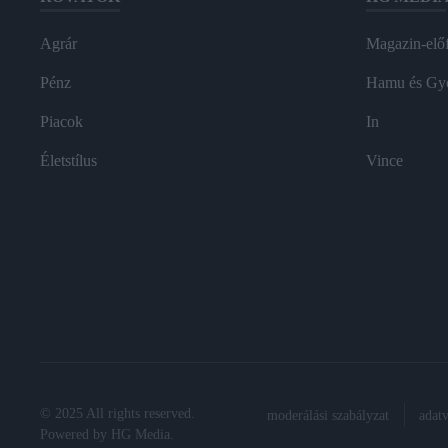
Agrár
Magazin-előf
Pénz
Hamu és Gy
Piacok
In
Életstílus
Vince
© 2025 All rights reserved.
moderálási szabályzat
adat
Powered by
HG Media
.