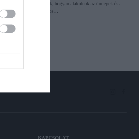
Magyarországon. Mutatjuk, hogyan alakulnak az ünnepek és a
három- valamint négynapos…
KAPCSOLAT