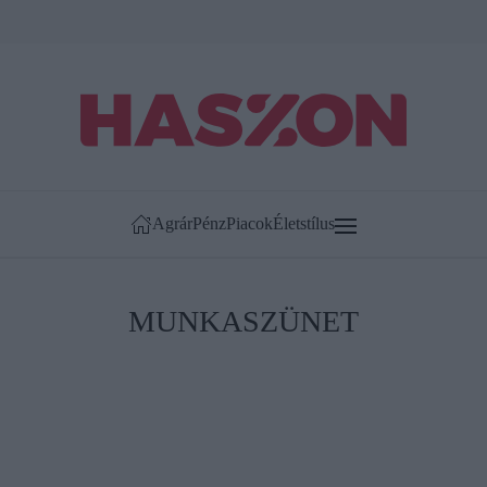
Agrár
Pénz
Piacok
Életstílus
MUNKASZÜNET