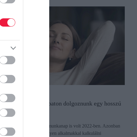
MUNKA
Idén nem kell szombaton dolgoznunk egy hosszú
hétvégéért
Két ledolgozós szombati munkanap is volt 2022-ben. Azonban
idén egyáltalán nem kell ilyen alkalmakkal kalkulálni