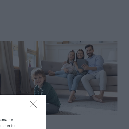
sonal or
MUNKA
ection to