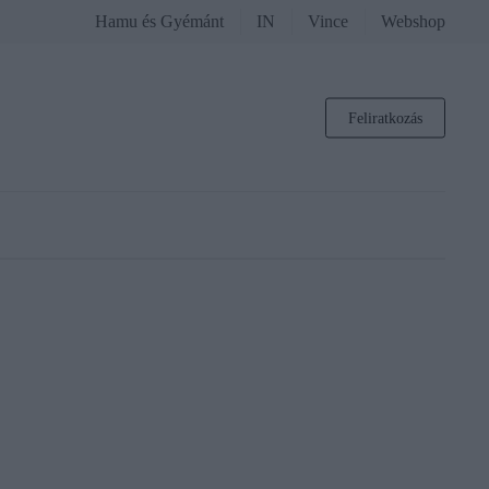
Hamu és Gyémánt
IN
Vince
Webshop
Feliratkozás