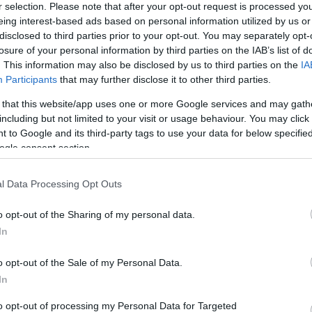
r selection. Please note that after your opt-out request is processed y
Eldőlt, mikor áll le a közigazgatás néhány napra
eing interest-based ads based on personal information utilized by us or
disclosed to third parties prior to your opt-out. You may separately opt-
ó
Idén és jövőre is lesz közigazgatási szünet. Ugyan az idei
losure of your personal information by third parties on the IAB’s list of
dátumáról csupán augusztusban döntöttek, a következő évi
. This information may also be disclosed by us to third parties on the
IA
szünnapokat már most kihirdették. Mutatjuk a 2023-as és a 2024-
Participants
that may further disclose it to other third parties.
es leállások…
 that this website/app uses one or more Google services and may gath
including but not limited to your visit or usage behaviour. You may click 
 to Google and its third-party tags to use your data for below specifi
ogle consent section.
l Data Processing Opt Outs
o opt-out of the Sharing of my personal data.
In
o opt-out of the Sale of my Personal Data.
In
to opt-out of processing my Personal Data for Targeted