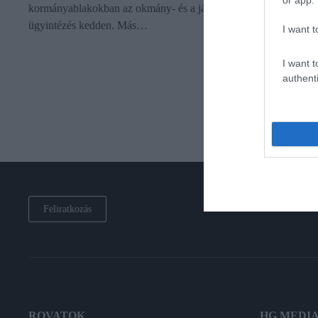
or app.
kormányablakokban az okmány- és a járműügyekben szünetel a
ügyintézés kedden. Más…
I want t
I want t
authenti
Feliratkozás
ROVATOK
HG MEDI