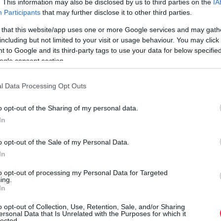
. This information may also be disclosed by us to third parties on the
IA
.
kihívás a munkámban.” Csupán néhány mondat azok közül, ami
Participants
that may further disclose it to other third parties.
a legtöbb munkavállaló száját elhagyja idővel. Sokan
 that this website/app uses one or more Google services and may gath
álmodoznak arról, hogy…
including but not limited to your visit or usage behaviour. You may click 
 to Google and its third-party tags to use your data for below specifi
ogle consent section.
l Data Processing Opt Outs
o opt-out of the Sharing of my personal data.
In
o opt-out of the Sale of my Personal Data.
In
to opt-out of processing my Personal Data for Targeted
ing.
In
o opt-out of Collection, Use, Retention, Sale, and/or Sharing
ersonal Data that Is Unrelated with the Purposes for which it
lected.