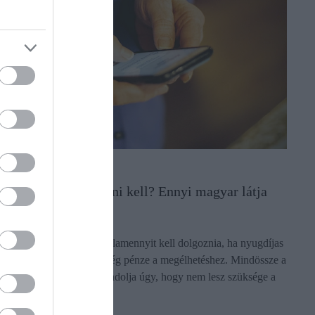
NYUGDÍJ
Nyugdíjasan dolgozni kell? Ennyi magyar látja
így a jövőjét
A nagy többség szerint valamennyit kell dolgoznia, ha nyugdíjas
korba lép, hogy legyen elég pénze a megélhetéshez. Mindössze a
lakosság 20 százaléka gondolja úgy, hogy nem lesz szüksége a
nyugdíj…