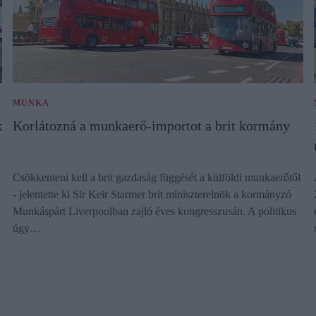
MUNKA
k
Korlátozná a munkaerő-importot a brit kormány
Csökkenteni kell a brit gazdaság függését a külföldi munkaerőtől
- jelentette ki Sir Keir Starmer brit miniszterelnök a kormányzó
Munkáspárt Liverpoolban zajló éves kongresszusán. A politikus
úgy…