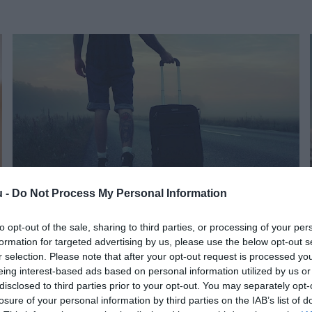
u -
Do Not Process My Personal Information
to opt-out of the sale, sharing to third parties, or processing of your per
MUNKA
(X)
formation for targeted advertising by us, please use the below opt-out s
Külföldi munka: 5 jel, hogy eljött a váltás ideje
r selection. Please note that after your opt-out request is processed y
eing interest-based ads based on personal information utilized by us or
disclosed to third parties prior to your opt-out. You may separately opt-
losure of your personal information by third parties on the IAB’s list of
„Már nem tesz boldoggá, nem érzem magam megbecsülve, nincs