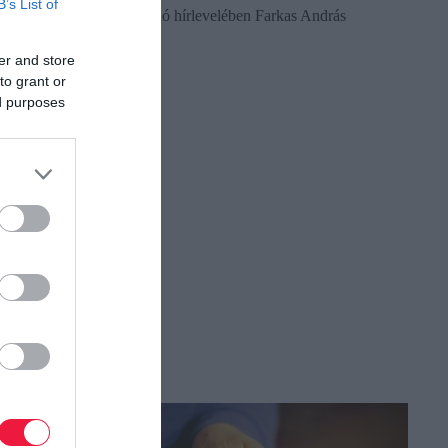
B’s List of
foglalta össze nőknek szóló hírlevelében Farkas András
nyugdíjszakértő.
er and store
to grant or
ed purposes