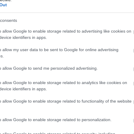
Out
consents
o allow Google to enable storage related to advertising like cookies on
evice identifiers in apps.
o allow my user data to be sent to Google for online advertising
s.
to allow Google to send me personalized advertising.
MUNKA
Rekordközelben az Ausztriában dolgozó
o allow Google to enable storage related to analytics like cookies on
evice identifiers in apps.
magyarok száma
o allow Google to enable storage related to functionality of the website
Egyre több magyar dolgozik Ausztriában, és már a nyugdíj előtt
állók körében is egyre gyakoribb a munkavállalás osztrák
szomszédunknál. A legfrissebb statisztikák szerint már közel 130
o allow Google to enable storage related to personalization.
ezren ingáznak…
o allow Google to enable storage related to security, including