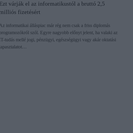
Ezt várják el az informatikustól a bruttó 2,5
milliós fizetésért
Az informatikai álláspiac már rég nem csak a friss diplomás
programozókról szól. Egyre nagyobb előnyt jelent, ha valaki az
IT-tudás mellé jogi, pénzügyi, egészségügyi vagy akár oktatási
tapasztalatot…