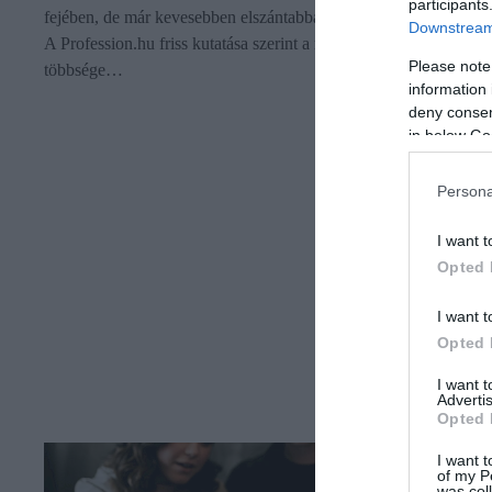
participants
fejében, de már kevesebben elszántabbak, mint egy évvel ezelőtt
Downstream 
A Profession.hu friss kutatása szerint a magyar munkavállalók
Please note
többsége…
information 
deny consent
in below Go
Persona
I want t
Opted 
I want t
Opted 
I want 
Advertis
Opted 
I want t
of my P
was col