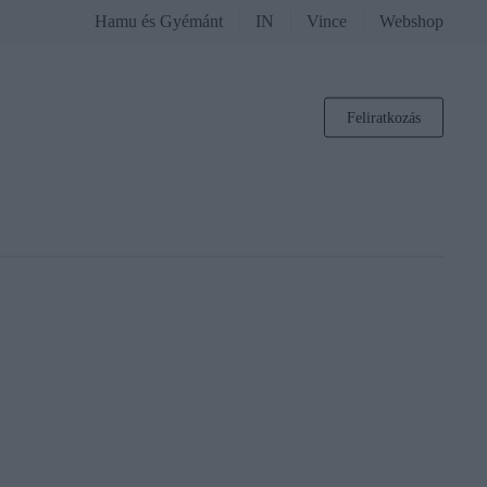
Hamu és Gyémánt
IN
Vince
Webshop
Feliratkozás