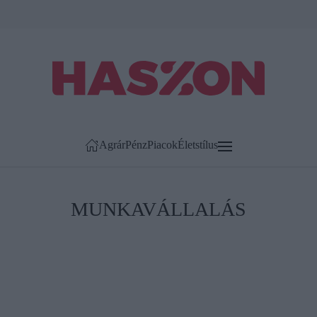
Agrár
Pénz
Piacok
Életstílus
MUNKAVÁLLALÁS