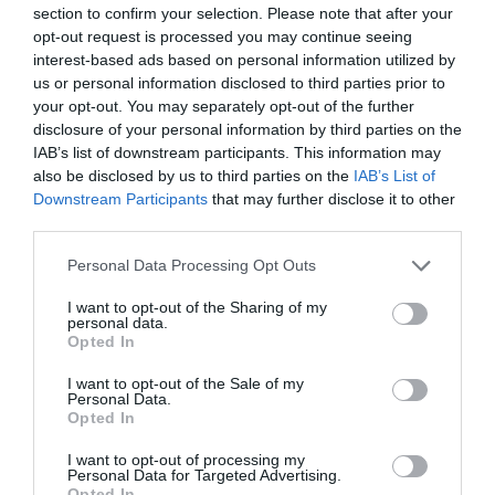
section to confirm your selection. Please note that after your
opt-out request is processed you may continue seeing
interest-based ads based on personal information utilized by
us or personal information disclosed to third parties prior to
your opt-out. You may separately opt-out of the further
disclosure of your personal information by third parties on the
IAB’s list of downstream participants. This information may
also be disclosed by us to third parties on the
IAB’s List of
Downstream Participants
that may further disclose it to other
third parties.
Please note that this website/app uses one or more Google
Personal Data Processing Opt Outs
services and may gather and store information including but
not limited to your visit or usage behaviour. You may click to
I want to opt-out of the Sharing of my
INNOVÁCIÓ
personal data.
grant or deny consent to Google and its third-party tags to
Opted In
A gazdáknak kedvezhetnek a műtrágyapiaci
use your data for below specified purposes in below Google
consent section.
változások
I want to opt-out of the Sale of my
Personal Data.
Opted In
Heteken belül érezhető hatása lehet a hazai műtrágya-kereskedők
ajánlataiban annak, hogy az összes jelentős piacon nagyot
I want to opt-out of processing my
Personal Data for Targeted Advertising.
csökkent a granulált karbamid és a foszfor ára márciusban az
Opted In