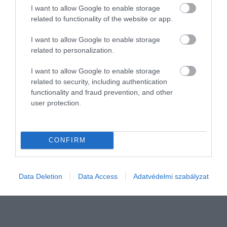
I want to allow Google to enable storage
related to functionality of the website or app.
I want to allow Google to enable storage
related to personalization.
I want to allow Google to enable storage
related to security, including authentication
NÖVÉNYTERMESZTÉS
functionality and fraud prevention, and other
Nitrogén fejtrágyázás hatékonyan!
user protection.
Több pénzt akar keresni? Akkor ideje, hogy megtanulja az őszi
búza és repce hatékony tavaszi N-fejtrágyázását! Mutatjuk,
CONFIRM
hogyan!
Data Deletion
Data Access
Adatvédelmi szabályzat