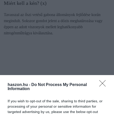
Miért kell a kén? (x)
Tavasszal az őszi vetésű gabona állományok fejlődése korán
megindult. Sokszor gondot jelent a dózis meghatározása vagy
éppen az adott viszonyok mellett leghatékonyabb
nitrogénműtrágya kiválasztása.
haszon.hu -
Do Not Process My Personal
Information
If you wish to opt-out of the sale, sharing to third parties, or
processing of your personal or sensitive information for
targeted advertising by us, please use the below opt-out