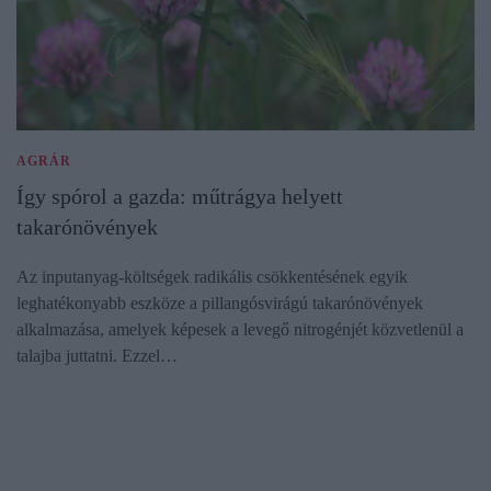
AGRÁR
Így spórol a gazda: műtrágya helyett
takarónövények
Az inputanyag-költségek radikális csökkentésének egyik
leghatékonyabb eszköze a pillangósvirágú takarónövények
alkalmazása, amelyek képesek a levegő nitrogénjét közvetlenül a
talajba juttatni. Ezzel…