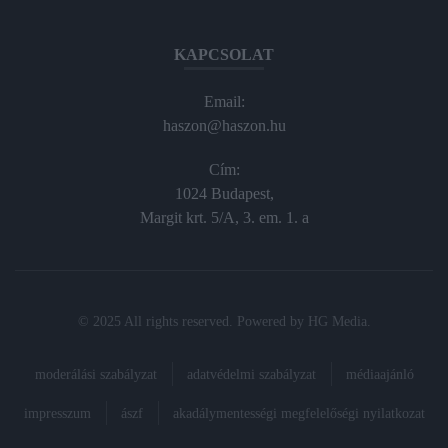
KAPCSOLAT
Email:
haszon@haszon.hu
Cím:
1024 Budapest,
Margit krt. 5/A, 3. em. 1. a
© 2025 All rights reserved. Powered by
HG Media
.
moderálási szabályzat
adatvédelmi szabályzat
médiaajánló
impresszum
ászf
akadálymentességi megfelelőségi nyilatkozat