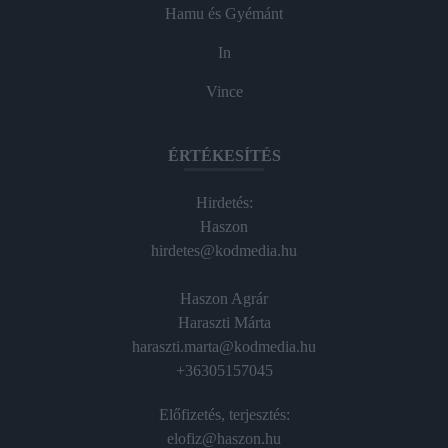
Hamu és Gyémánt
In
Vince
ÉRTÉKESÍTÉS
Hirdetés:
Haszon
hirdetes@kodmedia.hu
Haszon Agrár
Haraszti Márta
haraszti.marta@kodmedia.hu
+36305157045
Előfizetés, terjesztés:
elofiz@haszon.hu