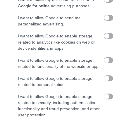
Google for online advertising purposes.
PIACOK
Ebből nem lesz lecsó, óriásit nőtt a hazai
I want to allow Google to send me
personalized advertising.
paradicsom ára
I want to allow Google to enable storage
Márciusban már kapható a szigetvári paradicsom a magyar
related to analytics like cookies on web or
piacokon. Ilyenkor egyébként sem alacsony az ára, de a tavalyi év
device identifiers in apps.
azonos időszakához képest is óriásit emelkedett. A nagybanin is
I want to allow Google to enable storage
sokkoló…
related to functionality of the website or app.
I want to allow Google to enable storage
related to personalization.
I want to allow Google to enable storage
related to security, including authentication
functionality and fraud prevention, and other
user protection.