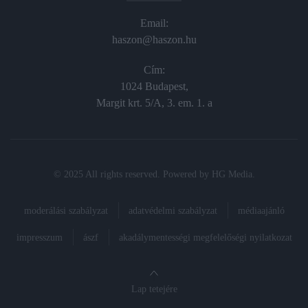
Email:
haszon@haszon.hu
Cím:
1024 Budapest,
Margit krt. 5/A, 3. em. 1. a
© 2025 All rights reserved. Powered by
HG Media
.
moderálási szabályzat
adatvédelmi szabályzat
médiaajánló
impresszum
ászf
akadálymentességi megfelelőségi nyilatkozat
Lap tetejére