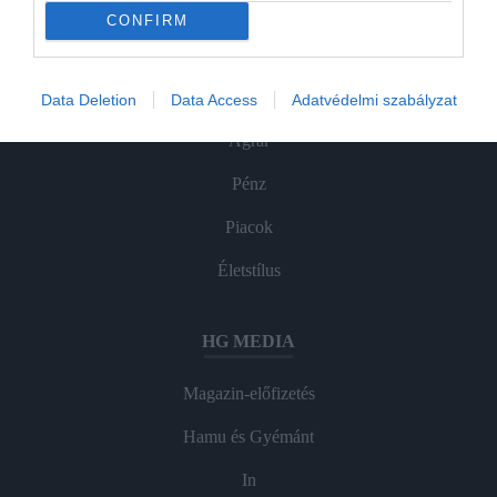
CONFIRM
ROVATOK
Data Deletion
Data Access
Adatvédelmi szabályzat
Agrár
Pénz
Piacok
Életstílus
HG MEDIA
Magazin-előfizetés
Hamu és Gyémánt
In