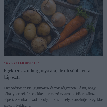
NÖVÉNYTERMESZTÉS
Egekben az újburgonya ára, de olcsóbb lett a
káposzta
Elkezdődött az idei gyümölcs- és zöldségszezon. Jó hír, hogy
néhány termék ára csökkent az előző év azonos időszakához
képest. Azonban akadnak olyanok is, amelyek árszintje az egekbe
szökött. Például…