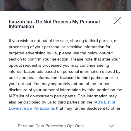
haszon.hu -
Do Not Process My Personal
Information
If you wish to opt-out of the sale, sharing to third parties, or
NÖVÉNYTERMESZTÉS
processing of your personal or sensitive information for
Ez a népszerű zöldség a háromszorosára drágult a
targeted advertising by us, please use the below opt-out
section to confirm your selection. Please note that after your
nagybanin
opt-out request is processed you may continue seeing
interest-based ads based on personal information utilized by
Rendkívül megemelkedett néhány alapvető zöldség ára az elmúlt
us or personal information disclosed to third parties prior to
12 hónapban Magyarországon. Például a vöröshagyma árszintje
your opt-out. You may separately opt-out of the further
megháromszorozódott éves alapon, de sokat drágult a burgonya, a
disclosure of your personal information by third parties on the
sárgarépa, a…
IAB’s list of downstream participants. This information may
also be disclosed by us to third parties on the
IAB’s List of
Downstream Participants
that may further disclose it to other
third parties.
Please note that this website/app uses one or more Google
Personal Data Processing Opt Outs
services and may gather and store information including but