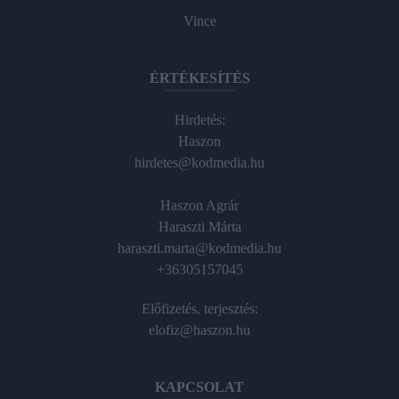
Vince
ÉRTÉKESÍTÉS
Hirdetés:
Haszon
hirdetes@kodmedia.hu
Haszon Agrár
Haraszti Márta
haraszti.marta@kodmedia.hu
+36305157045
Előfizetés, terjesztés:
elofiz@haszon.hu
KAPCSOLAT