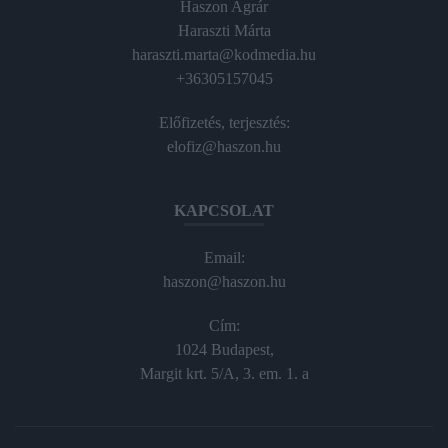
Haszon Agrár
Haraszti Márta
haraszti.marta@kodmedia.hu
+36305157045
Előfizetés, terjesztés:
elofiz@haszon.hu
KAPCSOLAT
Email:
haszon@haszon.hu
Cím:
1024 Budapest,
Margit krt. 5/A, 3. em. 1. a