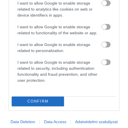
I want to allow Google to enable storage
related to analytics like cookies on web or
device identifiers in apps.
I want to allow Google to enable storage
related to functionality of the website or app.
I want to allow Google to enable storage
related to personalization.
I want to allow Google to enable storage
related to security, including authentication
functionality and fraud prevention, and other
user protection.
REZSI
Óriási mennyiségű napenergiát pazarol el Európa
CONFIRM
Környezetvédők úgy látják, a szükséges infrastruktúra sokfelé
készen áll, azonban a megújuló energiaforrások elhanyagolása
miatt számos európai ország nem tudja kihasználni azok
Data Deletion
Data Access
Adatvédelmi szabályzat