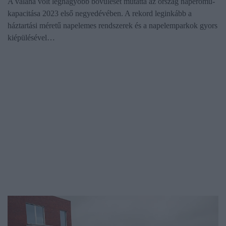
A valaha volt legnagyobb bővülését mutatta az ország naperőmű-
kapacitása 2023 első negyedévében. A rekord leginkább a
háztartási méretű napelemes rendszerek és a napelemparkok gyors
kiépülésével…