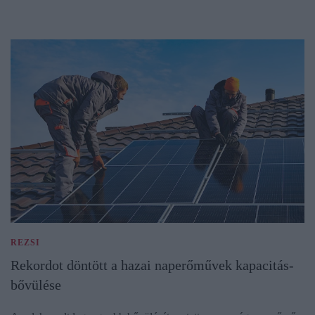
REZSI
Rekordot döntött a hazai naperőművek kapacitás-
bővülése