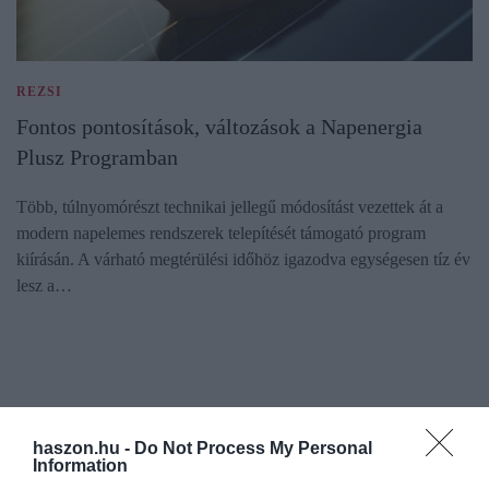
REZSI
Fontos pontosítások, változások a Napenergia
Plusz Programban
Több, túlnyomórészt technikai jellegű módosítást vezettek át a
modern napelemes rendszerek telepítését támogató program
kiírásán. A várható megtérülési időhöz igazodva egységesen tíz év
lesz a…
haszon.hu -
Do Not Process My Personal
Information