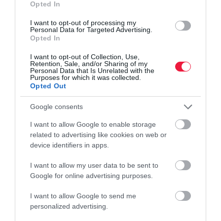
Négy ok, ami gátolhatja a nepenergia-hasznosítás
Opted In
terjedését
I want to opt-out of processing my
Personal Data for Targeted Advertising.
Fordulóponthoz érhetett a világ: megállíthatatlannak tűnik a
Opted In
napenergia globális elterjedése. Ráadásul továbbra is nagy
I want to opt-out of Collection, Use,
fejlődés előtt állhat a technológia. Igaz, van néhány jelentős
Retention, Sale, and/or Sharing of my
Personal Data that Is Unrelated with the
tényező, ami…
Purposes for which it was collected.
Opted Out
Google consents
I want to allow Google to enable storage
related to advertising like cookies on web or
device identifiers in apps.
I want to allow my user data to be sent to
Google for online advertising purposes.
I want to allow Google to send me
personalized advertising.