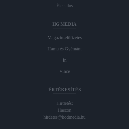
Életstílus
HG MEDIA
Magazin-előfizetés
Hamu és Gyémánt
In
Vince
ÉRTÉKESÍTÉS
Hirdetés:
Haszon
hirdetes@kodmedia.hu