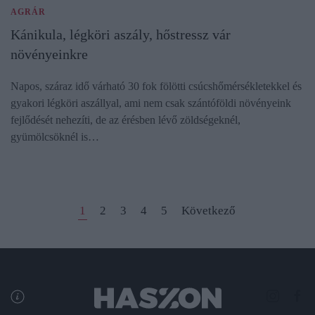
AGRÁR
Kánikula, légköri aszály, hőstressz vár
növényeinkre
Napos, száraz idő várható 30 fok fölötti csúcshőmérsékletekkel és
gyakori légköri aszállyal, ami nem csak szántóföldi növényeink
fejlődését nehezíti, de az érésben lévő zöldségeknél,
gyümölcsöknél is…
1
2
3
4
5
Következő