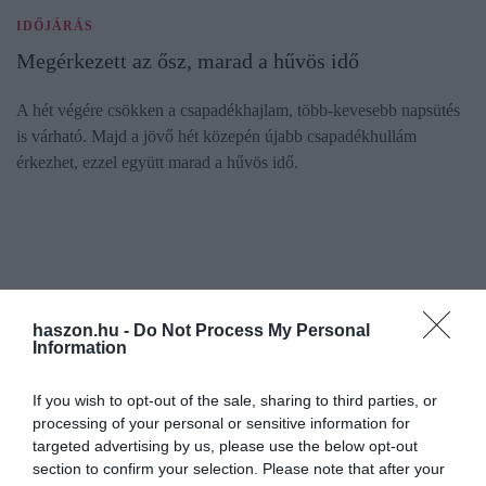
IDŐJÁRÁS
Megérkezett az ősz, marad a hűvös idő
A hét végére csökken a csapadékhajlam, több-kevesebb napsütés
is várható. Majd a jövő hét közepén újabb csapadékhullám
érkezhet, ezzel együtt marad a hűvös idő.
haszon.hu -
Do Not Process My Personal
Information
If you wish to opt-out of the sale, sharing to third parties, or
processing of your personal or sensitive information for
targeted advertising by us, please use the below opt-out
section to confirm your selection. Please note that after your