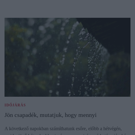
IDŐJÁRÁS
Jön csapadék, mutatjuk, hogy mennyi
A következő napokban számíthatunk esőre, előbb a hétvégén,