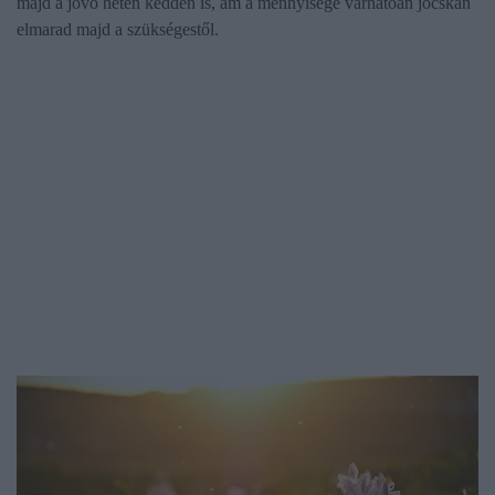
majd a jövő héten kedden is, ám a mennyisége várhatóan jócskán
elmarad majd a szükségestől.