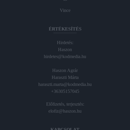
Vince
ÉRTÉKESÍTÉS
Hirdetés:
Haszon
hirdetes@kodmedia.hu
Haszon Agrár
Haraszti Márta
haraszti.marta@kodmedia.hu
+36305157045
Előfizetés, terjesztés:
elofiz@haszon.hu
KAPCSOLAT