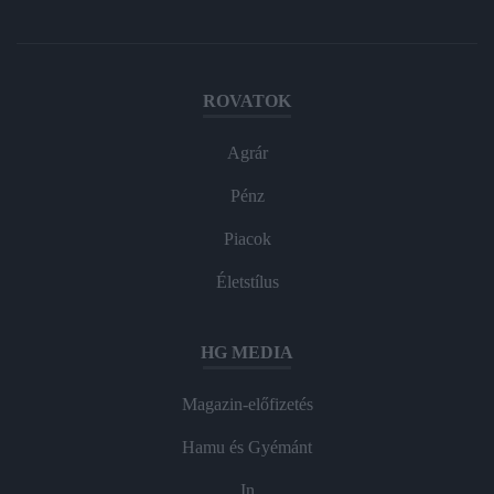
ROVATOK
Agrár
Pénz
Piacok
Életstílus
HG MEDIA
Magazin-előfizetés
Hamu és Gyémánt
In