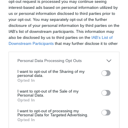
opt-out request is processed you may continue seeing
interest-based ads based on personal information utilized by
us or personal information disclosed to third parties prior to
your opt-out. You may separately opt-out of the further
disclosure of your personal information by third parties on the
IAB’s list of downstream participants. This information may
also be disclosed by us to third parties on the
IAB’s List of
Downstream Participants
that may further disclose it to other
third parties.
Please note that this website/app uses one or more Google
Personal Data Processing Opt Outs
services and may gather and store information including but
not limited to your visit or usage behaviour. You may click to
I want to opt-out of the Sharing of my
personal data.
grant or deny consent to Google and its third-party tags to
Opted In
use your data for below specified purposes in below Google
IDŐJÁRÁS
consent section.
I want to opt-out of the Sale of my
Personal Data.
Többfelé zavarják esők a betakarítást a héten
Opted In
Változás kezdődik az időjárásban. Kedden és szerdán főként a
I want to opt-out of processing my
Personal Data for Targeted Advertising.
Dunántúlon és északon várható csapadék és ezzel együtt járó
Opted In
lehűlés, majd csütörtök hajnaltól az Alföldön is többfelé lehet