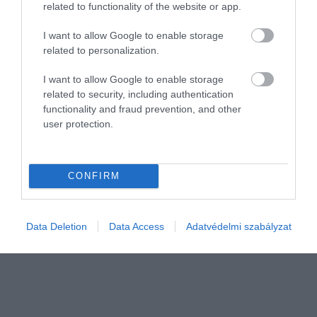
related to functionality of the website or app.
I want to allow Google to enable storage
related to personalization.
I want to allow Google to enable storage
related to security, including authentication
functionality and fraud prevention, and other
IDŐJÁRÁS
user protection.
Kellett a csapadék a repce keléséhez, szerdától
száraz idő jön
CONFIRM
Kedden lehet esőkre, záporokra számítani, majd szerdától
száradni, szikkadni tudnak a talajok, egy héten át száraz, napos
időre van kilátás az ilyenkor szokásosnál magasabb
Data Deletion
Data Access
Adatvédelmi szabályzat
hőmérsékletekkel.