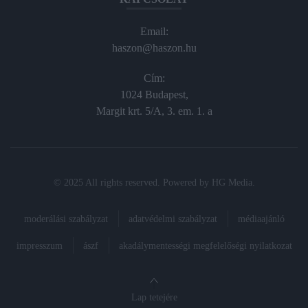
Email:
haszon@haszon.hu
Cím:
1024 Budapest,
Margit krt. 5/A, 3. em. 1. a
© 2025 All rights reserved. Powered by
HG Media
.
moderálási szabályzat
adatvédelmi szabályzat
médiaajánló
impresszum
ászf
akadálymentességi megfelelőségi nyilatkozat
Lap tetejére