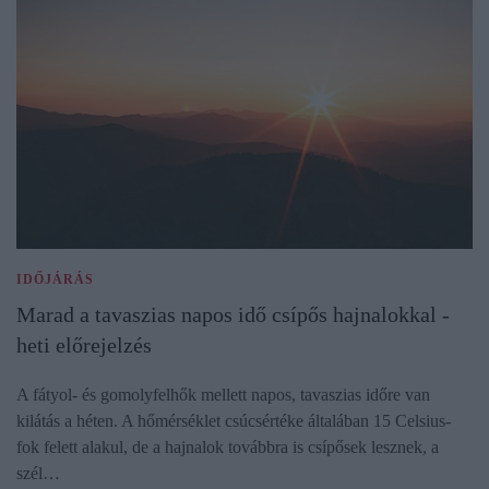
IDŐJÁRÁS
Marad a tavaszias napos idő csípős hajnalokkal -
heti előrejelzés
A fátyol- és gomolyfelhők mellett napos, tavaszias időre van
kilátás a héten. A hőmérséklet csúcsértéke általában 15 Celsius-
fok felett alakul, de a hajnalok továbbra is csípősek lesznek, a
szél…