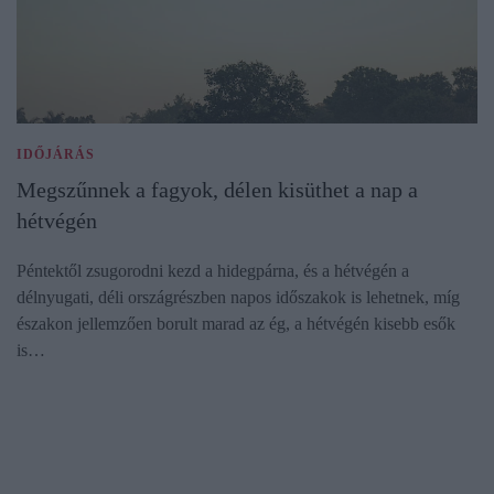
IDŐJÁRÁS
Megszűnnek a fagyok, délen kisüthet a nap a
hétvégén
Péntektől zsugorodni kezd a hidegpárna, és a hétvégén a
délnyugati, déli országrészben napos időszakok is lehetnek, míg
északon jellemzően borult marad az ég, a hétvégén kisebb esők
is…