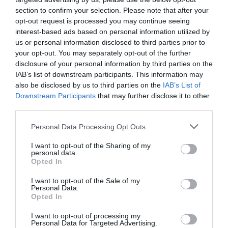
Ez a hét nasi a fogyásban is segíthet
section to confirm your selection. Please note that after your
opt-out request is processed you may continue seeing
A fogyás egyik kulcsa a testmozgás, a másik pedig a megfelelő
interest-based ads based on personal information utilized by
táplálkozás lehet. Egy esetleges diéta alkalmával nem feltétlenül
us or personal information disclosed to third parties prior to
your opt-out. You may separately opt-out of the further
kell lemondanunk a nassolásról. Azonban egyáltalán nem
disclosure of your personal information by third parties on the
mindegy, hogy…
IAB’s list of downstream participants. This information may
also be disclosed by us to third parties on the
IAB’s List of
Downstream Participants
that may further disclose it to other
third parties.
Please note that this website/app uses one or more Google
Personal Data Processing Opt Outs
services and may gather and store information including but
not limited to your visit or usage behaviour. You may click to
I want to opt-out of the Sharing of my
personal data.
grant or deny consent to Google and its third-party tags to
Opted In
use your data for below specified purposes in below Google
consent section.
I want to opt-out of the Sale of my
Personal Data.
Opted In
I want to opt-out of processing my
Personal Data for Targeted Advertising.