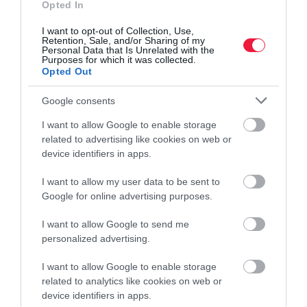
Opted In
I want to opt-out of Collection, Use,
Retention, Sale, and/or Sharing of my
Personal Data that Is Unrelated with the
Purposes for which it was collected.
Opted Out
Google consents
I want to allow Google to enable storage
related to advertising like cookies on web or
device identifiers in apps.
I want to allow my user data to be sent to
INNOVÁCIÓ
Google for online advertising purposes.
5 nassolnivaló, ami erősíti az immunrendszert
I want to allow Google to send me
personalized advertising.
A kiegyensúlyozott táplálkozás részei is lehetnek egyes
nassolnivalók. Ezek nemcsak finomak, hanem egészségesek is. A
I want to allow Google to enable storage
téli hónapokban pedig segíthetnek megerősíteni az
related to analytics like cookies on web or
device identifiers in apps.
immunrendszert.