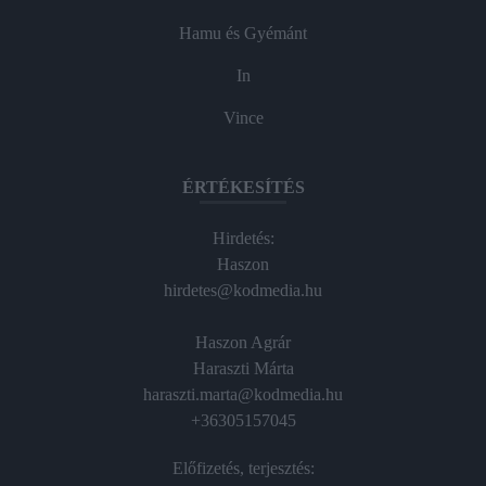
Hamu és Gyémánt
In
Vince
ÉRTÉKESÍTÉS
Hirdetés:
Haszon
hirdetes@kodmedia.hu
Haszon Agrár
Haraszti Márta
haraszti.marta@kodmedia.hu
+36305157045
Előfizetés, terjesztés: