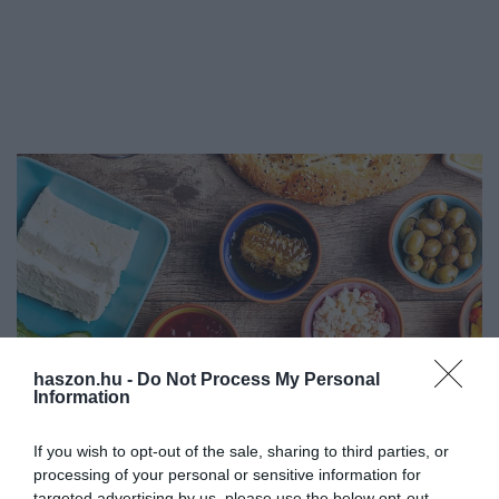
haszon.hu -
Do Not Process My Personal
Information
If you wish to opt-out of the sale, sharing to third parties, or
processing of your personal or sensitive information for
TUDÁS
targeted advertising by us, please use the below opt-out