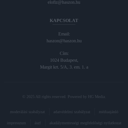
elofiz@haszon.hu
KAPCSOLAT
Email:
haszon@haszon.hu
Cím:
1024 Budapest,
Margit krt. 5/A, 3. em. 1. a
© 2025 All rights reserved. Powered by
HG Media
.
moderálási szabályzat
adatvédelmi szabályzat
médiaajánló
impresszum
ászf
akadálymentességi megfelelőségi nyilatkozat