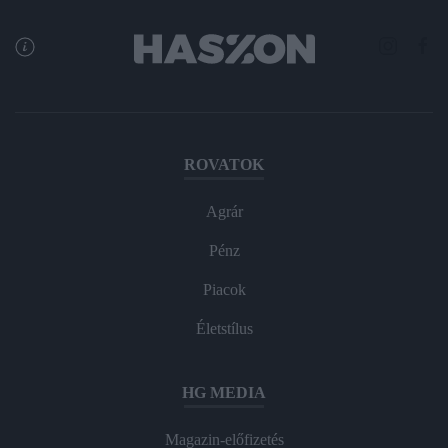
ROVATOK
Agrár
Pénz
Piacok
Életstílus
HG MEDIA
Magazin-előfizetés