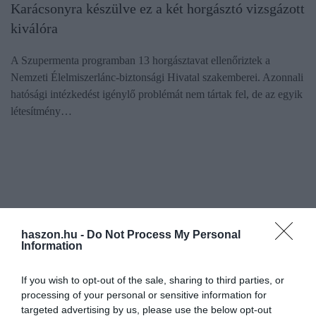
Karácsonyra készülve ez a két horgásztó vizsgázott
kiválóra
A Szupermenta programban 13 horgásztavat ellenőriztek a
Nemzeti Élelmiszerlánc-biztonsági Hivatal szakemberei. Azonnali
hatósági intézkedést igénylő problémát nem tártak fel, de az egyik
létesítmény…
haszon.hu -
Do Not Process My Personal
Information
If you wish to opt-out of the sale, sharing to third parties, or
processing of your personal or sensitive information for
targeted advertising by us, please use the below opt-out