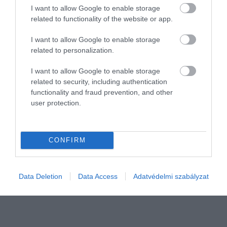
I want to allow Google to enable storage
related to functionality of the website or app.
I want to allow Google to enable storage
related to personalization.
I want to allow Google to enable storage
related to security, including authentication
functionality and fraud prevention, and other
FOGYASZTÓVÉDELEM
user protection.
Kosz és káosz a vidéki sütödében, a hatóság
azonnal bezáratta
CONFIRM
Súlyos élelmiszerbiztonsági kockázatot jelentő higiéniai
körülményekbe futottak bele a Nemzeti Élelmiszerlánc-biztonsági
Data Deletion
Data Access
Adatvédelmi szabályzat
Hivatal (Nébih) ellenőrei egy tiszavasvári sütőipari üzem
ellenőrzésekor. A…