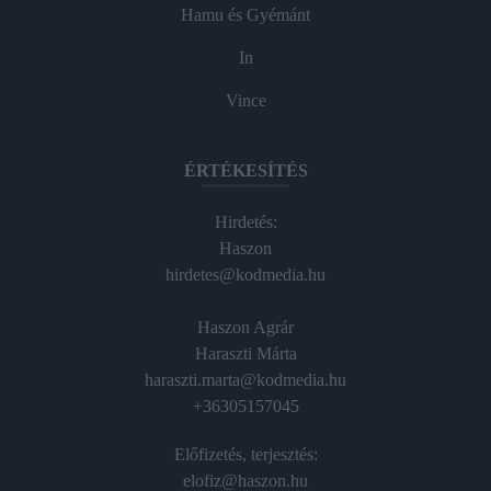
Hamu és Gyémánt
In
Vince
ÉRTÉKESÍTÉS
Hirdetés:
Haszon
hirdetes@kodmedia.hu
Haszon Agrár
Haraszti Márta
haraszti.marta@kodmedia.hu
+36305157045
Előfizetés, terjesztés:
elofiz@haszon.hu