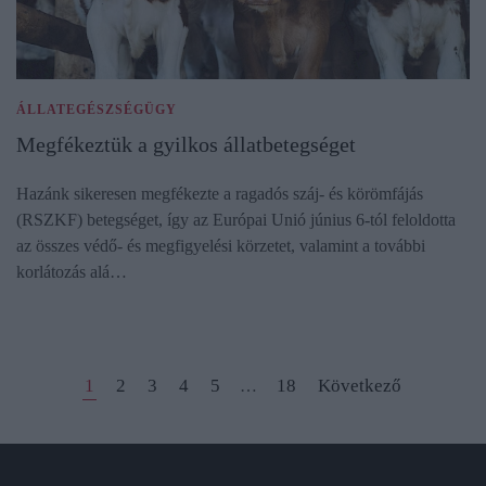
ÁLLATEGÉSZSÉGÜGY
Megfékeztük a gyilkos állatbetegséget
Hazánk sikeresen megfékezte a ragadós száj- és körömfájás
(RSZKF) betegséget, így az Európai Unió június 6-tól feloldotta
az összes védő- és megfigyelési körzetet, valamint a további
korlátozás alá…
1
2
3
4
5
18
Következő
…