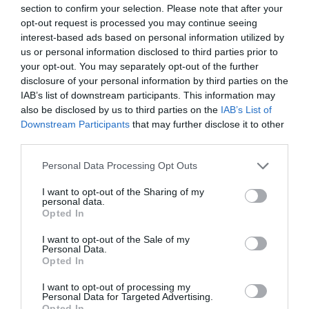
section to confirm your selection. Please note that after your
opt-out request is processed you may continue seeing
interest-based ads based on personal information utilized by
us or personal information disclosed to third parties prior to
your opt-out. You may separately opt-out of the further
disclosure of your personal information by third parties on the
IAB’s list of downstream participants. This information may
also be disclosed by us to third parties on the
IAB’s List of
Downstream Participants
that may further disclose it to other
third parties.
Please note that this website/app uses one or more Google
Personal Data Processing Opt Outs
services and may gather and store information including but
not limited to your visit or usage behaviour. You may click to
I want to opt-out of the Sharing of my
personal data.
grant or deny consent to Google and its third-party tags to
Opted In
FOGYASZTÓVÉDELEM
use your data for below specified purposes in below Google
consent section.
Felszámolták a koszfészket, újra megnyithatott a
I want to opt-out of the Sale of my
Personal Data.
sütöde
Opted In
I want to opt-out of processing my
A Nemzeti Élelmiszerlánc-biztonsági Hivatal ellenőrei súlyos
Personal Data for Targeted Advertising.
élelmiszerbiztonsági kockázatokat azonosítottak egy baracskai
Opted In