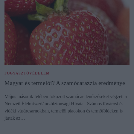
FOGYASZTÓVÉDELEM
Magyar és termelői? A szamócarazzia eredménye
Május második felében fokozott szamócaellenőrzéseket végzett a
Nemzeti Élelmiszerlánc-biztonsági Hivatal. Számos fővárosi és
vidéki vásárcsarnokban, termelői piacokon és termőföldeken is
jártak az…