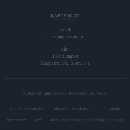
KAPCSOLAT
Email:
haszon@haszon.hu
Cím:
1024 Budapest,
Margit krt. 5/A, 3. em. 1. a
© 2025 All rights reserved. Powered by
HG Media
.
moderálási szabályzat
adatvédelmi szabályzat
médiaajánló
impresszum
ászf
akadálymentességi megfelelőségi nyilatkozat