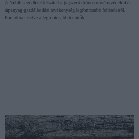
A Nébih segédletet készített a jogszerű drónos növényvédelmi és
tápanyag-gazdálkodási tevékenység legfontosabb feltételeiről.
Pontokba szedve a legfontosabb teendők.